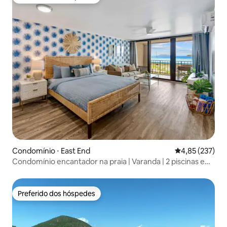
Preferido dos hóspedes
Condomínio ⋅ East End
4,85 de uma av
4,85 (237)
Condomínio encantador na praia | Varanda | 2 piscinas e
praia
Preferido dos hóspedes
Preferido dos hóspedes