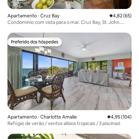
Apartamento ⋅ Cruz Bay
4,82 de uma a
4,82 (65)
Condomínio com vista para o mar. Cruz Bay, St. John.
Traslado de balsa
Preferido dos hóspedes
Preferido dos hóspedes
Apartamento ⋅ Charlotte Amalie
4,95 de uma av
4,95 (104)
Refúgio de verão / ventos alísios tropicais / 3 piscinas!