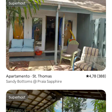
Superhost
Superhost
Apartamento ⋅ St. Thomas
4,78 de uma av
4,78 (388)
Sandy Bottoms @ Praia Sapphire
Superhost
Superhost