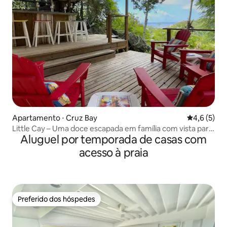
Apartamento ⋅ Cruz Bay
4,6 de uma 
4,6 (5)
Little Cay – Uma doce escapada em família com vista para
Aluguel por temporada de casas com
o mar
acesso à praia
Preferido dos hóspedes
Preferido dos hóspedes