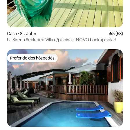
Casa ⋅ St. John
5 de uma a
5 (53)
La Sirena Secluded Villa c/piscina + NOVO backup solar!
Preferido dos hóspedes
Preferido dos hóspedes