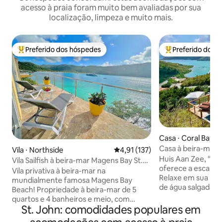
acesso à praia foram muito bem avaliadas por sua
localização, limpeza e muito mais.
Preferido dos hóspedes
Preferido dos 
Entre os melhores preferidos dos hóspedes
Entre os melhore
Casa ⋅ Coral Bay
Casa à beira-mar | V
Vila ⋅ Northside
4,91 de uma avaliação média de 
4,91 (137)
ar-condicionado
Huis Aan Zee, "Cas
Vila Sailfish à beira-mar Magens Bay St.
oferece a escapad
Thomas!
Vila privativa à beira-mar na
Relaxe em sua próp
mundialmente famosa Magens Bay
de água salgada c
Beach! Propriedade à beira-mar de 5
azul-turquesa de Co
quartos e 4 banheiros e meio, com
moderna oferece 
St. John: comodidades populares em
acesso direto à praia. Oferece um chalé
do Buraco do Fura
à beira-mar de 1 quarto/1 banheiro que