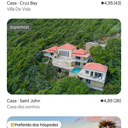
Casa ⋅ Cruz Bay
4,95 de uma a
4,95 (43)
Villa De Vida
Superhost
Superhost
Casa ⋅ Saint John
4,89 de uma a
4,89 (28)
Casa dos sonhos
Preferido dos hóspedes
Entre os melhores preferidos dos hóspedes