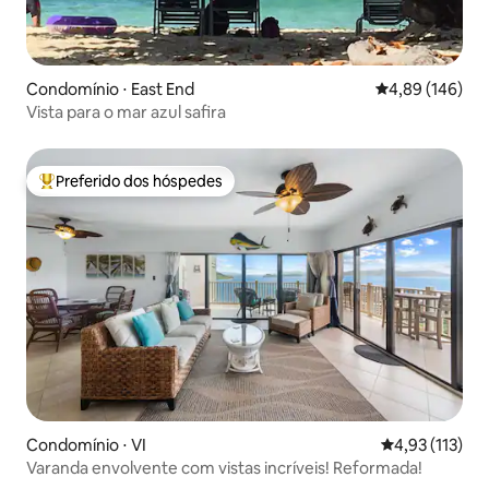
Condomínio ⋅ East End
4,89 de uma av
4,89 (146)
Vista para o mar azul safira
Preferido dos hóspedes
Entre os melhores preferidos dos hóspedes
Condomínio ⋅ VI
4,93 de uma av
4,93 (113)
Varanda envolvente com vistas incríveis! Reformada!