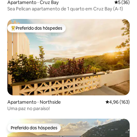
Apartamento ⋅ Cruz Bay
5 de uma a
5 (36)
Sea Pelican apartamento de 1 quarto em Cruz Bay (A-1)
Preferido dos hóspedes
Entre os melhores preferidos dos hóspedes
Apartamento ⋅ Northside
4,96 de uma av
4,96 (163)
Uma paz no paraíso!
Preferido dos hóspedes
Preferido dos hóspedes