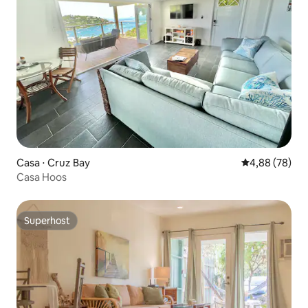
Casa ⋅ Cruz Bay
4,88 de uma a
4,88 (78)
Casa Hoos
Superhost
Superhost