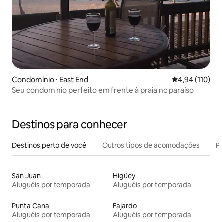
Condomínio ⋅ East End
4,94 de uma av
4,94 (110)
Seu condomínio perfeito em frente à praia no paraíso
Destinos para conhecer
Destinos perto de você
Outros tipos de acomodações
Pr
San Juan
Higüey
Aluguéis por temporada
Aluguéis por temporada
Punta Cana
Fajardo
Aluguéis por temporada
Aluguéis por temporada