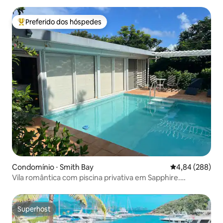
Preferido dos hóspedes
Entre os melhores preferidos dos hóspedes
Condomínio ⋅ Smith Bay
4,84 de uma ava
4,84 (288)
Vila romântica com piscina privativa em Sapphire.
Gerador.
Superhost
Superhost