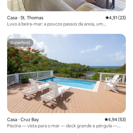
Casa ⋅ St. Thomas
4,91 de uma a
4,91 (23)
Luxo à beira-mar: a poucos passos da areia, um
verdadeiro oásis!
Superhost
Superhost
Casa ⋅ Cruz Bay
4,94 de uma a
4,94 (53)
Piscina — vista para o mar — deck grande e pérgula —
privativo