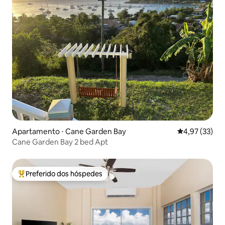
Apartamento ⋅ Cane Garden Bay
4,97 de uma a
4,97 (33)
Cane Garden Bay 2 bed Apt
Preferido dos hóspedes
Entre os melhores preferidos dos hóspedes