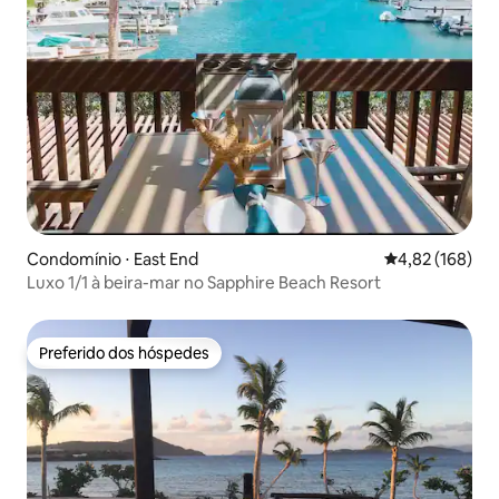
Condomínio ⋅ East End
4,82 de uma av
4,82 (168)
Luxo 1/1 à beira-mar no Sapphire Beach Resort
Preferido dos hóspedes
Preferido dos hóspedes