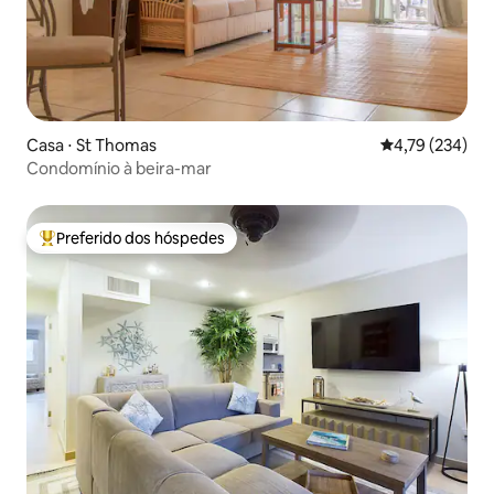
Casa ⋅ St Thomas
4,79 de uma av
4,79 (234)
Condomínio à beira-mar
Preferido dos hóspedes
Entre os melhores preferidos dos hóspedes