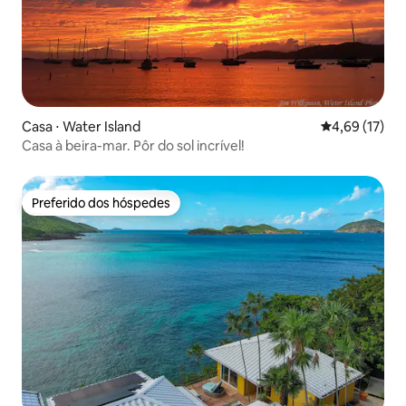
Casa ⋅ Water Island
4,69 de uma a
4,69 (17)
Casa à beira-mar. Pôr do sol incrível!
Preferido dos hóspedes
Preferido dos hóspedes