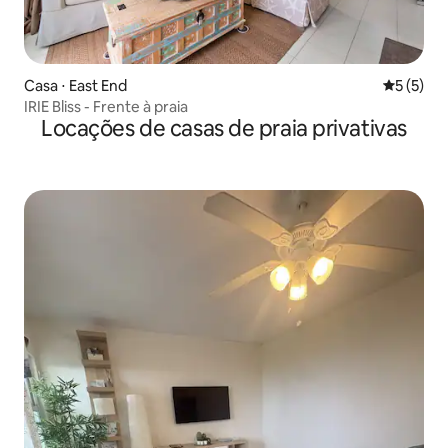
Casa ⋅ East End
5 de uma 
5 (5)
IRIE Bliss - Frente à praia
Locações de casas de praia privativas