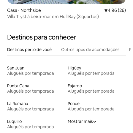
Casa ⋅ Northside
4,96 de uma a
4,96 (26)
Villa Tryst à beira-mar em Hull Bay (3 quartos)
Destinos para conhecer
Destinos perto de você
Outros tipos de acomodações
Pr
San Juan
Higüey
Aluguéis por temporada
Aluguéis por temporada
Punta Cana
Fajardo
Aluguéis por temporada
Aluguéis por temporada
La Romana
Ponce
Aluguéis por temporada
Aluguéis por temporada
Luquillo
Mostrar mais
Aluguéis por temporada