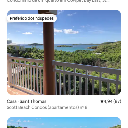
Condomínio de um quarto em Cowpet Bay East, St.
Thomas
Preferido dos hóspedes
Preferido dos hóspedes
Casa ⋅ Saint Thomas
4,94 de uma a
4,94 (87)
Scott Beach Condos (apartamentos) nº 8