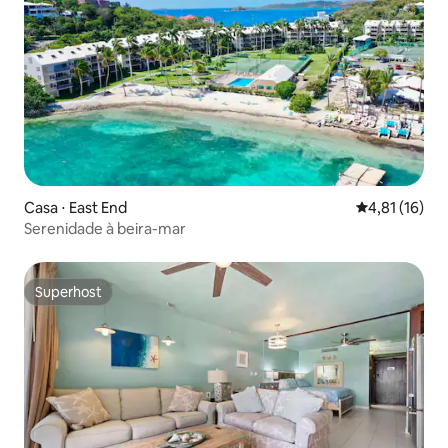
Casa ⋅ East End
4,81 de uma a
4,81 (16)
Serenidade à beira-mar
Superhost
Superhost