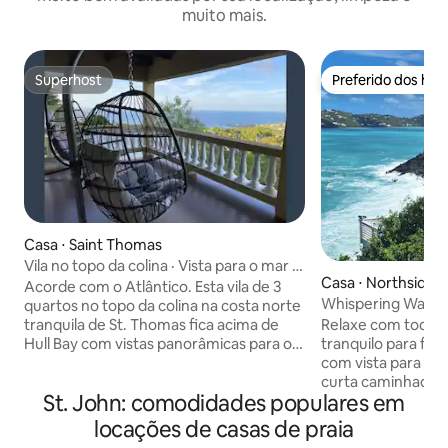
muito mais.
Superhost
Preferido dos hó
Superhost
Preferido dos hó
Casa ⋅ Saint Thomas
Vila no topo da colina · Vista para o mar ·
Casa ⋅ Northside
Hull Bay
Acorde com o Atlântico. Esta vila de 3
Whispering Waves 
quartos no topo da colina na costa norte
panorâmica da Ma
Relaxe com toda a 
tranquila de St. Thomas fica acima de
tranquilo para fic
Hull Bay com vistas panorâmicas para o
com vista para a 
mar de quase todos os quartos — o tipo
curta caminhada a
que faz você esquecer que dia é. A área
St. John: comodidades populares em
Brisas do lado no
de estar e jantar de conceito aberto é
dão a esta casa um
iluminada e arejada, com grandes janelas
locações de casas de praia
Superiates navega
emoldurando o horizonte azul do