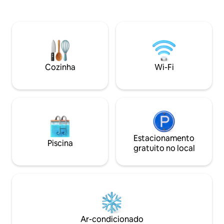
dos enormes deck
Caribe. Seja tomando café da manhã na
Pôr do sol e nasce
ampla varanda privativa, assistindo ao sol
são uma visão a se
se afundar na água durante o jantar ou
de baleias na pri
simplesmente não fazendo nada da
de aves durante t
melhor maneira possível, a vista nunca
terrestres, cabras
envelhece. A cozinha totalmente
mergulho com sno
equipada tem tudo o que você precisa
Cozinha
Wi-Fi
apreciado com est
para noites de frutos do mar frescos ou
coquetéis tropicais antes de sair. Três
quartos confortáveis acomodam até 6
pessoas, com um layout que funciona
igualmente bem para famílias e grupos
de amigos. A Localização Você está em
Dorothea, no lado norte da ilha — o lado
Estacionamento
em que os moradores locais realmente
Piscina
vivem. Hull Bay Beach fica a poucos
gratuito no local
minutos de distância: calma, sem
multidões e o tipo de lugar onde você
pode alugar um paddleboard, pegar uma
cerveja gelada na cabana e passar o dia
inteiro sem ver um único ônibus de
turismo. Os restaurantes à beira-mar de
Charlotte Amalie, locais históricos e lojas
Ar-condicionado
duty-free ficam a 15–20 minutos de