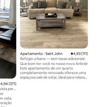
escritóri
(inclusive
música ao vi
ções
jovens pr
pequeno
grandes f
etc. Este é um edifício movimentado -
aviso jus
vezes :)
Apartamento ⋅ Saint John
4,93 de uma avaliação 
4,93 (111)
Refúgio urbano — sem taxas adicionais!
Que bom ter você no nosso novo Airbnb!
Este apartamento de um quarto
completamente renovado oferece uma
espaçosa sala de estar, ideal para relaxar
ou socializar com amigos. Fique
,94 de uma avaliação média de 5, 371 avaliações
4,94 (371)
conectado com Wi-Fi gratuito e
vista para
aproveite a conveniência e a segurança
em
do estacionamento privativo fora da rua.
m vista
Saia para o seu deck privado, onde você
 coração
pode desfrutar de um café da manhã ou