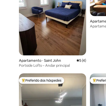
Apartamen
Apartamen
artístico!
Apartamento ⋅ Saint John
5 de uma avaliação
5 (4)
Portside Lofts – Andar principal
Preferido dos hóspedes
Prefe
Entre os melhores preferidos dos hóspedes
Entre os