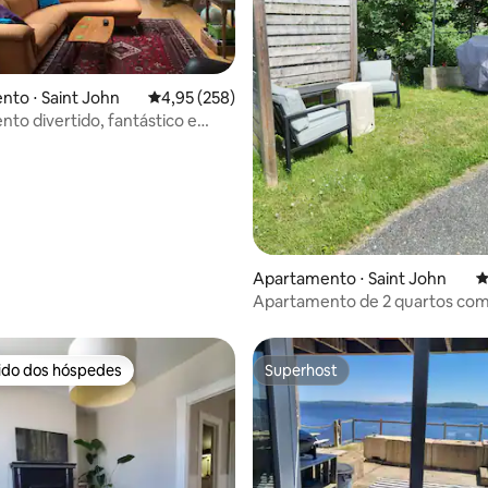
to ⋅ Saint John
4,95 de uma avaliação média de 5, 258 avalia
4,95 (258)
to divertido, fantástico e
 média de 5, 4 avaliações
Apartamento ⋅ Saint John
4
Apartamento de 2 quartos com
banheira e lavanderia. Entrada 
rido dos hóspedes
Superhost
 melhores preferidos dos hóspedes
Superhost