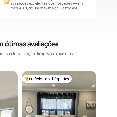
avaliações excelentes dos hóspedes — em
média 4,8, de um máximo de 5 estrelas!
m ótimas avaliações
 sua localização, limpeza e muito mais.
Apartame
Preferido dos hóspedes
Preferi
os hóspedes
Entre os melhores preferidos dos hóspedes
Preferi
O luxuos
Um apart
no coraçã
ação! Pô
todas as 
centro hi
restauran