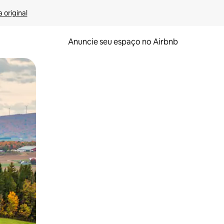
 original
Anuncie seu espaço no Airbnb
 deslizando o dedo na tela.