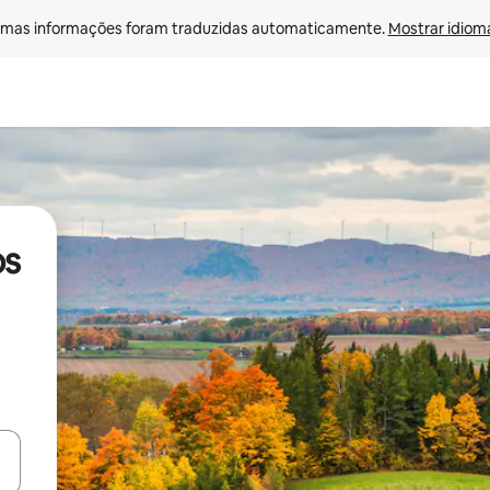
mas informações foram traduzidas automaticamente. 
Mostrar idioma
os
ore-os usando as seta para cima e para baixo do teclado ou tocando e