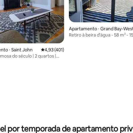
Apartamento ⋅ Grand Bay-West
eld
Retiro à beira d'água - 58 m² - 
de St. John
to ⋅ Saint John
4,93 de uma avaliação média de 5, 401 avalia
4,93 (401)
mosa do século | 2 quartos |
Ferry
média de 5, 48 avaliações
el por temporada de apartamento priv