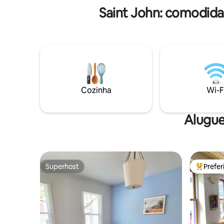
Saint John: comodida
Cozinha
Wi-F
Alugue
Superhost
Prefe
Superhost
Entre os