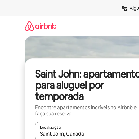
Pular
Algu
para
o
conteúdo
Saint John: apartament
para aluguel por
temporada
Encontre apartamentos incríveis no Airbnb e
faça sua reserva
Localização
Quando os resultados estiverem disponíveis, expl