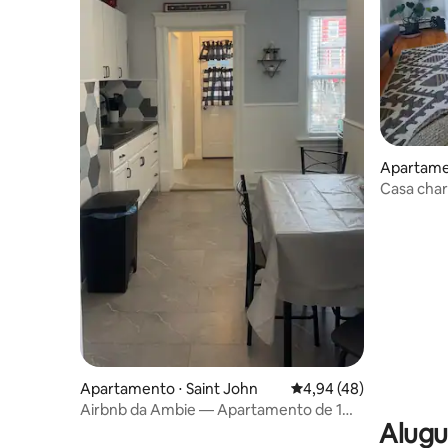
Apartamen
Casa char
Perto do 
Apartamento ⋅ Saint John
4,94 de uma avaliação 
4,94 (48)
Airbnb da Ambie — Apartamento de 1
Alugu
quarto