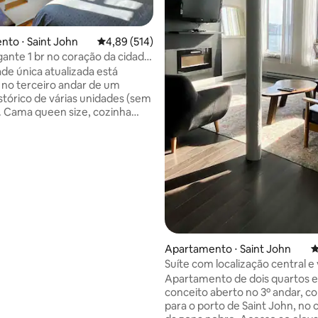
édia de 5, 113 avaliações
to ⋅ Saint John
4,89 de uma avaliação média de 5, 514 avalia
4,89 (514)
nte 1 br no coração da cidade
rivativa
ade única atualizada está
a no terceiro andar de um
istórico de várias unidades (sem
nha
 banheiro, pequeno pátio com
cadeiras. Ar condicionado
e maio a outubro. Berço portátil
por favor, solicite😊). A 5-12
 pé de cafés, restaurantes,
rias, lojas, do calçadão, de
 ônibus, da Estação TD e do
ija: 8 min para a
in para o Hospital Regional, 16
o aeroporto (YSJ), 3 min para a
Apartamento ⋅ Saint John
4
Suíte com localização central e 
o porto
Apartamento de dois quartos 
conceito aberto no 3º andar, co
para o porto de Saint John, no