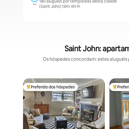
180 aluguéis por temporada desta cidade
(Saint John) têm Wi-Fi
Saint John: aparta
Os hóspedes concordam: estes aluguéis 
Preferido dos hóspedes
Prefe
Entre os melhores preferidos dos hóspedes
Entre os