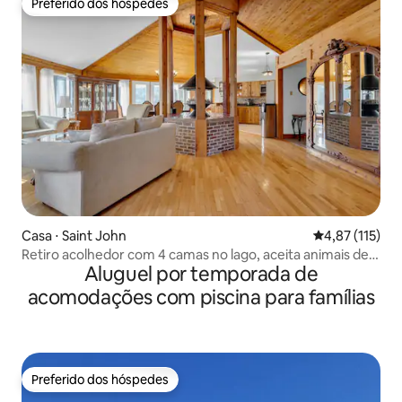
Preferido dos hóspedes
Preferido dos hóspedes
Casa ⋅ Saint John
4,87 de uma av
4,87 (115)
Retiro acolhedor com 4 camas no lago, aceita animais de
Aluguel por temporada de
estimação
acomodações com piscina para famílias
Preferido dos hóspedes
Preferido dos hóspedes