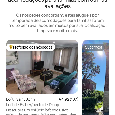
avaliações
Os hóspedes concordam: estes aluguéis por
temporada de acomodações para famílias foram
muito bem avaliados em muitos por sua localização,
limpeza e muito mais.
Preferido dos hóspedes
Superhost
Entre os melhores preferidos dos hóspedes
Superhost
Loft ⋅ Saint John
4,92 de uma avaliação média de 
4,92 (107)
Loft de Esther/perto de Digby
Ferry/UNB/Hospital/Uptown
Descubra um estúdio loft exclusivo
acima da garagem, feito para hóspedes