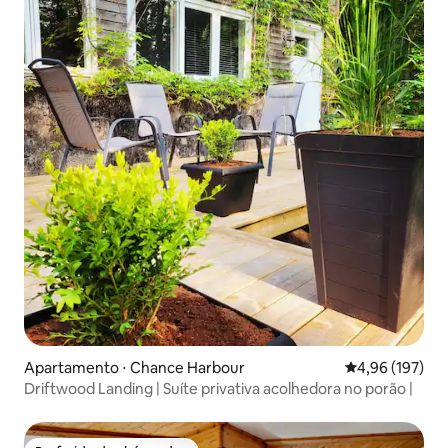
Apartamento ⋅ Chance Harbour
4,96 de uma av
4,96 (197)
Driftwood Landing | Suíte privativa acolhedora no porão |