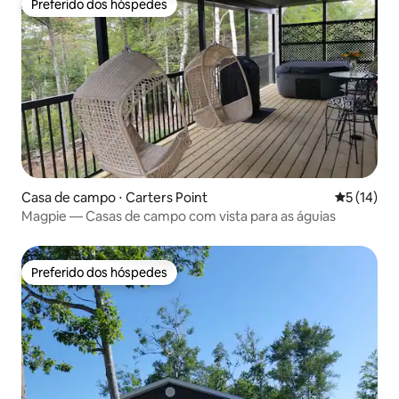
Preferido dos hóspedes
Preferido dos hóspedes
Casa de campo ⋅ Carters Point
5 de uma a
5 (14)
Magpie — Casas de campo com vista para as águias
Preferido dos hóspedes
Preferido dos hóspedes