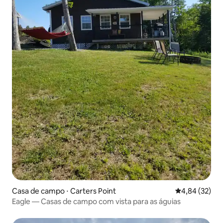
Casa de campo ⋅ Carters Point
4,84 de uma a
4,84 (32)
Eagle — Casas de campo com vista para as águias