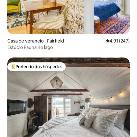
Casa de veraneio ⋅ Fairfield
4,91 de uma av
4,91 (247)
Estúdio Fauna no lago
Preferido dos hóspedes
Entre os melhores preferidos dos hóspedes