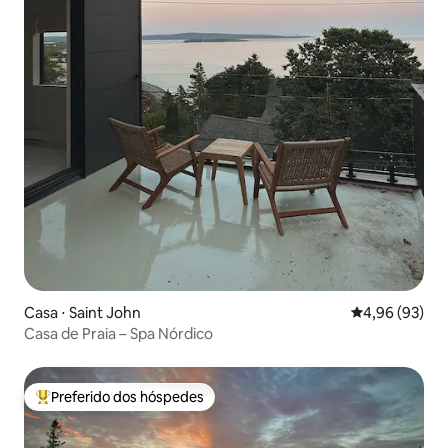
Casa ⋅ Saint John
4,96 de uma a
4,96 (93)
Casa de Praia – Spa Nórdico
Preferido dos hóspedes
Entre os melhores preferidos dos hóspedes