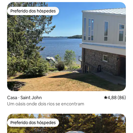
Preferido dos hóspedes
Preferido dos hóspedes
Casa ⋅ Saint John
4,88 de uma av
4,88 (86)
Um oásis onde dois rios se encontram
Preferido dos hóspedes
Preferido dos hóspedes