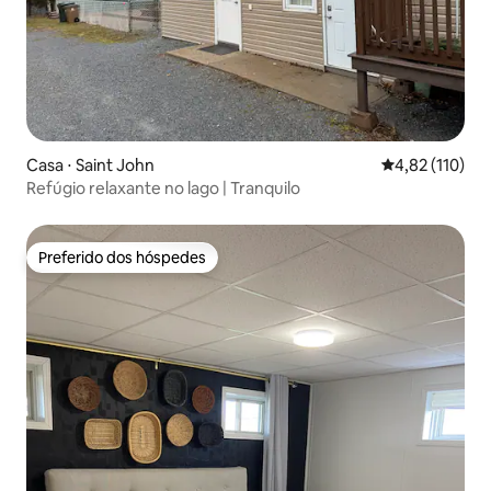
Casa ⋅ Saint John
4,82 de uma av
4,82 (110)
Refúgio relaxante no lago | Tranquilo
Preferido dos hóspedes
Preferido dos hóspedes