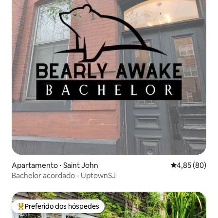
Apartamento ⋅ Saint John
4,85 de uma a
4,85 (80)
Bachelor acordado - UptownSJ
Preferido dos hóspedes
Entre os melhores preferidos dos hóspedes