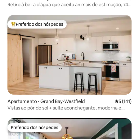
Retiro à beira d'água que aceita animais de estimação, 74
m², cama king
Preferido dos hóspedes
Entre os melhores preferidos dos hóspedes
Apartamento ⋅ Grand Bay-Westfield
5 de uma av
5 (141)
Vistas ao pôr do sol + suíte aconchegante, moderna e
iluminada de 2 quartos
Preferido dos hóspedes
Preferido dos hóspedes