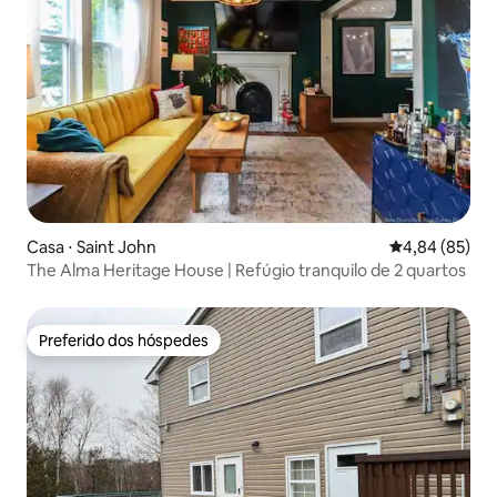
Casa ⋅ Saint John
4,84 de uma a
4,84 (85)
The Alma Heritage House | Refúgio tranquilo de 2 quartos
Preferido dos hóspedes
Preferido dos hóspedes