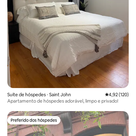
Suíte de hóspedes ⋅ Saint John
4,92 de uma av
4,92 (120)
Apartamento de hóspedes adorável, limpo e privado!
Preferido dos hóspedes
Preferido dos hóspedes