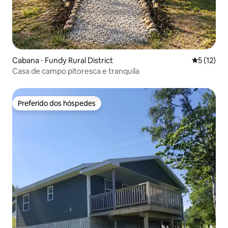
Cabana ⋅ Fundy Rural District
5 de uma a
5 (12)
Casa de campo pitoresca e tranquila
Preferido dos hóspedes
Preferido dos hóspedes