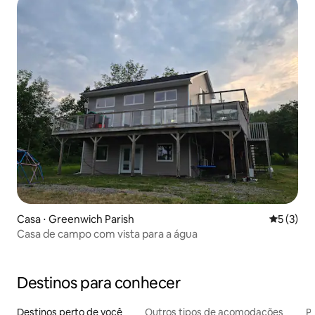
Casa ⋅ Greenwich Parish
5 de uma 
5 (3)
Casa de campo com vista para a água
Destinos para conhecer
Destinos perto de você
Outros tipos de acomodações
Pr