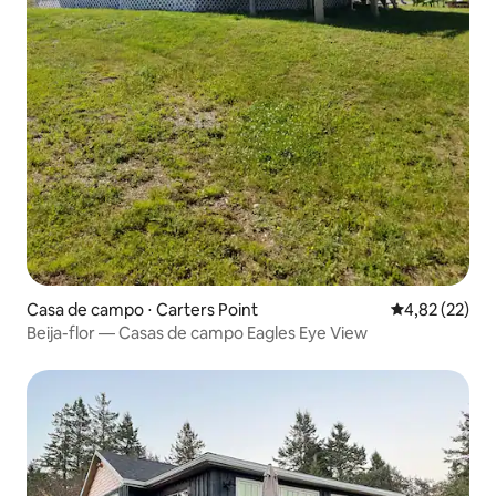
Casa de campo ⋅ Carters Point
4,82 de uma a
4,82 (22)
Beija-flor — Casas de campo Eagles Eye View