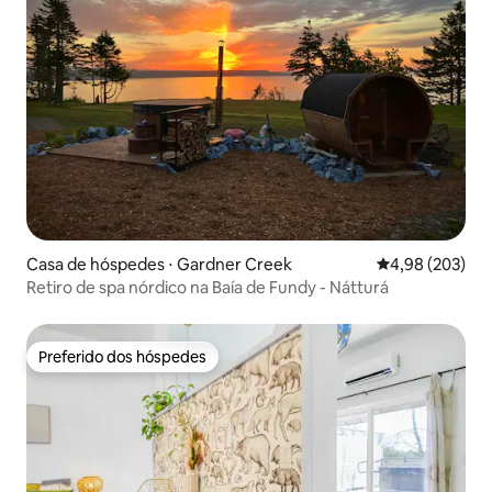
Casa de hóspedes ⋅ Gardner Creek
4,98 de uma ava
4,98 (203)
Retiro de spa nórdico na Baía de Fundy - Nátturá
Preferido dos hóspedes
Preferido dos hóspedes