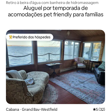
Retiro à beira d'água com banheira de hidromassagem
Aluguel por temporada de
acomodações pet friendly para famílias
Preferido dos hóspedes
Entre os melhores preferidos dos hóspedes
Cabana ⋅ Grand Bay-Westfield
5 de uma a
5 (32)