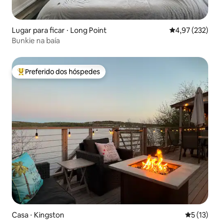
Lugar para ficar ⋅ Long Point
4,97 de uma av
4,97 (232)
Bunkie na baía
Preferido dos hóspedes
Entre os melhores preferidos dos hóspedes
Casa ⋅ Kingston
5 de uma a
5 (13)