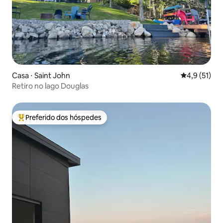
Casa ⋅ Saint John
4,9 de uma a
4,9 (51)
Retiro no lago Douglas
Preferido dos hóspedes
Entre os melhores preferidos dos hóspedes