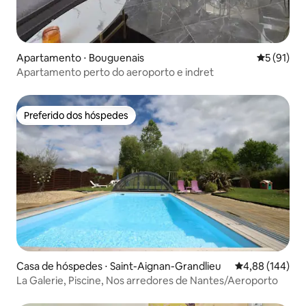
Apartamento ⋅ Bouguenais
5 de uma a
5 (91)
Apartamento perto do aeroporto e indret
Preferido dos hóspedes
Preferido dos hóspedes
Casa de hóspedes ⋅ Saint-Aignan-Grandlieu
4,88 de uma av
4,88 (144)
La Galerie, Piscine, Nos arredores de Nantes/Aeroporto