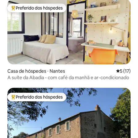
Preferido dos hóspedes
Entre os melhores preferidos dos hóspedes
Casa de hóspedes ⋅ Nantes
5 de uma a
5 (17)
A suíte da Abadia - com café da manhã e ar-condicionado
Preferido dos hóspedes
Entre os melhores preferidos dos hóspedes