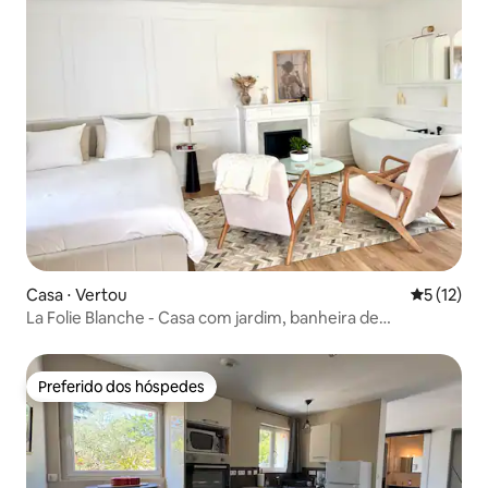
Casa ⋅ Vertou
5 de uma a
5 (12)
La Folie Blanche - Casa com jardim, banheira de
hidromassagem e estacionamento
Preferido dos hóspedes
Preferido dos hóspedes