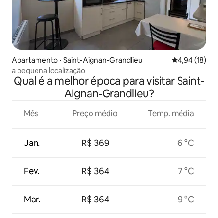
Apartamento ⋅ Saint-Aignan-Grandlieu
4,94 de uma a
4,94 (18)
a pequena localização
Qual é a melhor época para visitar Saint-
Aignan-Grandlieu?
Mês
Preço médio
Temp. média
Jan.
R$ 369
6 °C
Fev.
R$ 364
7 °C
Mar.
R$ 364
9 °C