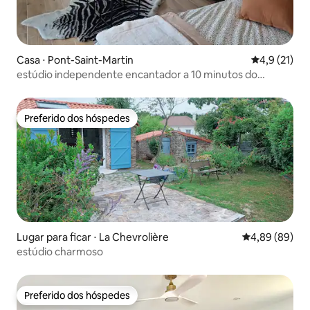
Casa ⋅ Pont-Saint-Martin
4,9 de uma a
4,9 (21)
estúdio independente encantador a 10 minutos do
aeroporto
Preferido dos hóspedes
Preferido dos hóspedes
Lugar para ficar ⋅ La Chevrolière
4,89 de uma av
4,89 (89)
estúdio charmoso
Preferido dos hóspedes
Preferido dos hóspedes