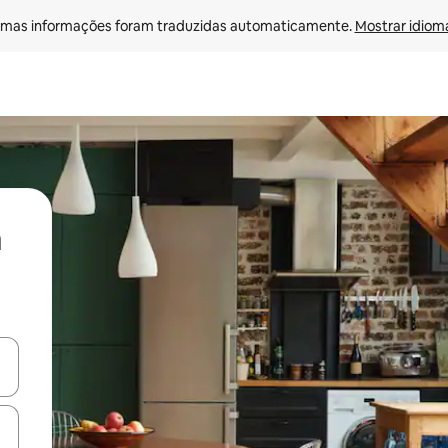
mas informações foram traduzidas automaticamente. 
Mostrar idioma
ore-os usando as seta para cima e para baixo do teclado ou tocando e