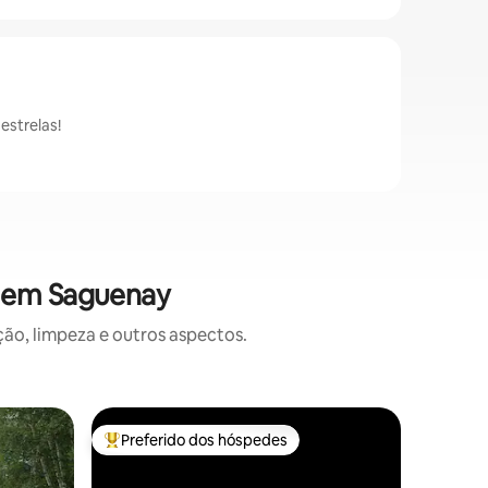
estrelas!
s em Saguenay
o, limpeza e outros aspectos.
Cabana ⋅
Preferido dos hóspedes
Prefe
os hóspedes
Entre os melhores preferidos dos hóspedes
Entre o
Chapella
O chalé f