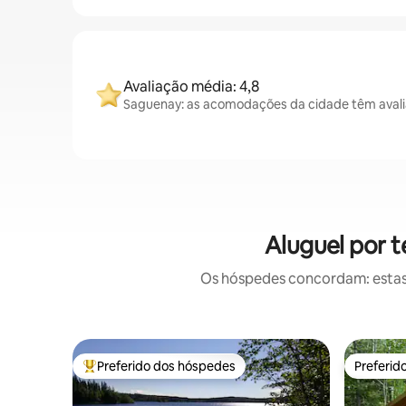
Avaliação média: 4,8
Saguenay: as acomodações da cidade têm avali
Aluguel por 
Os hóspedes concordam: estas
Preferido dos hóspedes
Preferid
Entre os melhores preferidos dos hóspedes
Preferid