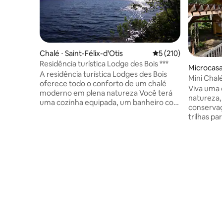
Chalé ⋅ Saint-Félix-d'Otis
5 de uma avaliação m
5 (210)
Residência turística Lodge des Bois ***
Microcasa
A residência turística Lodges des Bois
Mini Chal
oferece todo o conforto de um chalé
Viva uma 
moderno em plena natureza Você terá
natureza
uma cozinha equipada, um banheiro com
conservaç
chuveiro multi-jato, máquina de lavar e
trilhas p
secar, um quarto com 2 camas Queen,
lago. Loca
uma delas no mezanino, uma sala de
de La Bai
jantar, uma sala de estar com TV, uma
rústicas 
coleção de filmes e uma cama Queen
maciça, s
retrátil. Você desfrutará de um grande
partir da 
terraço com vista para o lago, equipado
acomodaçõ
com uma churrasqueira, bem como um
distância
espaço para aproveitar as noites de
para garan
verão em torno de uma fogueira
Uma grand
ar livre n