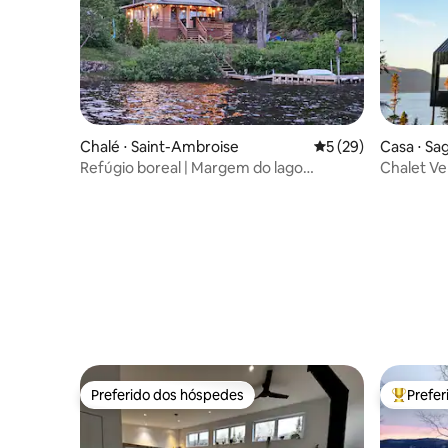
Chalé ⋅ Saint-Ambroise
5 de uma avaliação 
5 (29)
Casa ⋅ Sa
Refúgio boreal | Margem do lago
Chalet Ve
tranquilo
Preferido dos hóspedes
Prefe
Preferido dos hóspedes
Entre os