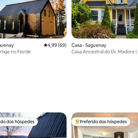
média de 5, 29 avaliações
guenay
4,99 de uma avaliação média de 5, 69 avalia
4,99 (69)
Casa ⋅ Saguenay
rtige no Fiorde
Casa Ancestral do Dr. Madore |
rido dos hóspedes
Preferido dos hóspedes
 melhores preferidos dos hóspedes
Entre os melhores preferidos d