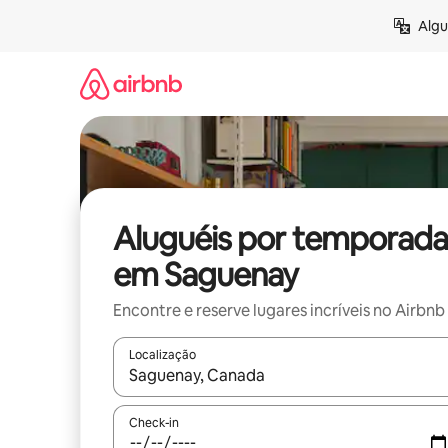
Pular
Algu
para
o
conteúdo
Aluguéis por temporada
em Saguenay
Encontre e reserve lugares incríveis no Airbnb
Localização
Quando os resultados estiverem disponíveis, expl
Check-in