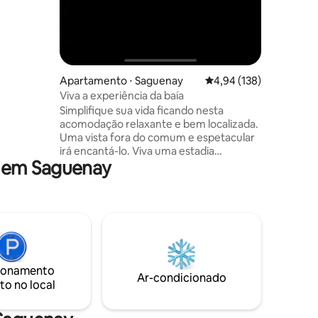
Apartamento ⋅ Saguenay
4,94 de uma avaliação 
4,94 (138)
Viva a experiência da baía
Simplifique sua vida ficando nesta
acomodação relaxante e bem localizada.
Uma vista fora do comum e espetacular
irá encantá-lo. Viva uma estadia
 em Saguenay
relaxante sozinho, com seu amor ou até
mesmo com sua família. Você pode até
marcar uma consulta de massagem
terapêutica e cuidados estéticos. Os
anfitriões oferecem esses serviços na
loja ao lado. Você tem uma entrada
independente para acessar sua
acomodação. Tem tudo para tornar sua
ionamento
experiência perfeita. Perto de resort de
Ar-condicionado
to no local
esqui, ciclovia...