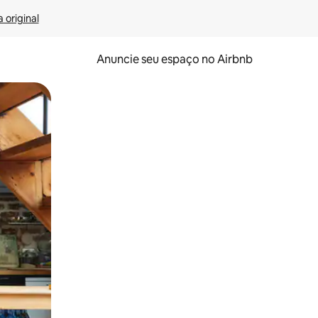
 original
Anuncie seu espaço no Airbnb
 deslizando o dedo na tela.