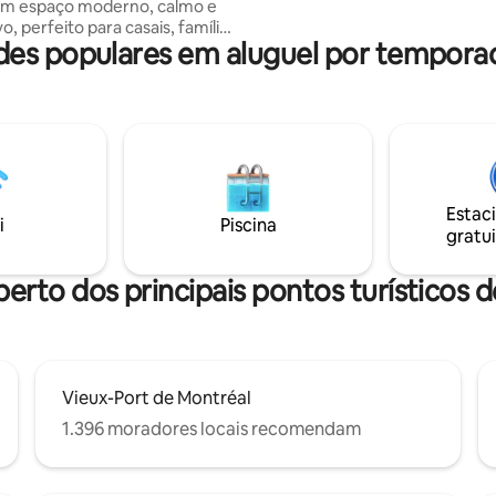
torradeira, frigobar e chaleira 
um espaço moderno, calmo e
disponíveis. CITQ: 304959
o, perfeito para casais, famílias
s populares em aluguel por tempora
tes de negócios e está
o em uma área tranquila e
Laval. Perfeito para
curtas ou longas, o espaço
comodidades modernas,
mento fácil e um layout
nte projetado para conforto e
to. Perto de lojas,
Estac
es e estradas principais, ideal
i
Piscina
gratui
ens de trabalho e escapadas.
ntreal fica a uma curta
de carro!
perto dos principais pontos turísticos d
Vieux-Port de Montréal
1.396 moradores locais recomendam