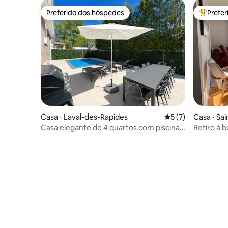
Preferido dos hóspedes
Prefe
Preferido dos hóspedes
Entre os
Casa ⋅ Laval-des-Rapides
5 de uma avaliação
5 (7)
Casa ⋅ Sa
Casa elegante de 4 quartos com piscina •
Retiro à 
Silenciosa • Carregador de veículos
elétricos