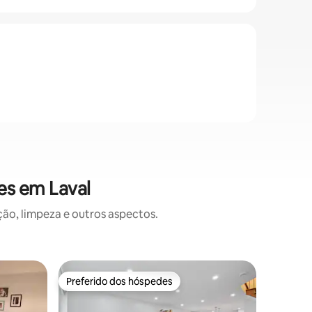
es em Laval
o, limpeza e outros aspectos.
Condomín
Preferido dos hóspedes
Preferi
Preferido dos hóspedes
Preferi
Moderno 
Estacion
Experime