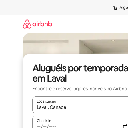
Pular
Algu
para
o
conteúdo
Aluguéis por temporada
em Laval
Encontre e reserve lugares incríveis no Airbnb
Localização
Quando os resultados estiverem disponíveis, expl
Check-in