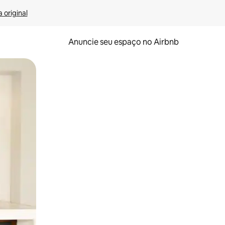
 original
Anuncie seu espaço no Airbnb
 deslizando o dedo na tela.