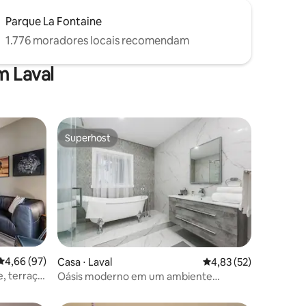
Parque La Fontaine
1.776 moradores locais recomendam
m Laval
Superhost
Superhost
4,66 de uma avaliação média de 5, 97 avaliações
4,66 (97)
Casa ⋅ Laval
4,83 de uma avaliação
4,83 (52)
ções
e, terraço
Oásis moderno em um ambiente
tranquilo