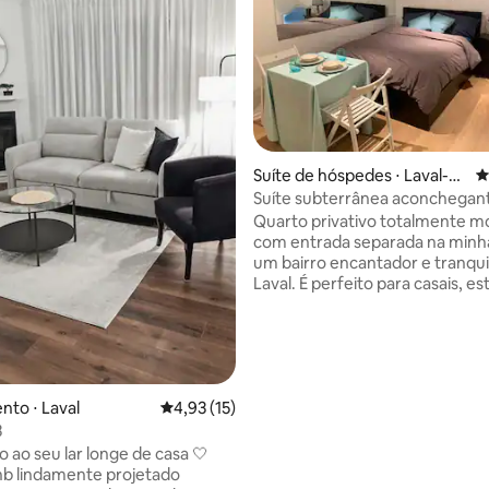
édia de 5, 136 avaliações
Suíte de hóspedes ⋅ Laval-d
4
es-Rapides
Suíte subterrânea aconchegan
poucos passos do metrô
Quarto privativo totalmente mo
com entrada separada na minh
um bairro encantador e tranqu
Laval. É perfeito para casais, e
e profissionais que querem um
noite de sono enquanto estão
situados. O Place Bell está local
menos de 2 minutos a pé, enqu
metrô de Montreal fica a 5 minu
De metrô, o centro de Montrea
to ⋅ Laval
4,93 de uma avaliação média de 5, 15 avalia
4,93 (15)
localizado a 30 minutos de distância
3
sua comodidade, um micro-ond
 ao seu lar longe de casa 🤍
balcão, pratos, talheres, caneca
nb lindamente projetado