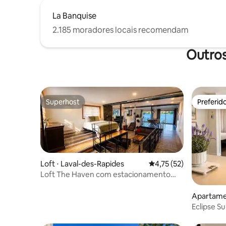
La Banquise
2.185 moradores locais recomendam
Outros
Superhost
Preferid
Superhost
Preferid
Loft ⋅ Laval-des-Rapides
4,75 de uma avaliação 
4,75 (52)
Loft The Haven com estacionamento
gratuito
Apartamen
Eclipse Su