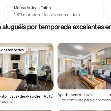
Mercado Jean-Talon
1.811 moradores locais recomendam
 aluguéis por temporada excelentes e
o dos hóspedes
o dos hóspedes
média de 5, 52 avaliações
Apartamento ⋅ Laval
to ⋅ Laval-des-Rapides
5 de uma avaliação média de 5, 5 avalia
5 (5)
Suíte com vista para o horizont
ites Laval
com churrasqueira e academia