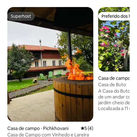
Superhost
Preferido dos hó
Superhost
Preferido dos hó
Casa de campo ⋅ 
Casa de Buto
A Casa do Buto é 
de um andar com 
jardim cheio de ár
Localizada a 11 mi
Ambassadori Kachr
churrasqueira e 
privativo gratuito
Casa de campo ⋅ Pichkhovani
5 de uma avaliação média d
5 (4)
são permitidos. A 
Casa de Campo com Vinhedo e Lareira