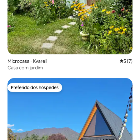
Microcasa ⋅ Kvareli
5 de uma 
5 (7)
Casa com jardim
Preferido dos hóspedes
Preferido dos hóspedes