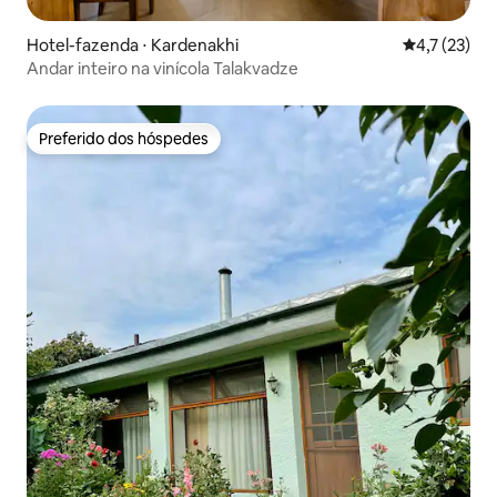
Hotel-fazenda ⋅ Kardenakhi
4,7 de uma a
4,7 (23)
Andar inteiro na vinícola Talakvadze
Preferido dos hóspedes
Preferido dos hóspedes