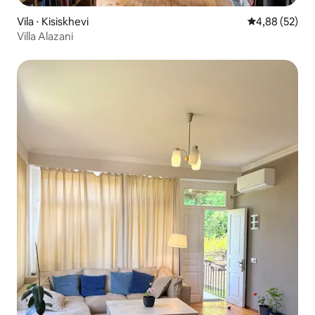
Vila ⋅ Kisiskhevi
4,88 de uma a
4,88 (52)
Villa Alazani