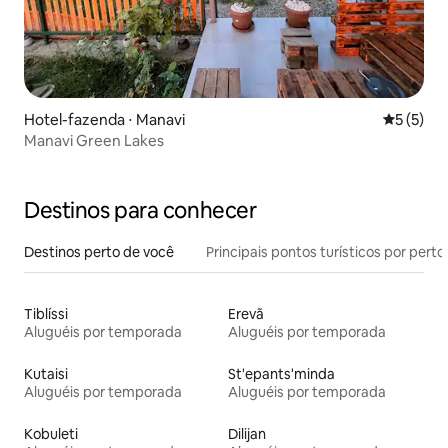
Hotel-fazenda ⋅ Manavi
5 de uma 
5 (5)
Manavi Green Lakes
Destinos para conhecer
Destinos perto de você
Principais pontos turísticos por perto
Tiblíssi
Erevã
Aluguéis por temporada
Aluguéis por temporada
Kutaisi
St'epants'minda
Aluguéis por temporada
Aluguéis por temporada
Kobuleti
Dilijan