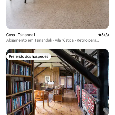
Casa ⋅ Tsinandali
5 de uma 
5 (3)
Alojamento em Tsinandali • Vila rústica • Retiro para
equipes
Preferido dos hóspedes
Preferido dos hóspedes