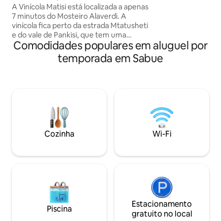
e uma sala de esta
A Vinícola Matisi está localizada a apenas
aquecimento. A c
7 minutos do Mosteiro Alaverdi. A
equipada. O Aeroporto Internacional de
vinícola fica perto da estrada Mtatusheti
Tbilisi fica a 83 k
e do vale de Pankisi, que tem uma
longe da aldeia há 
Comodidades populares em aluguel por
natureza incrível e é rica em cultura e
de pesca, onde vo
etnia. Por um custo adicional, você pode
temporada em Sabue
desfrutar de atividades como vinificação
e destilação de chacha, participar da
preparação de pratos tradicionais da
Geórgia ou se envolver em várias
atividades de adega. Apenas desfrute
de um cenário bonito e tranquilo da vila,
cozinhe suas próprias refeições e
simplesmente faça uma pausa do caos
Cozinha
Wi-Fi
da cidade.
Estacionamento
Piscina
gratuito no local