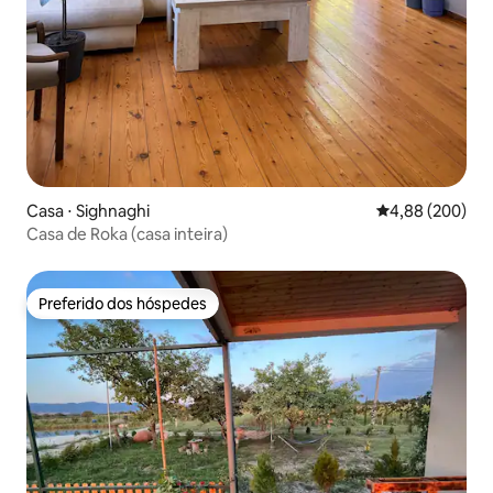
Casa ⋅ Sighnaghi
4,88 de uma ava
4,88 (200)
Casa de Roka (casa inteira)
Preferido dos hóspedes
Preferido dos hóspedes