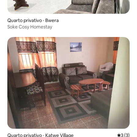
Quarto privativo ⋅ Bwera
Soke Cosy Homestay
Quarto privativo ⋅ Katwe Village
3 de uma 
3 (3)