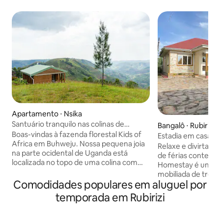
Apartamento ⋅ Nsika
Santuário tranquilo nas colinas de
Bangalô ⋅ Rubirizi
Buhweju
Boas-vindas à fazenda florestal Kids of
Estadia em casa de
Africa em Buhweju. Nossa pequena joia
Lagos
Relaxe e divirta-s
na parte ocidental de Uganda está
de férias contemp
localizada no topo de uma colina com
Homestay é uma c
vistas encantadoras sobre os vales. 3
mobiliada de três
casas de campo encantadoras estão
Comodidades populares em aluguel por
gratuito, TV de 50
disponíveis. É um santuário para quem
belo jardim, lareir
temporada em Rubirizi
procura paz e tranquilidade longe da
estacionamento gr
cidade movimentada e barulhenta!
para indivíduos e
Desfrute de caminhadas no ar fresco da