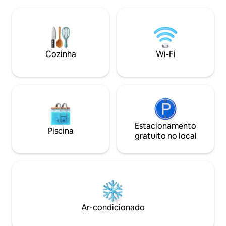
pessoas e família
montanha em nossa fazenda de 100
recebem café da 
acres, visite as plantações de chá
gratuitamente. Se
próximas, conheça os simpáticos
disponíveis media
moradores locais e experimente os
oferece serviços d
poderes transformadores da natureza e
tendas de acampa
Cozinha
Wi-Fi
da vida rural.
dormir para os h
acampar no jardim
Estacionamento
Piscina
gratuito no local
Ar-condicionado