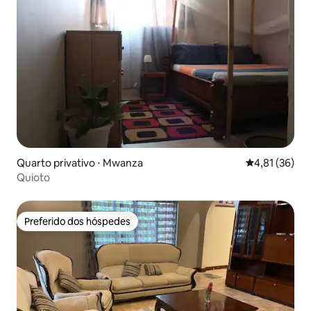
Quarto privativo ⋅ Mwanza
4,81 de uma a
4,81 (36)
Quioto
Preferido dos hóspedes
Preferido dos hóspedes