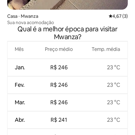
Casa ⋅ Mwanza
4,67 de uma 
4,67 (3)
Sua nova acomodação
Qual é a melhor época para visitar
Mwanza?
Mês
Preço médio
Temp. média
Jan.
R$ 246
23 °C
Fev.
R$ 246
23 °C
Mar.
R$ 246
23 °C
Abr.
R$ 241
23 °C