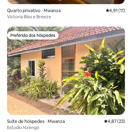
Quarto privativo ⋅ Mwanza
4,91 de uma a
4,91 (11)
Victoria Bliss e Breeze
Preferido dos hóspedes
Preferido dos hóspedes
Suíte de hóspedes ⋅ Mwanza
4,87 de uma a
4,87 (23)
Estúdio Nzengo