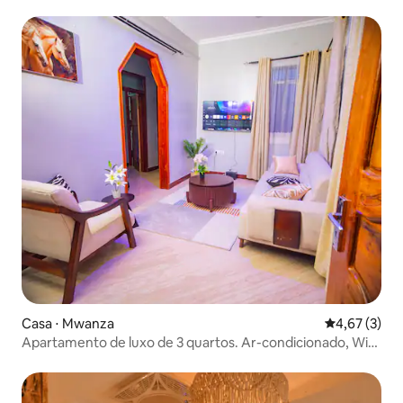
Casa ⋅ Mwanza
4,67 de uma 
4,67 (3)
Apartamento de luxo de 3 quartos. Ar-condicionado, Wi-
Fi, Netflix • Mwanza