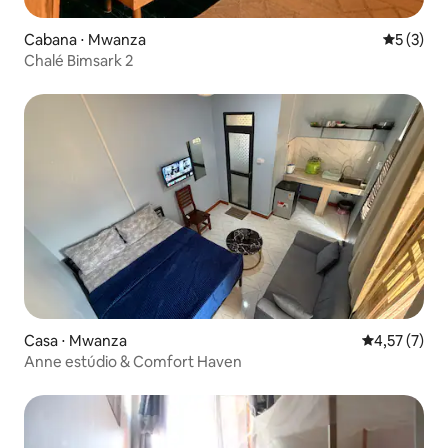
Cabana ⋅ Mwanza
5 de uma 
5 (3)
Chalé Bimsark 2
Casa ⋅ Mwanza
4,57 de uma 
4,57 (7)
Anne estúdio & Comfort Haven