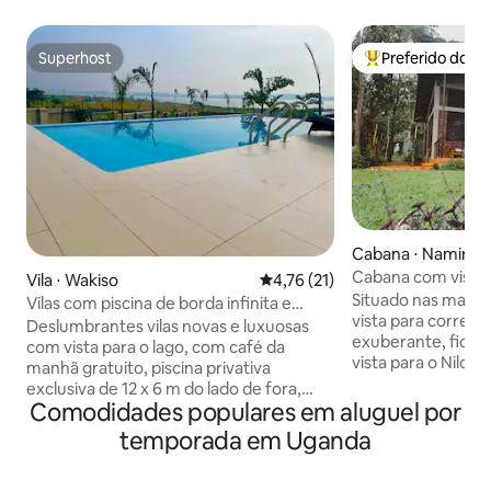
Superhost
Preferido dos 
Superhost
Entre os melhore
Cabana ⋅ Naminya,
anda
Cabana com vista p
Vila ⋅ Wakiso
4,76 de uma avaliação média de
4,76 (21)
Situado nas margen
Vilas com piscina de borda infinita e
vista para correde
piscina privativa com traslado do
Deslumbrantes vilas novas e luxuosas
exuberante, fica 
aeroporto
com vista para o lago, com café da
vista para o Nilo.
manhã gratuito, piscina privativa
a poucos metros d
exclusiva de 12 x 6 m do lado de fora,
natação, caiaque 
Comodidades populares em aluguel por
equipada com bistrô bar, sauna, banho
juntamente com m
turco, ar-condicionado, Wi-Fi rápido, TV
temporada em Uganda
atividades disponí
digital de tela plana de 70”, Netflix, belas
Estamos a apenas 
varandas de vidro com vista panorâmica
cidade e a uma cu