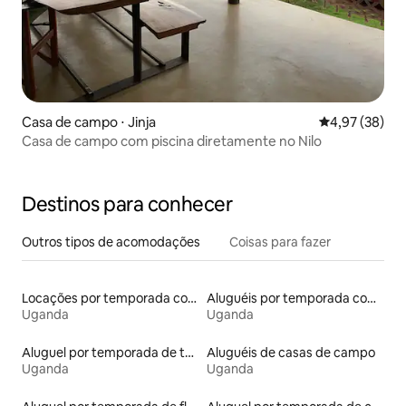
Casa de campo ⋅ Jinja
4,97 de uma a
4,97 (38)
Casa de campo com piscina diretamente no Nilo
Destinos para conhecer
Outros tipos de acomodações
Coisas para fazer
Locações por temporada com piscina
Aluguéis por temporada com caiaque
Uganda
Uganda
Aluguel por temporada de townhouses
Aluguéis de casas de campo
Uganda
Uganda