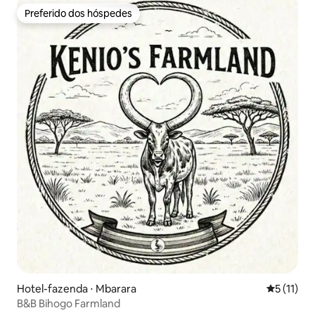
Preferido dos hóspedes
Preferido dos hóspedes
Hotel-fazenda ⋅ Mbarara
5 de uma a
5 (11)
B&B Bihogo Farmland