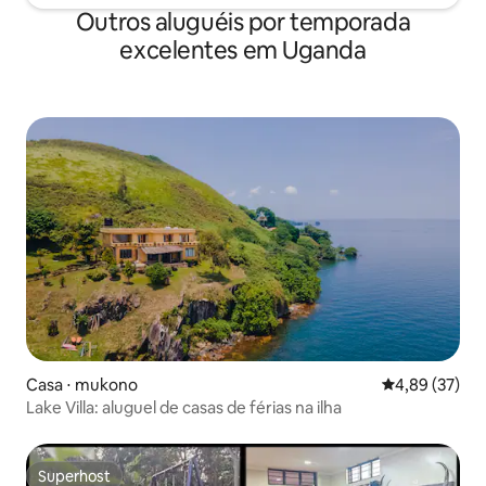
Outros aluguéis por temporada
excelentes em Uganda
Casa ⋅ mukono
4,89 de uma a
4,89 (37)
Lake Villa: aluguel de casas de férias na ilha
Superhost
Superhost