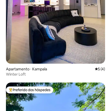
Apartamento ⋅ Kampala
5 de uma 
5 (4)
Winter Loft
Preferido dos hóspedes
Entre os melhores preferidos dos hóspedes