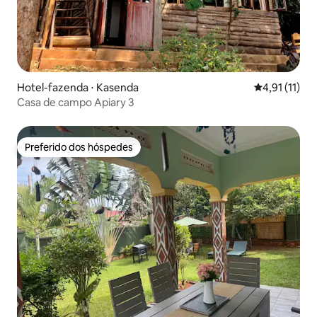
Hotel-fazenda ⋅ Kasenda
4,91 de uma a
4,91 (11)
Casa de campo Apiary 3
Preferido dos hóspedes
Preferido dos hóspedes