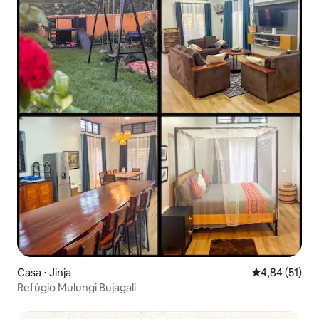
Casa ⋅ Jinja
4,84 de uma a
4,84 (51)
Refúgio Mulungi Bujagali