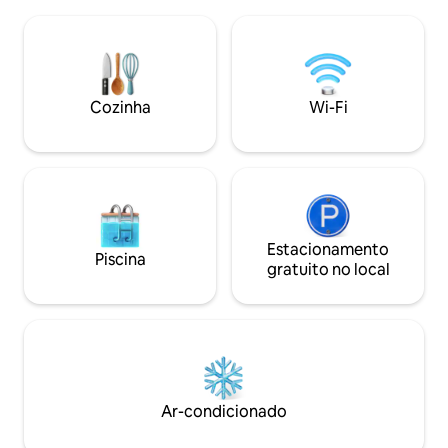
para o lago, segurança 24 horas,
de experiências in
concierge, traslado gratuito de ida para
Cavalo no Nilo e 
o aeroporto, para escalas, viagens em
alguns dos melhor
família, luas de mel, estadias residenciais
cidade, o Nile Riv
ou antes e depois de safáris, viagens de
Black Lantern. Tod
negócios, Entebbe, Kampala e
Cozinha
Wi-Fi
Munyunyo. Hóspedes exigentes da
classe executiva.
Estacionamento
Piscina
gratuito no local
Ar-condicionado