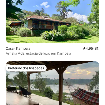
Casa ⋅ Kampala
4,95 de uma a
4,95 (81)
Amaka Ada, estadia de luxo em Kampala
Preferido dos hóspedes
Preferido dos hóspedes