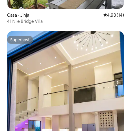
Casa ⋅ Jinja
4,93 de uma a
4,93 (14)
41 Nile Bridge Villa
Superhost
Superhost