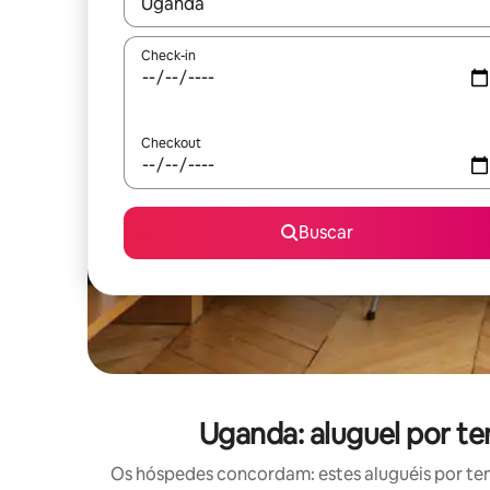
Quando os resultados estiverem disponíveis, expl
Check-in
Checkout
Buscar
Uganda: aluguel por t
Os hóspedes concordam: estes aluguéis por te