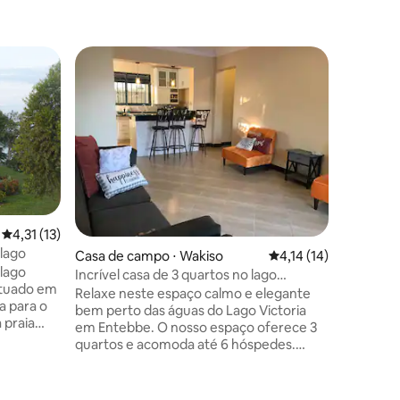
Tenda ⋅ 
Prefe
Entre o
Tendas de
Nilo, Jinja
Desfrute
majestoso
ficando ne
como casa
Estamos 
movimentada 
margens d
um resort
4,31 de uma avaliação média de 5, 13 avaliações
4,31 (13)
onde voc
 lago
Casa de campo ⋅ Wakiso
4,14 de uma avaliação
4,14 (14)
pela natureza! Desfrute
 lago
churrasc
Incrível casa de 3 quartos no lago
ituado em
noite, co
Victoria, Entebbe.
Relaxe neste espaço calmo e elegante
fogueira 
bem perto das águas do Lago Victoria
 praia
nasceres 
em Entebbe. O nosso espaço oferece 3
tes
Uganda!
quartos e acomoda até 6 hóspedes.
na sala de
Camas queen size em 2 quartos e o 3º
hurrasco,
quarto oferece uma cama de beliche
ao lado da
elegante. O espaço vem com 2