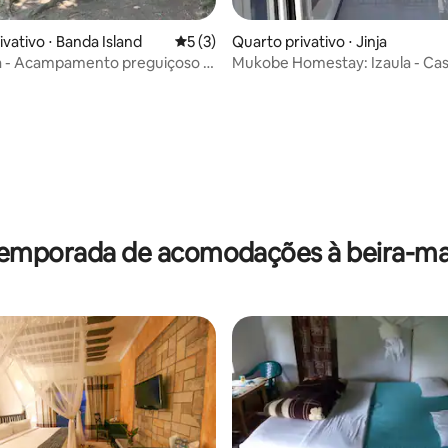
vativo ⋅ Banda Island
5 de uma avaliação média de 5, 3 avalia
5 (3)
Quarto privativo ⋅ Jinja
a - Acampamento preguiçoso -
Mukobe Homestay: Izaula - Cas
temporada de acomodações à beira-ma