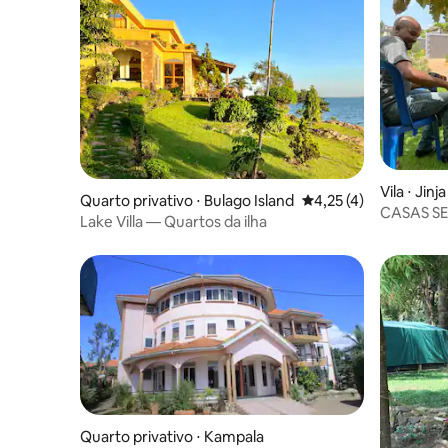
Vila ⋅ Jinja
Quarto privativo ⋅ Bulago Island
4,25 de uma avaliação
4,25 (4)
CASAS SE
Lake Villa — Quartos da ilha
Quarto privativo ⋅ Kampala