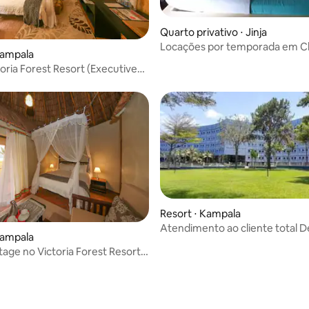
Quarto privativo ⋅ Jinja
Locações por temporada em C
Kampala
King Fisher
toria Forest Resort (Executive
Resort ⋅ Kampala
Atendimento ao cliente total D
Kampala
longe de casa. ......
tage no Victoria Forest Resort