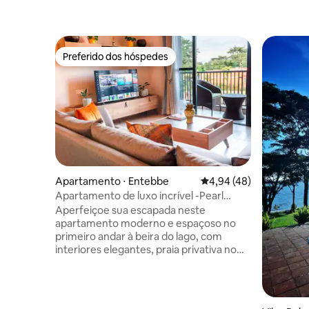
Preferido dos hóspedes
Preferido dos hóspedes
Apartamento ⋅ Entebbe
4,94 de uma avaliação 
4,94 (48)
Apartamento de luxo incrível -Pearl
Marina - Entebbe
Aperfeiçoe sua escapada neste
apartamento moderno e espaçoso no
primeiro andar à beira do lago, com
interiores elegantes, praia privativa no
Lago Victoria e acesso a uma piscina no
prestigiado e seguro condomínio
fechado Pearl Marina Estate. Totalmente
mobiliado, equipado para conforto e