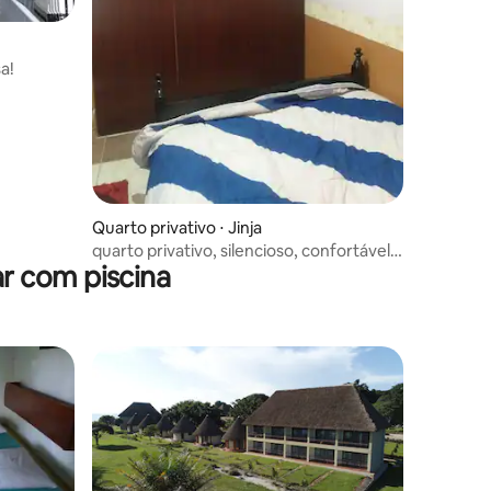
ções
a!
Quarto privativo ⋅ Jinja
quarto privativo, silencioso, confortável e
r com piscina
limpo para descansar