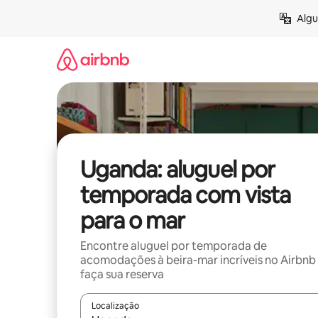
Pular
Algu
para
o
conteúdo
Uganda: aluguel por
temporada com vista
para o mar
Encontre aluguel por temporada de
acomodações à beira-mar incríveis no Airbnb
faça sua reserva
Localização