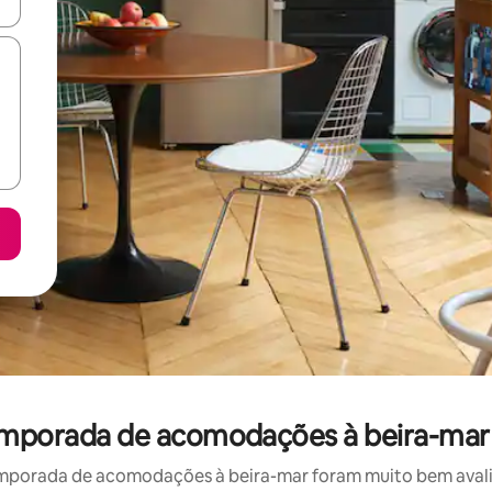
ore-os usando as seta para cima e para baixo do teclado ou tocando e
emporada de acomodações à beira-mar
mporada de acomodações à beira-mar foram muito bem avaliad