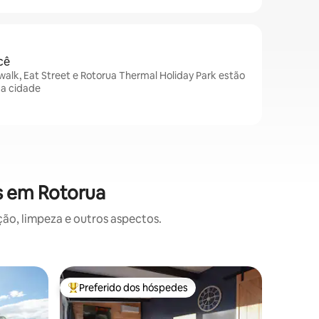
cê
alk, Eat Street e Rotorua Thermal Holiday Park estão
da cidade
s em Rotorua
o, limpeza e outros aspectos.
Casa de 
Preferido dos hóspedes
Prefe
os hóspedes
Entre os melhores preferidos dos hóspedes
Entre o
na
The Cabi
Rotorua.
O chalé 