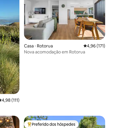
Casa ⋅ Rotorua
4,96 de uma avaliação 
4,96 (171)
Nova acomodação em Rotorua
ções
4,98 de uma avaliação média de 5, 111 avaliações
4,98 (111)
Preferido dos hóspedes
os hóspedes
Entre os melhores preferidos dos hóspedes