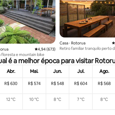
édia de 5, 400 avaliações
Casa ⋅ Rotorua
4
Retiro familiar tranquilo perto d
torua
4,94 de uma avaliação média de 5, 673 avalia
4,94 (673)
de sequoias
a floresta e mountain bike
al é a melhor época para visitar Rotor
Abr.
Mai.
Jun.
Jul.
Ago.
R$ 630
R$ 574
R$ 548
R$ 604
R$ 568
12 °C
10 °C
8 °C
7 °C
8 °C