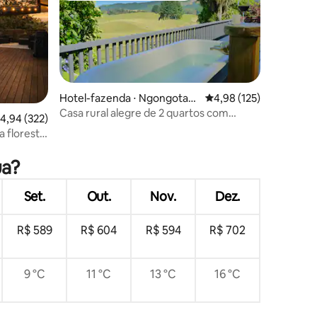
Hotel-fazenda ⋅ Ngongotah
4,98 de uma avaliação 
4,98 (125)
ā Valley
Casa rural alegre de 2 quartos com
,94 de uma avaliação média de 5, 322 avaliações
4,94 (322)
banheira ao ar livre
a floresta
ções
ua?
Set.
Out.
Nov.
Dez.
R$ 589
R$ 604
R$ 594
R$ 702
9 °C
11 °C
13 °C
16 °C