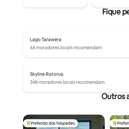
and Eat Street
acesso ao térreo, exceto ao foyer
Hobbiton
Fique pe
de distânc
Lago Tarawera
44 moradores locais recomendam
Skyline Rotorua
346 moradores locais recomendam
Outros 
Preferido dos hóspedes
Prefe
Entre os melhores preferidos dos hóspedes
Entre os