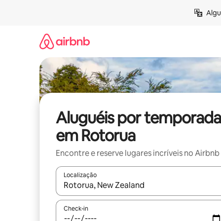
Pular
Algu
para
o
conteúdo
Aluguéis por temporada
em Rotorua
Encontre e reserve lugares incríveis no Airbnb
Localização
Quando os resultados estiverem disponíveis, expl
Check-in