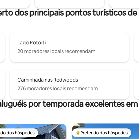
, Gondolas, Canopy Tours,
solicitação.
 a aproximadamente uma hora
rto dos principais pontos turísticos d
ia.
Lago Rotoiti
20 moradores locais recomendam
Caminhada nas Redwoods
276 moradores locais recomendam
aluguéis por temporada excelentes em
rido dos hóspedes
Preferido dos hóspedes
 melhores preferidos dos hóspedes
Entre os melhores preferidos d