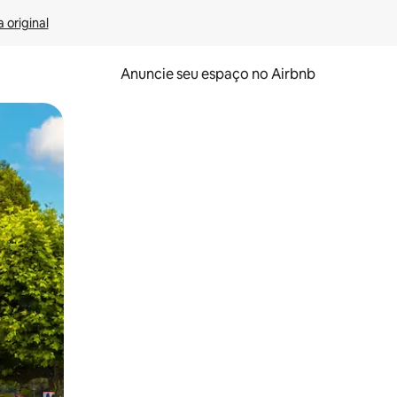
 original
Anuncie seu espaço no Airbnb
 deslizando o dedo na tela.