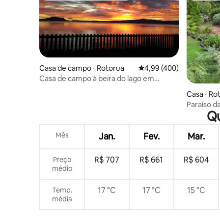
Casa de campo ⋅ Rotorua
4,99 de uma avaliação m
4,99 (400)
Casa de campo à beira do lago em
Rotorua
Casa ⋅ Ro
Paraíso d
Qu
Mês
Jan.
Fev.
Mar.
R$ 707
R$ 661
R$ 604
Preço
médio
17 °C
17 °C
15 °C
Temp.
média