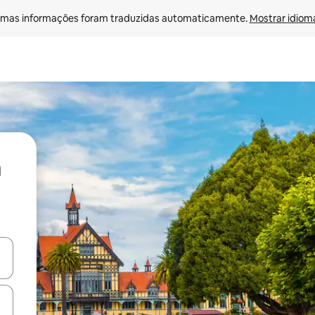
mas informações foram traduzidas automaticamente. 
Mostrar idioma
ore-os usando as seta para cima e para baixo do teclado ou tocando e