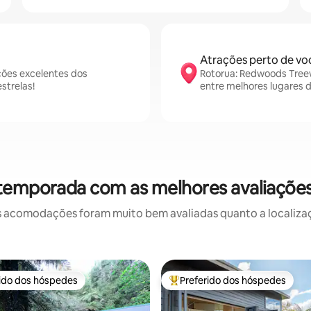
Atrações perto de vo
ções excelentes dos
Rotorua: Redwoods Treew
strelas!
entre melhores lugares 
 temporada com as melhores avaliaçõe
 acomodações foram muito bem avaliadas quanto a localizaçã
rido dos hóspedes
Preferido dos hóspedes
 melhores preferidos dos hóspedes
Entre os melhores preferidos d