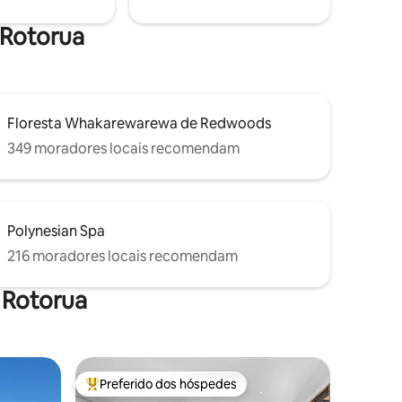
entanto, não há instalações completas
e Rotorua
de cozinha.
Floresta Whakarewarewa de Redwoods
349 moradores locais recomendam
Polynesian Spa
216 moradores locais recomendam
 Rotorua
Preferido dos hóspedes
os hóspedes
Entre os melhores preferidos dos hóspedes