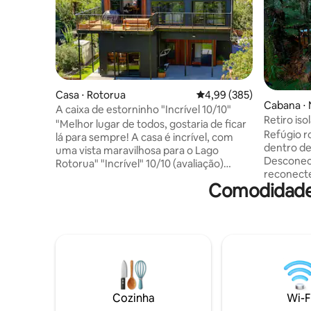
Casa ⋅ Rotorua
4,99 de uma avaliação m
4,99 (385)
Cabana ⋅ 
A caixa de estorninho "Incrível 10/10"
Retiro iso
"Melhor lugar de todos, gostaria de ficar
Rotorua
Refúgio romântico,
lá para sempre! A casa é incrível, com
dentro de
uma vista maravilhosa para o Lago
Desconec
Rotorua" "Incrível" 10/10 (avaliação)
reconect
ELEVADOR, ADEQUADO PARA CADEIRA
Comodidades
microcasa
DE RODAS, 2 banheiros, 3 banheiros Sala
as samam
de estar em plano aberto, cozinha, sala
em mente
de jantar 4 b/quartos = 1 cama king size, 2
vizinhos próximos
camas queen, 4 camas móveis dobráveis
estrada, 
Ótimo deck, churrasco Lago, vista para o
natureza 
jardim Wi-Fi ilimitado Perto do lago
contempla
Festas ou encontros não são permitidos
mergulha n
Roupa de cama fornecida NENHUM
via lácte
restaurante a uma curta distância a pé
Cozinha
Wi-F
brilhantes. 15 minutos de carro da
Berço/cama de grades e cadeira alta Sem