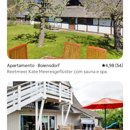
Apartamento ⋅ Boiensdorf
4,98 de uma a
4,98 (54)
Reetmeer Kate Meeresgeflüster com sauna e spa