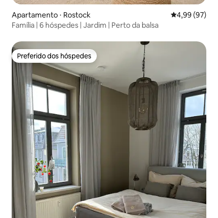
Apartamento ⋅ Rostock
4,99 de uma a
4,99 (97)
Família | 6 hóspedes | Jardim | Perto da balsa
Preferido dos hóspedes
Preferido dos hóspedes