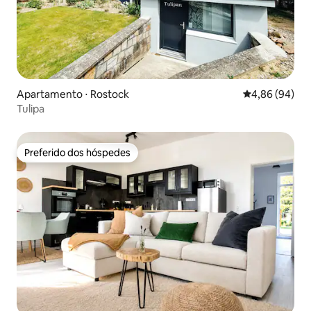
Apartamento ⋅ Rostock
4,86 de uma av
4,86 (94)
Tulipa
Preferido dos hóspedes
Preferido dos hóspedes