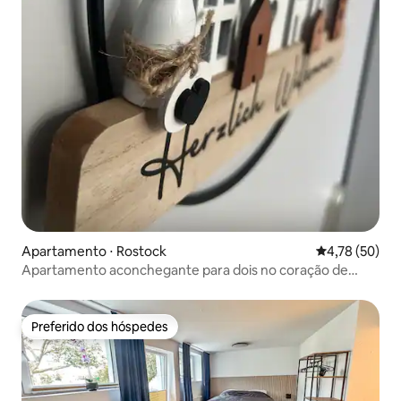
Apartamento ⋅ Rostock
4,78 de uma a
4,78 (50)
Apartamento aconchegante para dois no coração de
Rostock
Preferido dos hóspedes
Preferido dos hóspedes