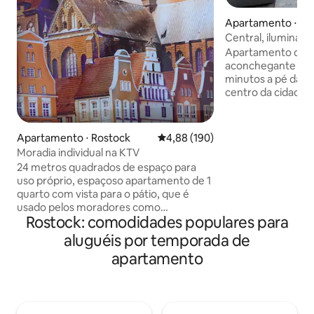
Apartamento ⋅ Ro
Central, iluminado
Apartamento de fé
aconchegante no 
minutos a pé da e
centro da cidade, 
Apartamento de d
de 48 metros quad
com sofá grande 
Apartamento ⋅ Rostock
4,88 de uma avaliação média de 
4,88 (190)
um adulto ou duas 
Moradia individual na KTV
cozinha aberta to
24 metros quadrados de espaço para
forno, geladeira, 
uso próprio, espaçoso apartamento de 1
lavar louça ... e 
quarto com vista para o pátio, que é
não Quarto com ca
usado pelos moradores como
200 e cômoda para
Rostock: comodidades populares para
estacionamento A sala de estar dispõe
grande corredor (
de: Sofá-cama extensível para 1,80m
aluguéis por temporada de
roupa/espelho) e
Mesa de sala de estar Escrivaninha com
banheira
apartamento
cadeira giratória Duas cômodas Estante
Em um nicho há espaço adicional
disponível Pequena cozinha com
geladeira e louça disponível Banheiro
completo com vaso sanitário e chuveiro,