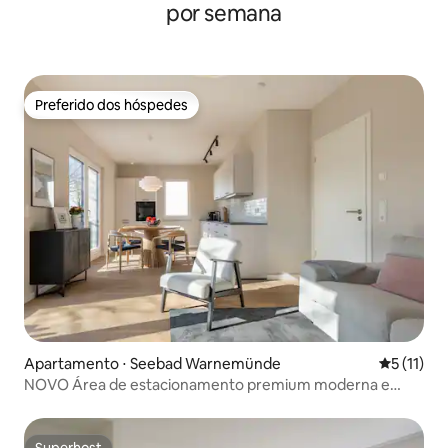
por semana
Preferido dos hóspedes
Preferido dos hóspedes
Apartamento ⋅ Seebad Warnemünde
5 de uma a
5 (11)
NOVO Área de estacionamento premium moderna e
fresca com oito pontos de energia
Superhost