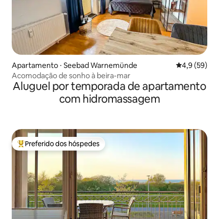
Apartamento ⋅ Seebad Warnemünde
4,9 de uma a
4,9 (59)
Acomodação de sonho à beira-mar
Aluguel por temporada de apartamento
com hidromassagem
Preferido dos hóspedes
Entre os melhores preferidos dos hóspedes