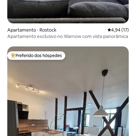
Apartamento ⋅ Rostock
4,94 de uma a
4,94 (17)
Apartamento exclusivo no Warnow com vista panorâmica
Preferido dos hóspedes
Entre os melhores preferidos dos hóspedes