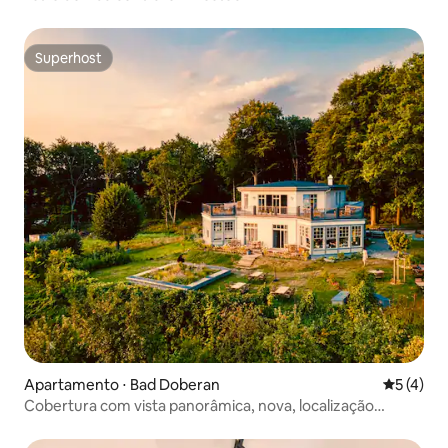
Superhost
Superhost
Apartamento ⋅ Bad Doberan
5 de uma 
5 (4)
Cobertura com vista panorâmica, nova, localização
privilegiada, terraço no telhado