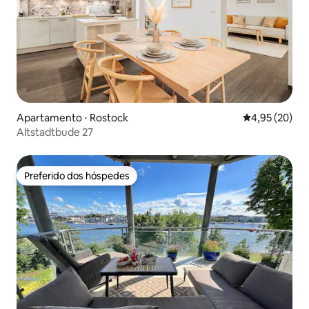
Apartamento ⋅ Rostock
4,95 de uma a
4,95 (20)
Altstadtbude 27
Preferido dos hóspedes
Preferido dos hóspedes