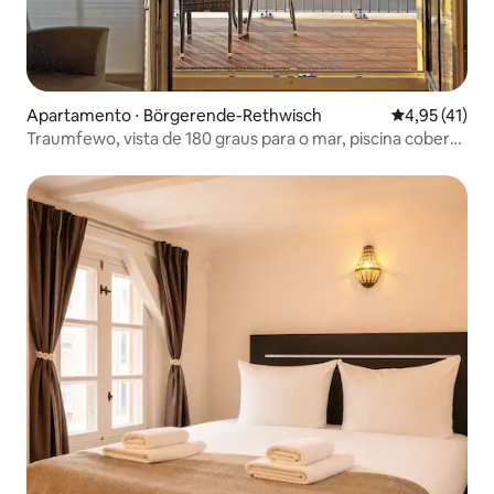
Apartamento ⋅ Börgerende-Rethwisch
4,95 de uma a
4,95 (41)
Traumfewo, vista de 180 graus para o mar, piscina coberta
e sauna