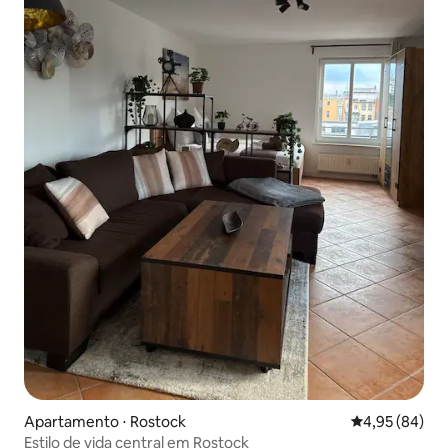
Apartamento ⋅ Rostock
4,95 de uma a
4,95 (84)
Estilo de vida central em Rostock