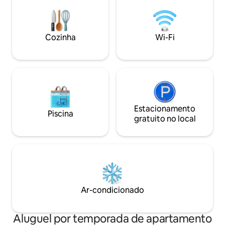
bem como um aquecedor de parede O
apartamento foi recentemente
reformado e modernizado. Nas
Cozinha
Wi-Fi
proximidades há inúmeras lojas,
transportes públicos estão acessíveis a
pé em 2-5 minutos. O centro da cidade
fica a 15 minutos a pé. Perto está a
Universidade de Rostock. A KTV
(Kröpeliner Tor Vorstadt) é conhecida
por seus muitos cafés e bares.
Estacionamento
Piscina
gratuito no local
Ar-condicionado
Aluguel por temporada de apartamento