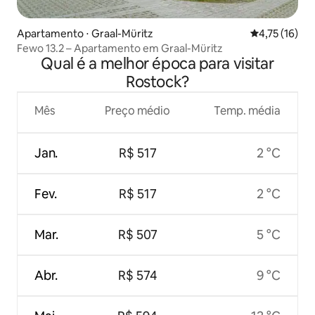
Apartamento ⋅ Graal-Müritz
4,75 de uma a
4,75 (16)
Fewo 13.2 – Apartamento em Graal-Müritz
Qual é a melhor época para visitar
Rostock?
Mês
Preço médio
Temp. média
Jan.
R$ 517
2 °C
Fev.
R$ 517
2 °C
Mar.
R$ 507
5 °C
Abr.
R$ 574
9 °C