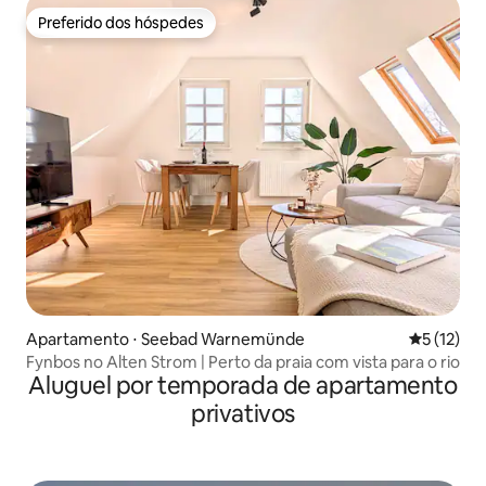
Preferido dos hóspedes
Preferido dos hóspedes
Apartamento ⋅ Seebad Warnemünde
5 de uma a
5 (12)
Fynbos no Alten Strom | Perto da praia com vista para o rio
Aluguel por temporada de apartamento
privativos