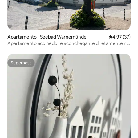
Apartamento ⋅ Seebad Warnemünde
4,97 de uma a
4,97 (37)
Apartamento acolhedor e aconchegante diretamente no
Mar Báltico
Superhost
Superhost