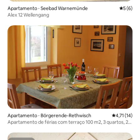
Apartamento ⋅ Seebad Warnemünde
5 de uma 
5 (6)
Alex 12 Wellengang
Apartamento ⋅ Börgerende-Rethwisch
4,71 de uma a
4,71 (14)
Apartamento de férias com terraço 100 m2, 3 quartos, 2
banheiros