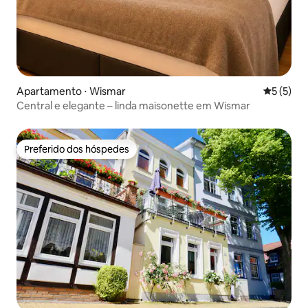
Apartamento ⋅ Wismar
5 de uma 
5 (5)
Central e elegante – linda maisonette em Wismar
Preferido dos hóspedes
Preferido dos hóspedes