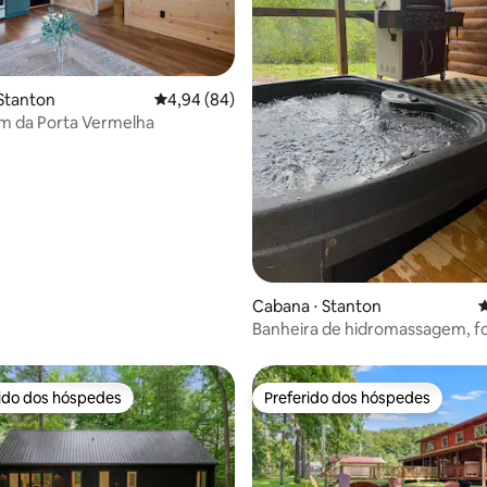
média de 5, 96 avaliações
Stanton
4,94 de uma avaliação média de 5, 84 avalia
4,94 (84)
m da Porta Vermelha
Cabana ⋅ Stanton
4
Banheira de hidromassagem, fo
Wi-Fi rápido e muito perto de 
rido dos hóspedes
Preferido dos hóspedes
 melhores preferidos dos hóspedes
Preferido dos hóspedes