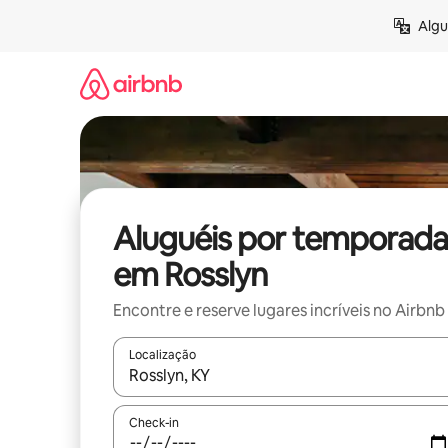
Pular
Algu
para
o
conteúdo
Aluguéis por temporada
em Rosslyn
Encontre e reserve lugares incríveis no Airbnb
Localização
Quando os resultados estiverem disponíveis, expl
Check-in