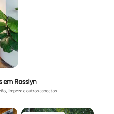
s em Rosslyn
o, limpeza e outros aspectos.
Casa ⋅ S