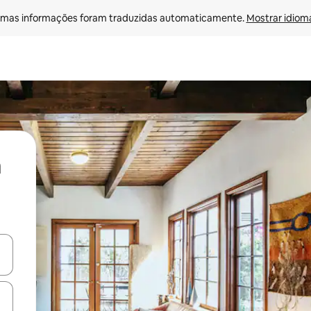
mas informações foram traduzidas automaticamente. 
Mostrar idioma
ore-os usando as seta para cima e para baixo do teclado ou tocando e