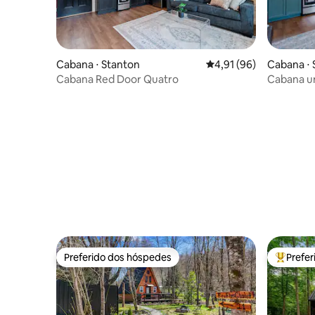
Cabana ⋅ Stanton
4,91 de uma avaliação 
4,91 (96)
Cabana ⋅ 
Cabana Red Door Quatro
Cabana u
Preferido dos hóspedes
Prefe
Preferido dos hóspedes
Entre os