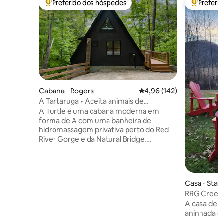
Preferido dos hóspedes
Prefe
Entre os melhores preferidos dos hóspedes
Entre os
Cabana ⋅ Rogers
4,96 de uma avaliação m
4,96 (142)
A Tartaruga • Aceita animais de
estimação • Banheira de hidromassagem
A Turtle é uma cabana moderna em
• Romântico
forma de A com uma banheira de
hidromassagem privativa perto do Red
River Gorge e da Natural Bridge.
Decorado com arte folclórica original de
artistas do Condado de Wolfe, oferece
vista para a floresta, TV ao ar livre, Wi-Fi
rápido e conforto aconchegante.
Casa ⋅ St
Pacífico, adequado para animais de
RRG Cree
estimação e perto de trilhas de
Banheira 
A casa de
caminhada, escalada e cênicas, este
banheiro
aninhada 
refúgio isolado, mas conveniente, é