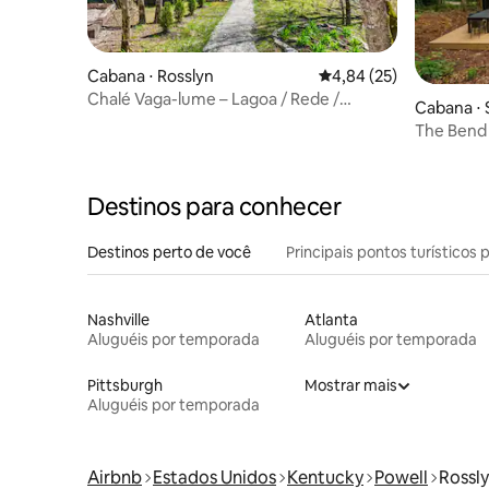
Cabana ⋅ Rosslyn
4,84 de uma avaliação 
4,84 (25)
Chalé Vaga-lume – Lagoa / Rede /
Cabana ⋅ 
Fogueira / Lareira
The Bend
Destinos para conhecer
Destinos perto de você
Principais pontos turísticos 
Nashville
Atlanta
Aluguéis por temporada
Aluguéis por temporada
Pittsburgh
Mostrar mais
Aluguéis por temporada
Airbnb
Estados Unidos
Kentucky
Powell
Rossl