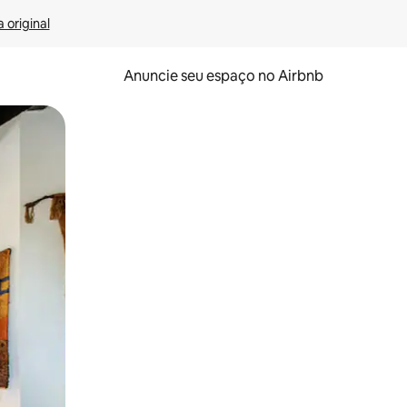
 original
Anuncie seu espaço no Airbnb
 deslizando o dedo na tela.