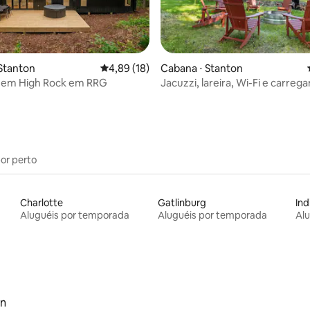
média de 5, 25 avaliações
Stanton
4,89 de uma avaliação média de 5, 18 avalia
4,89 (18)
Cabana ⋅ Stanton
 em High Rock em RRG
Jacuzzi, lareira, Wi-Fi e carre
veículos elétricos — Biggie Cab
por perto
Charlotte
Gatlinburg
Ind
Aluguéis por temporada
Aluguéis por temporada
Al
yn