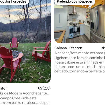
rido dos hóspedes
Preferido dos hóspedes
 melhores preferidos dos hóspedes
Preferido dos hóspedes
édia de 5, 142 avaliações
Cabana ⋅ Stanton
4
A cabana/totalmente cercada 
animais de estimação/24 km a
Ligeiramente fora do caminho 
nossa cabine está aninhada em 
de terra com um quintal total
cercado, tornando-a perfeita p
as suas cabines. Comece o dia
na varanda da frente em nossa
de balanço. Depois de um longo
anton
5 de uma avaliação média de 5, 233 avalia
5 (233)
trilhas de caminhada, relaxe e
kside Modern Aconchegante
banheira de hidromassagem ou
de hidromassagem 3 quartos*2
perto da fogueira na frente. E
 campo Creekside está
s
cerca de 15 milhas de Red River
em um bairro rural cercado por