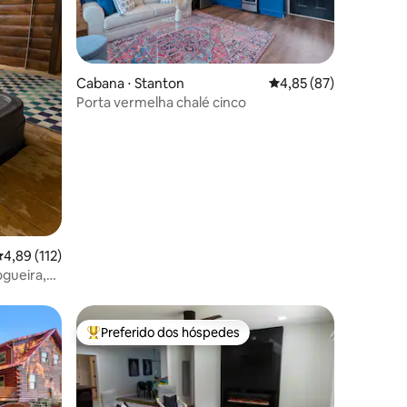
ções
Cabana ⋅ Stanton
4,85 de uma avaliação
4,85 (87)
Porta vermelha chalé cinco
,89 de uma avaliação média de 5, 112 avaliações
4,89 (112)
gueira,
RRG!
Preferido dos hóspedes
Entre os melhores preferidos dos hóspedes