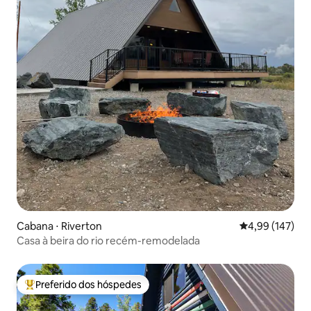
Cabana ⋅ Riverton
4,99 de uma av
4,99 (147)
Casa à beira do rio recém-remodelada
Preferido dos hóspedes
Entre os melhores preferidos dos hóspedes