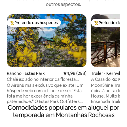
outros aspectos.
Preferido dos hóspedes
Preferido dos 
Entre os melhores preferidos dos hóspedes
Entre os melhore
Rancho ⋅ Estes Park
4,98 de uma avaliação média de 5
4,98 (298)
Trailer ⋅ Kernville
Chalé isolado no interior da floresta
A Casa do Rio Ker
nacional
Waterfront
O AirBnB mais exclusivo que existe! Um
MoonShine Trailer
hóspede veio com o filho e disse: "Esta
épica à beira do ri
foi a melhor experiência da minha
House. Muito legal
paternidade." O Estes Park Outfitters
Ensenada Trailer
Comodidades populares em aluguel por
Lodge, que aceita cães, é uma cabana
restaurado e atual
de montanha fora da rede (máximo de 4
sempre em um belo
temporada em Montanhas Rochosas
pessoas) em 20 acres na Floresta
ao sul de Big Dadd
Nacional. Caminhe, ande de bicicleta de
marítima privativa