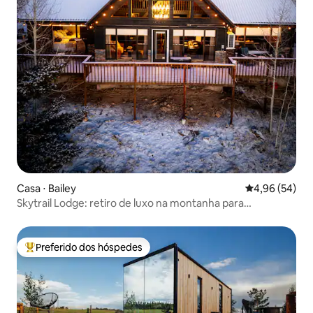
Casa ⋅ Bailey
4,96 de uma a
4,96 (54)
Skytrail Lodge: retiro de luxo na montanha para
observadores de estrelas
Preferido dos hóspedes
Entre os melhores preferidos dos hóspedes