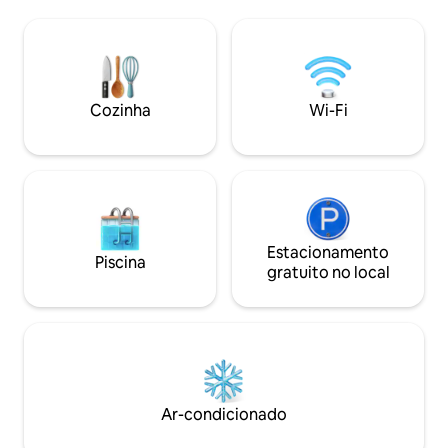
montanha, sapato de neve, esqui XC e
banheira de hidr
traga cavalos para explorar quilômetros
pátios, churrasquei
intermináveis de trilhas e vistas incríveis.
chuveiro ao ar livr
Os hóspedes de inverno recebem uma
vintage mais lega
queda de gato de neve gratuita; 4WD
size, sofá-cama in
obrigatório no verão. Leia o anúncio e
interno, ar-condic
Cozinha
Wi-Fi
faça perguntas! Quilômetros da
aquecimento, gela
civilização. Os animais são os únicos
ferramentas de co
vizinhos!
relaxante sem fim
Estacionamento
Piscina
gratuito no local
Ar-condicionado