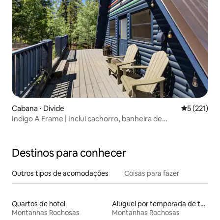
Cabana ⋅ Divide
5 de uma av
5 (221)
Indigo A Frame | Inclui cachorro, banheira de
hidromassagem, isolado
Destinos para conhecer
Outros tipos de acomodações
Coisas para fazer
Quartos de hotel
Aluguel por temporada de tendas tipi
Montanhas Rochosas
Montanhas Rochosas