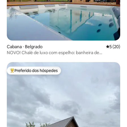
Cabana ⋅ Belgrado
5 de uma a
5 (20)
NOVO! Chalé de luxo com espelho: banheira de
hidromassagem, sauna e vistas!
Preferido dos hóspedes
Entre os melhores preferidos dos hóspedes