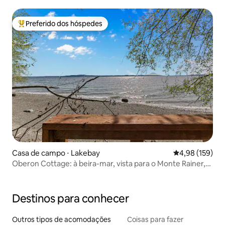
cachoeira
Preferido dos hóspedes
Entre os melhores preferidos dos hóspedes
Casa de campo ⋅ Lakebay
4,98 de uma av
4,98 (159)
Oberon Cottage: à beira-mar, vista para o Monte Rainer,
privacidade
Destinos para conhecer
Outros tipos de acomodações
Coisas para fazer