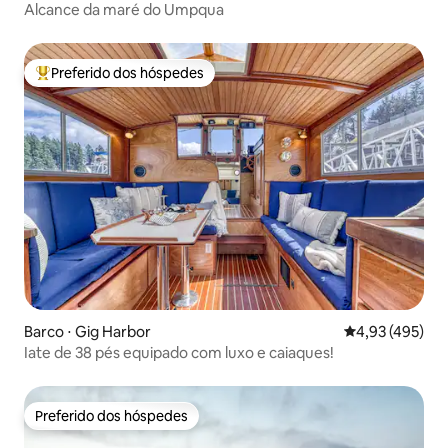
Alcance da maré do Umpqua
Preferido dos hóspedes
Entre os melhores preferidos dos hóspedes
Barco ⋅ Gig Harbor
4,93 de uma av
4,93 (495)
Iate de 38 pés equipado com luxo e caiaques!
Preferido dos hóspedes
Preferido dos hóspedes