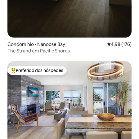
Condomínio ⋅ Nanoose Bay
4,98 de uma av
4,98 (176)
The Strand em Pacific Shores
Preferido dos hóspedes
Entre os melhores preferidos dos hóspedes