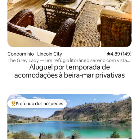
Condomínio ⋅ Lincoln City
4,89 de uma av
4,89 (149)
The Grey Lady — um refúgio litorâneo sereno com vista
Aluguel por temporada de
para o mar
acomodações à beira-mar privativas
Preferido dos hóspedes
Entre os melhores preferidos dos hóspedes