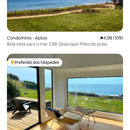
Condomínio ⋅ Aptos
4,98 de uma av
4,98 (109)
Bela vista para o mar 2 BR-Seascape-Miles de praia
Preferido dos hóspedes
Entre os melhores preferidos dos hóspedes