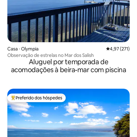
Casa ⋅ Olympia
4,97 de uma av
4,97 (271)
Observação de estrelas no Mar dos Salish
Aluguel por temporada de
acomodações à beira-mar com piscina
Preferido dos hóspedes
Entre os melhores preferidos dos hóspedes