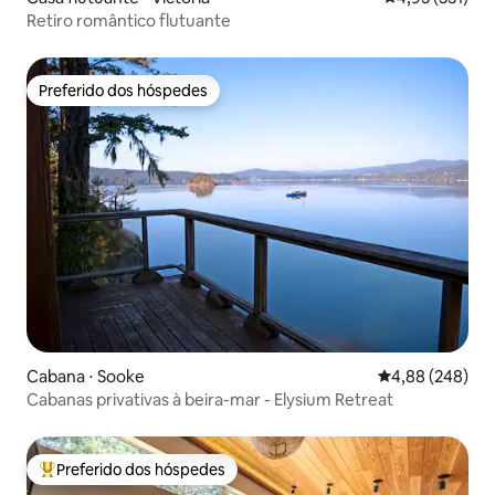
Retiro romântico flutuante
Preferido dos hóspedes
Preferido dos hóspedes
Cabana ⋅ Sooke
4,88 de uma ava
4,88 (248)
Cabanas privativas à beira-mar - Elysium Retreat
Preferido dos hóspedes
Entre os melhores preferidos dos hóspedes