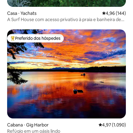
Casa ⋅ Yachats
4,96 de uma av
4,96 (144)
A Surf House com acesso privativo à praia e banheira de
hidromassagem!
Preferido dos hóspedes
Entre os melhores preferidos dos hóspedes
Cabana ⋅ Gig Harbor
4,97 de uma aval
4,97 (1.090)
Refúgio em um oásis lindo