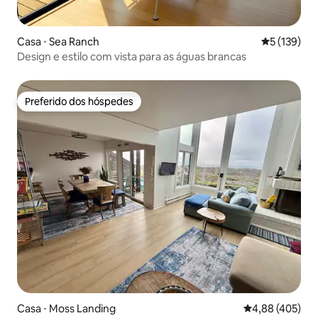
Casa ⋅ Sea Ranch
5 de uma av
5 (139)
Design e estilo com vista para as águas brancas
Preferido dos hóspedes
Preferido dos hóspedes
Casa ⋅ Moss Landing
4,88 de uma av
4,88 (405)