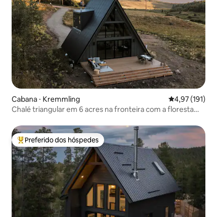
Cabana ⋅ Kremmling
4,97 de uma av
4,97 (191)
Chalé triangular em 6 acres na fronteira com a floresta
nacional
Preferido dos hóspedes
Entre os melhores preferidos dos hóspedes