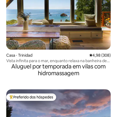
Casa ⋅ Trinidad
4,98 de uma ava
4,98 (308)
Vista infinita para o mar, enquanto relaxa na banheira de
Aluguel por temporada em vilas com
hidromassagem!
hidromassagem
Preferido dos hóspedes
Entre os melhores preferidos dos hóspedes