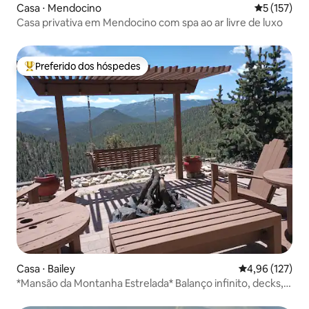
Casa ⋅ Mendocino
5 de uma av
5 (157)
Casa privativa em Mendocino com spa ao ar livre de luxo
Preferido dos hóspedes
Entre os melhores preferidos dos hóspedes
Casa ⋅ Bailey
4,96 de uma av
4,96 (127)
*Mansão da Montanha Estrelada* Balanço infinito, decks,
spa