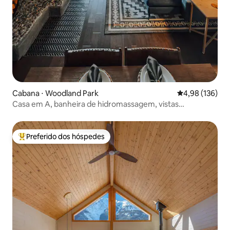
Cabana ⋅ Woodland Park
4,98 de uma av
4,98 (136)
Casa em A, banheira de hidromassagem, vistas
panorâmicas, lareira externa, cães SIM
Preferido dos hóspedes
Entre os melhores preferidos dos hóspedes