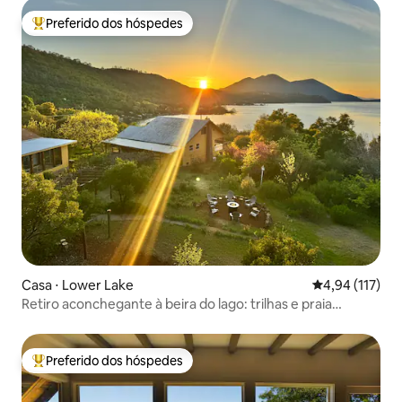
Preferido dos hóspedes
Entre os melhores preferidos dos hóspedes
Casa ⋅ Lower Lake
4,94 de uma av
4,94 (117)
Retiro aconchegante à beira do lago: trilhas e praia
privativas
Preferido dos hóspedes
Entre os melhores preferidos dos hóspedes