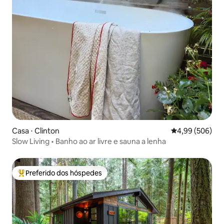
Casa ⋅ Clinton
4,99 de uma ava
4,99 (506)
Slow Living • Banho ao ar livre e sauna a lenha
Preferido dos hóspedes
Entre os melhores preferidos dos hóspedes