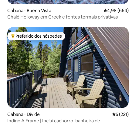
Cabana ⋅ Buena Vista
4,98 de uma ava
4,98 (664)
Chalé Holloway em Creek e fontes termais privativas
Preferido dos hóspedes
Entre os melhores preferidos dos hóspedes
Cabana ⋅ Divide
5 de uma av
5 (221)
Indigo A Frame | Inclui cachorro, banheira de
hidromassagem, isolado