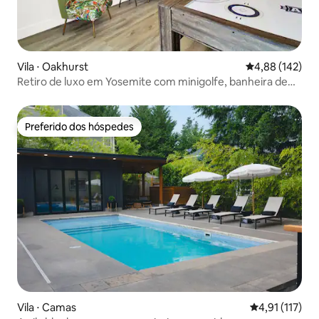
Vila ⋅ Oakhurst
4,88 de uma av
4,88 (142)
Retiro de luxo em Yosemite com minigolfe, banheira de
hidromassagem e fliperama
Preferido dos hóspedes
Preferido dos hóspedes
Vila ⋅ Camas
4,91 de uma av
4,91 (117)