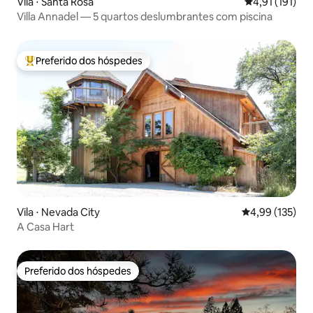
Vila ⋅ Santa Rosa
4,91 de uma av
4,91 (191)
Villa Annadel — 5 quartos deslumbrantes com piscina
Preferido dos hóspedes
Entre os melhores preferidos dos hóspedes
Vila ⋅ Nevada City
4,99 de uma av
4,99 (135)
A Casa Hart
Preferido dos hóspedes
Preferido dos hóspedes