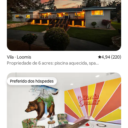
Vila ⋅ Loomis
4,94 de uma ava
4,94 (220)
Propriedade de 6 acres: piscina aquecida, spa
@the_wells_house_
Preferido dos hóspedes
Preferido dos hóspedes