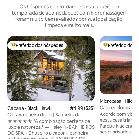
Os hóspedes concordam: estes aluguéis por
temporada de acomodações com hidromassagem
foram muito bem avaliados por sua localização,
limpeza e muito mais.
Preferido dos hóspedes
Preferido dos 
Entre os melhores preferidos dos hóspedes
Entre os melhore
Microcasa ⋅ Hildal
Casa ecológica co
Cabana ⋅ Black Hawk
4,99 de uma avaliação média de 
4,99 (525)
observação de Zi
Acorde com vistas
Cabana à beira do rio | Banheira de
nesta casa triangu
hidromassagem, fogueira, chuveiro a
★★★★★ "A combinação perfeita de
Parque Nacional de Zion! Si
vapor
luxo e natureza." — Haley 💦 BANHEIROS
acres privados qu
DO SPA – Chuveiro a vapor + banheira
as terras do câni
de hidromassagem 🌿 BANHEIRA DE