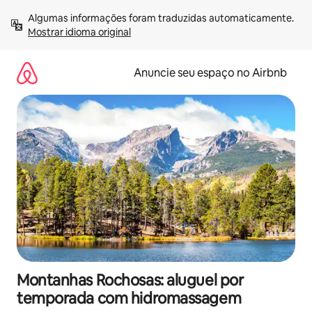
Pular
Algumas informações foram traduzidas automaticamente. 
para
Mostrar idioma original
o
conteúdo
Anuncie seu espaço no Airbnb
Montanhas Rochosas: aluguel por
temporada com hidromassagem