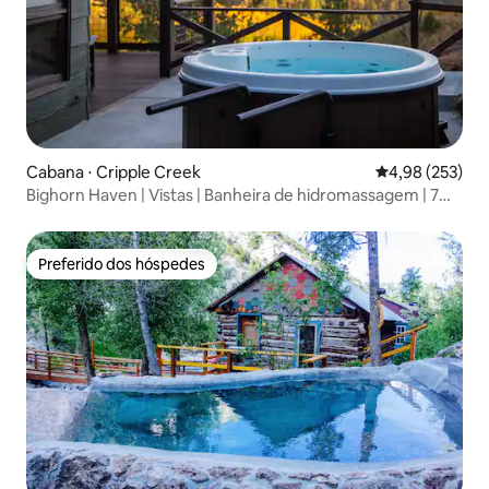
Cabana ⋅ Cripple Creek
4,98 de uma av
4,98 (253)
Bighorn Haven | Vistas | Banheira de hidromassagem | 7
acres
Preferido dos hóspedes
Preferido dos hóspedes