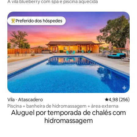
A vila blueberry com spa e piscina aquecida
Preferido dos hóspedes
Entre os melhores preferidos dos hóspedes
Vila ⋅ Atascadero
4,98 de uma ava
4,98 (256)
Piscina + banheira de hidromassagem + área externa
Aluguel por temporada de chalés com
hidromassagem