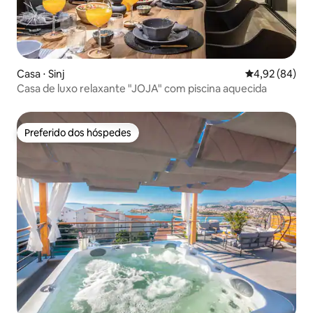
Casa ⋅ Sinj
4,92 de uma a
4,92 (84)
Casa de luxo relaxante "JOJA" com piscina aquecida
Preferido dos hóspedes
Preferido dos hóspedes