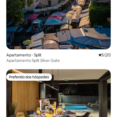
Apartamento ⋅ Split
5 de uma a
5 (21)
Apartamento Split Silver Gate
Preferido dos hóspedes
Preferido dos hóspedes