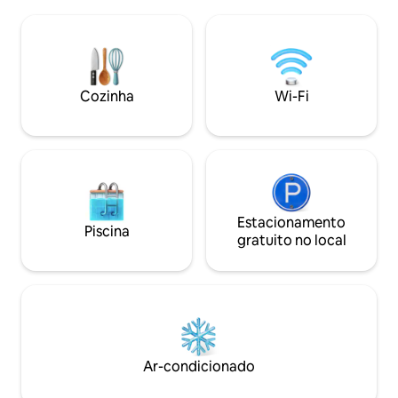
esta! Tem dois andares. Piso térreo com
Nossa acomodação
um grande terraço e piso superior com
ideal para família
cozinha, 2 quartos, sala de estar e um
que estão interes
segundo banheiro. Um banheiro fica no
cidade e um serv
térreo. É perfeito para 4 pessoas, mas
toda a sua estadia
podemos acomodar 5.
Cozinha
Wi-Fi
Estacionamento
Piscina
gratuito no local
Ar-condicionado