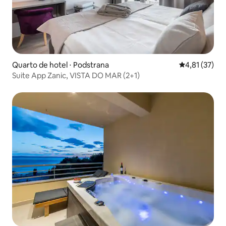
Quarto de hotel ⋅ Podstrana
4,81 de uma a
4,81 (37)
Suite App Zanic, VISTA DO MAR (2+1)