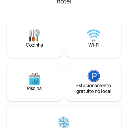
hotel
totalmente equipada com
jacuzzi. Pode aco
eletrodomésticos, geladeira com
em 3 quartos esp
freezer, máquina de lavar louça,
privativos! Algumas das principais
aparelho elétrico para espremer citrinos,
comodidades são: -
bandeja de assar para sanduíches e
cozinha equipada -
chaleira. Terraço extremamente
Restaurante no tér
espaçoso, mobiliário moderno e grades
estacionamento pr
de vidro, a vista panorâmica mais
privativa - elevado
Cozinha
Wi-Fi
deslumbrante.
Estacionamento
Piscina
gratuito no local