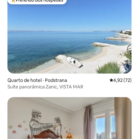
Preferido dos hóspedes
Entre os melhores preferidos dos hóspedes
Quarto de hotel ⋅ Podstrana
4,92 de uma a
4,92 (72)
Suíte panorâmica Zanic, VISTA MAR