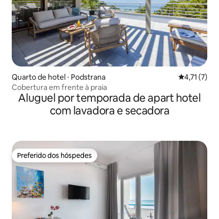
Quarto de hotel ⋅ Podstrana
4,71 de uma 
4,71 (7)
Cobertura em frente à praia
Aluguel por temporada de apart hotel
com lavadora e secadora
Preferido dos hóspedes
Preferido dos hóspedes