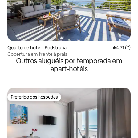
Quarto de hotel ⋅ Podstrana
4,71 de uma 
4,71 (7)
Cobertura em frente à praia
Outros aluguéis por temporada em
apart-hotéis
Preferido dos hóspedes
Preferido dos hóspedes