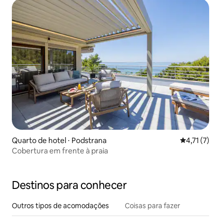
Quarto de hotel ⋅ Podstrana
4,71 de uma 
4,71 (7)
Cobertura em frente à praia
Destinos para conhecer
Outros tipos de acomodações
Coisas para fazer