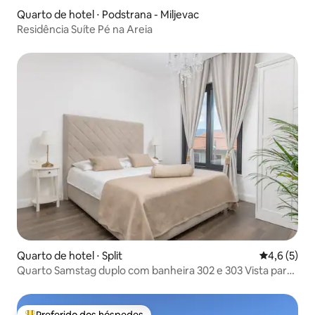
Quarto de hotel ⋅ Podstrana - Miljevac
Residência Suíte Pé na Areia
Quarto de hotel ⋅ Split
4,6 de uma 
4,6 (5)
Quarto Samstag duplo com banheira 302 e 303 Vista para
o mar