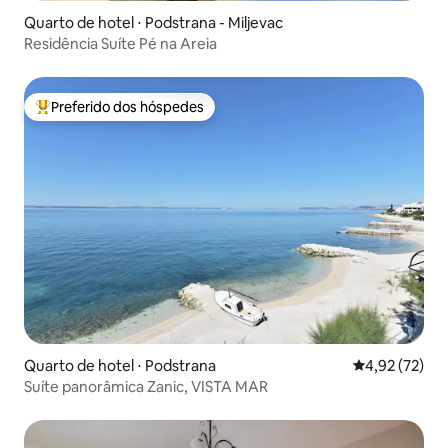
Quarto de hotel ⋅ Podstrana - Miljevac
Residência Suíte Pé na Areia
Preferido dos hóspedes
Entre os melhores preferidos dos hóspedes
Quarto de hotel ⋅ Podstrana
4,92 de uma a
4,92 (72)
Suíte panorâmica Zanic, VISTA MAR