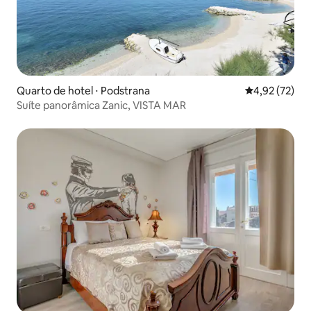
Quarto de hotel ⋅ Podstrana
4,92 de uma a
4,92 (72)
Suíte panorâmica Zanic, VISTA MAR