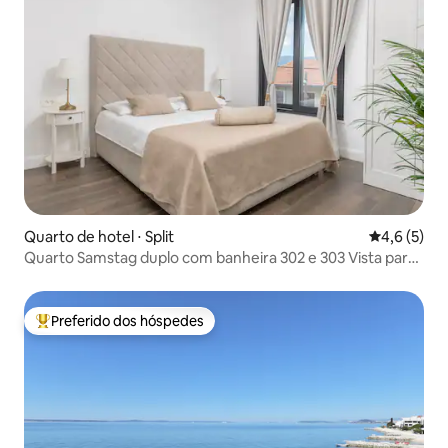
Quarto de hotel ⋅ Split
4,6 de uma 
4,6 (5)
Quarto Samstag duplo com banheira 302 e 303 Vista para
o mar
Preferido dos hóspedes
Entre os melhores preferidos dos hóspedes