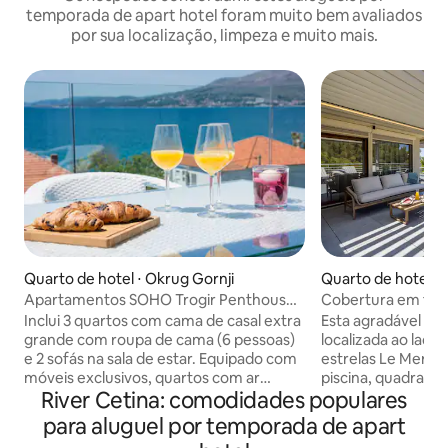
temporada de apart hotel foram muito bem avaliados
por sua localização, limpeza e muito mais.
Quarto de hotel ⋅ Okrug Gornji
Quarto de hotel ⋅
Apartamentos SOHO Trogir Penthouse
Cobertura em fren
Apartamento apt. 7
Inclui 3 quartos com cama de casal extra
Esta agradável co
grande com roupa de cama (6 pessoas)
localizada ao lado 
e 2 sofás na sala de estar. Equipado com
estrelas Le Meridi
móveis exclusivos, quartos com ar
piscina, quadra de
River Cetina: comodidades populares
condicionado, TVs de tela plana em
um grande terraç
todos os quartos com programas
desfrutar de uma 
para aluguel por temporada de apart
nacionais e internacionais. Cozinha
o mar ou simplesm