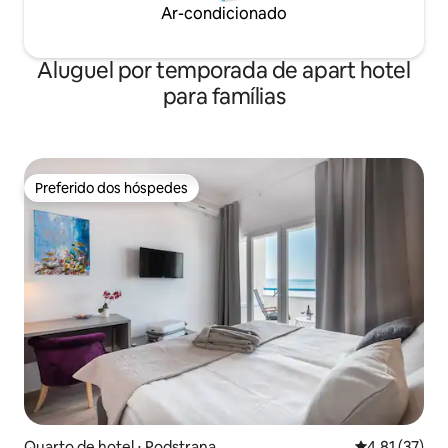
Ar-condicionado
Aluguel por temporada de apart hotel
para famílias
Preferido dos hóspedes
Preferido dos hóspedes
Quarto de hotel ⋅ Podstrana
4,81 de uma a
4,81 (37)