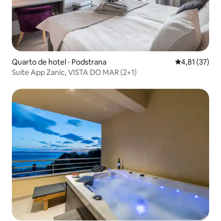
Quarto de hotel ⋅ Podstrana
4,81 de uma a
4,81 (37)
Suite App Zanic, VISTA DO MAR (2+1)