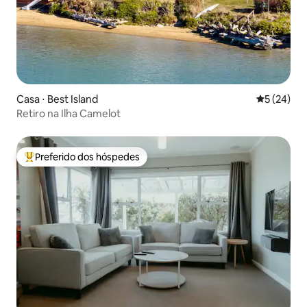
Casa ⋅ Best Island
5 de uma a
5 (24)
Retiro na Ilha Camelot
Preferido dos hóspedes
Entre os melhores preferidos dos hóspedes