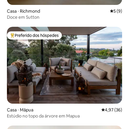
Casa ⋅ Richmond
5 de uma 
5 (9)
Doce em Sutton
Preferido dos hóspedes
Entre os melhores preferidos dos hóspedes
Casa ⋅ Māpua
4,97 de uma a
4,97 (36)
Estúdio no topo da árvore em Mapua