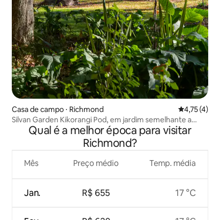
Casa de campo ⋅ Richmond
4,75 de uma 
4,75 (4)
Silvan Garden Kikorangi Pod, em jardim semelhante a
Qual é a melhor época para visitar
parque.
Richmond?
Mês
Preço médio
Temp. média
Jan.
R$ 655
17 °C