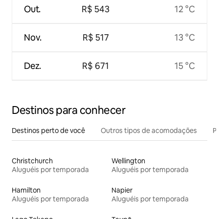
Out.
R$ 543
12 °C
Nov.
R$ 517
13 °C
Dez.
R$ 671
15 °C
Destinos para conhecer
Destinos perto de você
Outros tipos de acomodações
Pr
Christchurch
Wellington
Aluguéis por temporada
Aluguéis por temporada
Hamilton
Napier
Aluguéis por temporada
Aluguéis por temporada