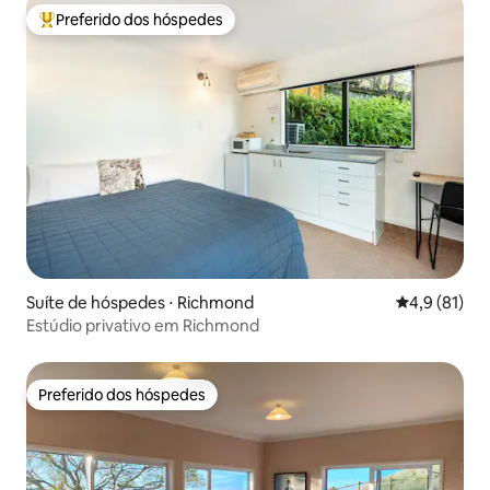
Preferido dos hóspedes
Entre os melhores preferidos dos hóspedes
Suíte de hóspedes ⋅ Richmond
4,9 de uma a
4,9 (81)
Estúdio privativo em Richmond
Preferido dos hóspedes
Preferido dos hóspedes