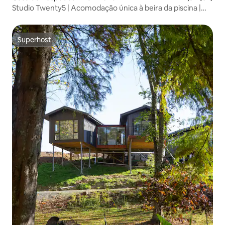
Studio Twenty5 | Acomodação única à beira da piscina |
Richmond
Superhost
Superhost