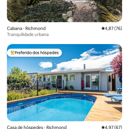
Cabana ⋅ Richmond
4,87 de uma a
4,87 (76)
Tranquilidade urbana
Preferido dos hóspedes
Entre os melhores preferidos dos hóspedes
Casa de hóspedes ⋅ Richmond
4,97 de uma a
4,97 (67)