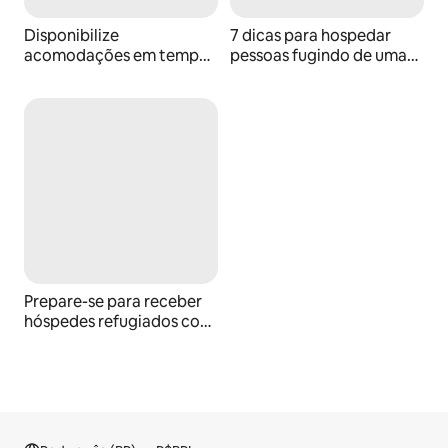
Disponibilize
7 dicas para hospedar
acomodações em tempos
pessoas fugindo de uma
de crise com o Airbnb.org
situação de emergência
Prepare-se para receber
hóspedes refugiados com
o Airbnb.org