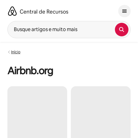
Pular
para
Central de Recursos
o
conteúdo
Busque artigos e muito mais
Início
Airbnb.org