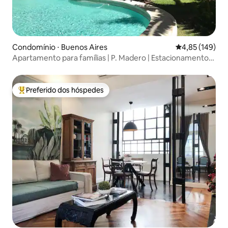
Condomínio ⋅ Buenos Aires
4,85 de uma av
4,85 (149)
Apartamento para famílias | P. Madero | Estacionamento
24x7 Piscina
Preferido dos hóspedes
Entre os melhores preferidos dos hóspedes