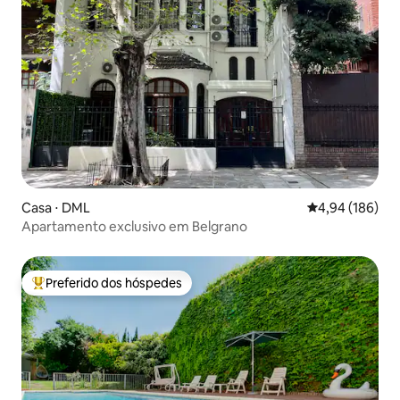
Casa ⋅ DML
4,94 de uma av
4,94 (186)
Apartamento exclusivo em Belgrano
Preferido dos hóspedes
Entre os melhores preferidos dos hóspedes