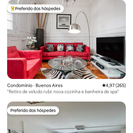
Preferido dos hóspedes
Entre os melhores preferidos dos hóspedes
Condomínio ⋅ Buenos Aires
4,97 de uma av
4,97 (265)
"Retiro de veludo rubi: nova cozinha e banheira de spa"
Preferido dos hóspedes
Preferido dos hóspedes