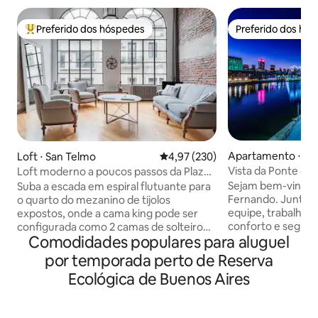
Preferido dos hóspedes
Preferido dos hó
Entre os melhores preferidos dos hóspedes
Preferido dos hó
Apartamento ⋅ Bu
Loft ⋅ San Telmo
4,97 de uma avaliação média de 
4,97 (230)
s
Vista da Ponte da 
Loft moderno a poucos passos da Plaza
Apartamento Fami
Dorrego
Sejam bem-vindos
Suba a escada em espiral flutuante para
Fernando. Junta
o quarto do mezanino de tijolos
equipe, trabalham
expostos, onde a cama king pode ser
conforto e segurança. 
configurada como 2 camas de solteiro
Comodidades populares para aluguel
apartamentos est
quando especificado. De manhã, os
equipados (roupas
tetos de altura dupla e as janelas
por temporada perto de Reserva
produtos de higien
arqueadas finas garantem um abraço
Ecológica de Buenos Aires
Temos locais priv
duradouro do sol, enquanto o
Recoleta, Puerto 
revestimento do banheiro em estilo
Obelisco. O check-in começa às 13h e o
Nova York é igualmente acolhedor. * Por