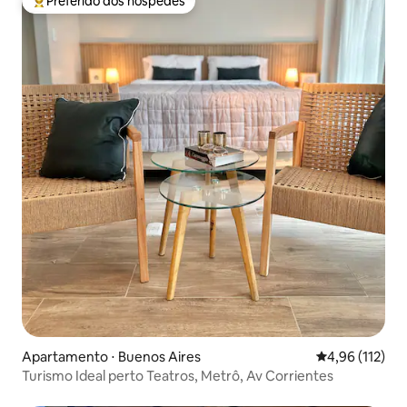
Preferido dos hóspedes
Entre os melhores preferidos dos hóspedes
Apartamento ⋅ Buenos Aires
4,96 de uma av
4,96 (112)
Turismo Ideal perto Teatros, Metrô, Av Corrientes