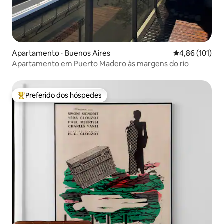
Apartamento ⋅ Buenos Aires
4,86 de uma av
4,86 (101)
Apartamento em Puerto Madero às margens do rio
Preferido dos hóspedes
Entre os melhores preferidos dos hóspedes