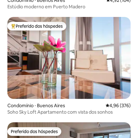
Condomínio ⋅ Buenos Aires
4,92 de uma av
4,92 (104)
Estúdio moderno em Puerto Madero
Preferido dos hóspedes
Entre os melhores preferidos dos hóspedes
Condomínio ⋅ Buenos Aires
4,96 de uma ava
4,96 (376)
Soho Sky Loft Apartamento com vista dos sonhos
Preferido dos hóspedes
Preferido dos hóspedes