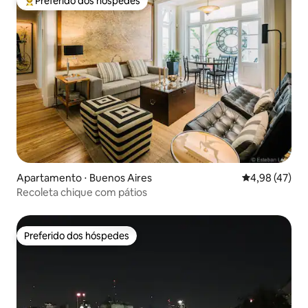
Preferido dos hóspedes
Entre os melhores preferidos dos hóspedes
Apartamento ⋅ Buenos Aires
4,98 de uma a
4,98 (47)
Recoleta chique com pátios
Preferido dos hóspedes
Preferido dos hóspedes