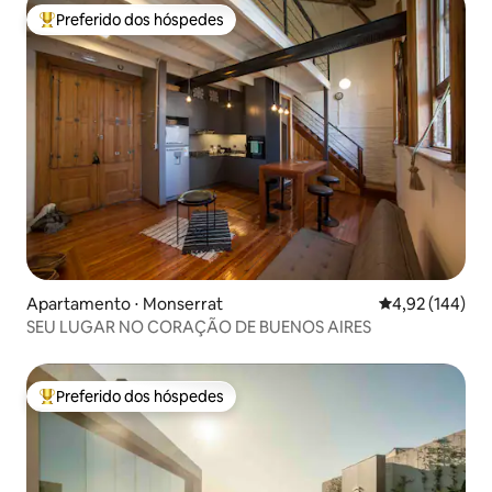
Preferido dos hóspedes
Entre os melhores preferidos dos hóspedes
Apartamento ⋅ Monserrat
4,92 de uma av
4,92 (144)
SEU LUGAR NO CORAÇÃO DE BUENOS AIRES
Preferido dos hóspedes
Entre os melhores preferidos dos hóspedes