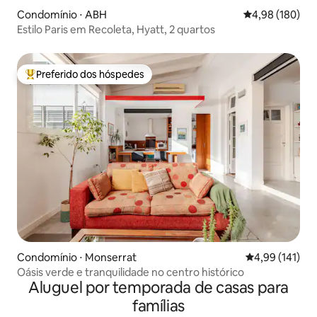
Condomínio ⋅ ABH
4,98 de uma av
4,98 (180)
Estilo Paris em Recoleta, Hyatt, 2 quartos
Preferido dos hóspedes
Entre os melhores preferidos dos hóspedes
Condomínio ⋅ Monserrat
4,99 de uma av
4,99 (141)
Oásis verde e tranquilidade no centro histórico
Aluguel por temporada de casas para
famílias