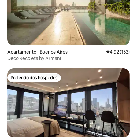
Apartamento ⋅ Buenos Aires
4,92 de uma av
4,92 (153)
Deco Recoleta by Armani
Preferido dos hóspedes
Preferido dos hóspedes