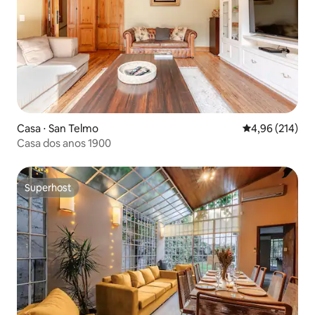
Casa ⋅ San Telmo
4,96 de uma av
4,96 (214)
Casa dos anos 1900
Superhost
Superhost