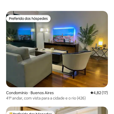
Preferido dos hóspedes
Preferido dos hóspedes
Condomínio ⋅ Buenos Aires
4,82 de uma a
4,82 (17)
41º andar, com vista para a cidade e o rio (426)