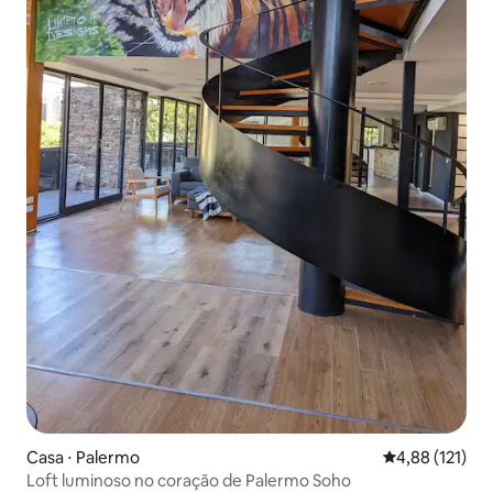
Casa ⋅ Palermo
4,88 de uma av
4,88 (121)
Loft luminoso no coração de Palermo Soho