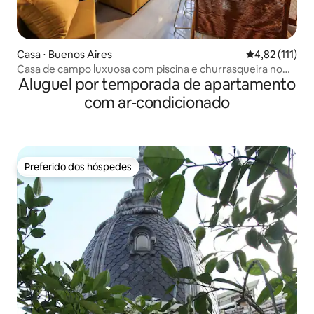
Casa ⋅ Buenos Aires
4,82 de uma av
4,82 (111)
Casa de campo luxuosa com piscina e churrasqueira no
Aluguel por temporada de apartamento
terraço
com ar-condicionado
Preferido dos hóspedes
Preferido dos hóspedes