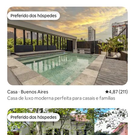
Preferido dos hóspedes
Preferido dos hóspedes
Casa ⋅ Buenos Aires
4,87 de uma av
4,87 (211)
Casa de luxo moderna perfeita para casais e famílias
Preferido dos hóspedes
Preferido dos hóspedes