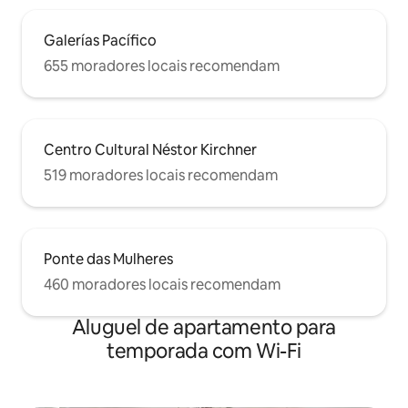
a uma curta distância a pé de Puerto
Madero, com todos os seus
restaurantes e vida noturna, e de
Galerías Pacífico
Colonia Express para cruzeiros de um dia
655 moradores locais recomendam
para Colonia del Uruguay, que, a
propósito, é altamente recomendável.
Centro Cultural Néstor Kirchner
519 moradores locais recomendam
Ponte das Mulheres
460 moradores locais recomendam
Aluguel de apartamento para
temporada com Wi-Fi