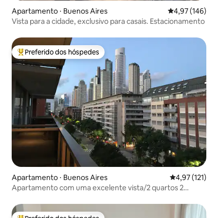
Apartamento ⋅ Buenos Aires
4,97 de uma av
4,97 (146)
Vista para a cidade, exclusivo para casais. Estacionamento
Preferido dos hóspedes
Entre os melhores preferidos dos hóspedes
Apartamento ⋅ Buenos Aires
4,97 de uma av
4,97 (121)
Apartamento com uma excelente vista/2 quartos 2
banheiros