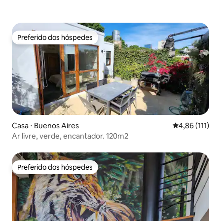
Preferido dos hóspedes
Preferido dos hóspedes
Casa ⋅ Buenos Aires
4,86 de uma av
4,86 (111)
Ar livre, verde, encantador. 120m2
Preferido dos hóspedes
Preferido dos hóspedes