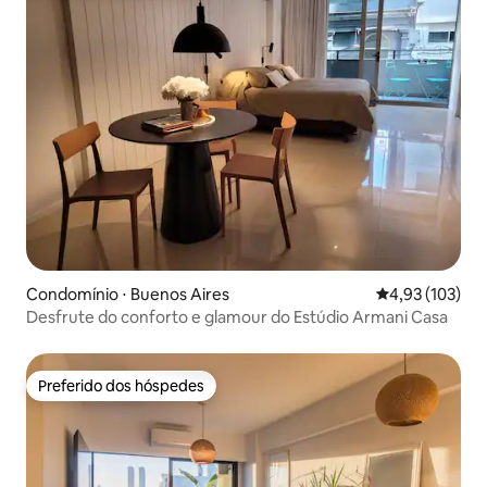
Condomínio ⋅ Buenos Aires
4,93 de uma av
4,93 (103)
Desfrute do conforto e glamour do Estúdio Armani Casa
Preferido dos hóspedes
Preferido dos hóspedes