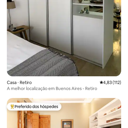
Casa ⋅ Retiro
4,83 de uma av
4,83 (112)
A melhor localização em Buenos Aires - Retiro
Preferido dos hóspedes
Entre os melhores preferidos dos hóspedes