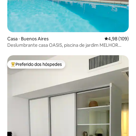
Casa ⋅ Buenos Aires
4,98 de uma av
4,98 (109)
Deslumbrante casa OASIS, piscina de jardim MELHOR
ÁREA 600m2
Preferido dos hóspedes
Entre os melhores preferidos dos hóspedes