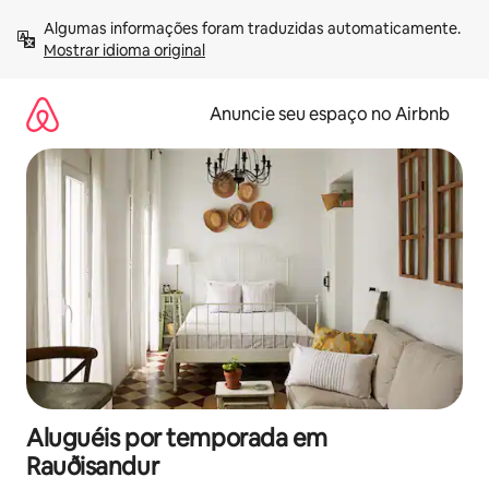
Pular
Algumas informações foram traduzidas automaticamente. 
para
Mostrar idioma original
o
conteúdo
Anuncie seu espaço no Airbnb
Aluguéis por temporada em
Rauðisandur