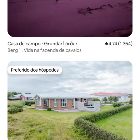
Casa de campo ⋅ Grundarfjörður
4,74 de uma aval
4,74 (1.364)
Berg 1 . Vida na fazenda de cavalos
Preferido dos hóspedes
Preferido dos hóspedes