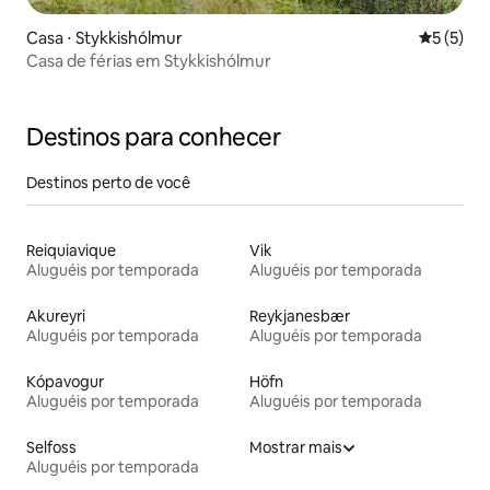
Casa ⋅ Stykkishólmur
5 de uma 
5 (5)
Casa de férias em Stykkishólmur
Destinos para conhecer
Destinos perto de você
Reiquiavique
Vik
Aluguéis por temporada
Aluguéis por temporada
Akureyri
Reykjanesbær
Aluguéis por temporada
Aluguéis por temporada
Kópavogur
Höfn
Aluguéis por temporada
Aluguéis por temporada
Selfoss
Mostrar mais
Aluguéis por temporada