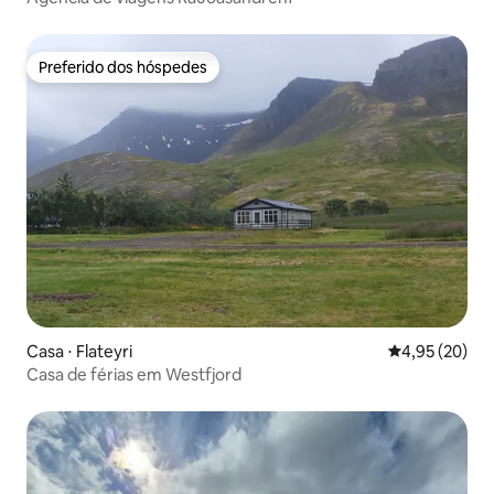
Preferido dos hóspedes
Preferido dos hóspedes
Casa ⋅ Flateyri
4,95 de uma a
4,95 (20)
Casa de férias em Westfjord