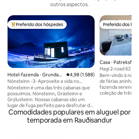
outros aspectos.
Preferido dos hóspedes
Preferido dos hó
Entre os melhores preferidos dos hóspedes
Preferido dos hó
Casa ⋅ Patreksfjör
Hagi 2-road 62 - 2
Hotel-fazenda ⋅ Grundarfj
4,98 de uma avaliação média de 5,
4,98 (1.588)
Bem-vindo à noss
örður
Nónsteinn -3- Aproveite a vida no
de férias aninha
campo.
fazenda sereno. 
Nónsteinn é uma das três cabanas que
coleção de três c
possuímos. Nónsteinn, Grásteinn e
encantadoras em 
Grýlusteinn. Nossas cabanas são um
certeza de que a p
lugar de fuga perfeito para desfrutar da
Comodidades populares em aluguel por
fornecida, com seu
natureza ao máximo enquanto relaxa
passos para qualq
com uma vista deslumbrante. Perfeito
temporada em Rauðisandur
você possa precis
para recém-casados, casais ou amigos.
2020, esta acomo
Kirkjufell - Kirkjufellsfoss - Snæfellsjökull
hóspedes. No inte
- Caverna de água - campos de lava -