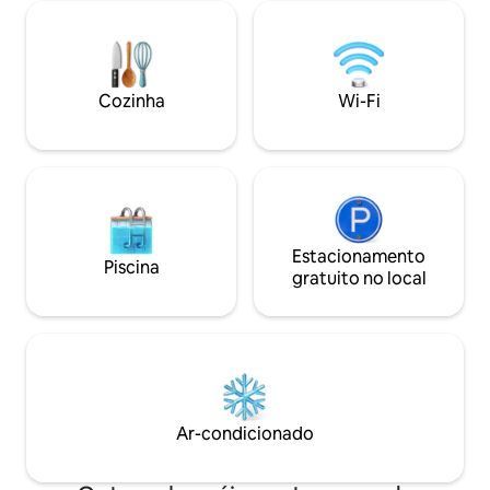
retiro de estúdio 
praias negras - vida de pássaros -
os confortos de um
observação de baleias - Vista para a
respire o ar fres
montanha - Aurora boreal - Pôr do sol,
saboreia seu café 
restaurantes maravilhosos e muito mais
que você pode experimentar aqui ou
Cozinha
Wi-Fi
nas proximidades.
Estacionamento
Piscina
gratuito no local
Ar-condicionado