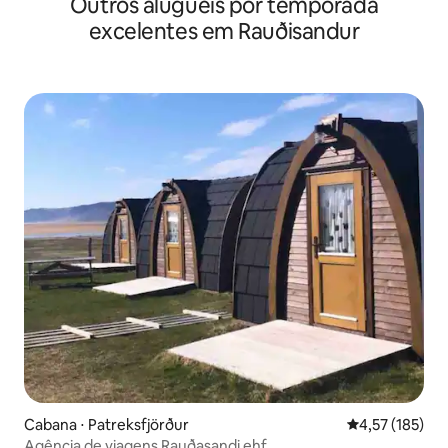
Outros aluguéis por temporada
excelentes em Rauðisandur
Cabana ⋅ Patreksfjörður
4,57 de uma av
4,57 (185)
Agência de viagens Rauðasandi ehf