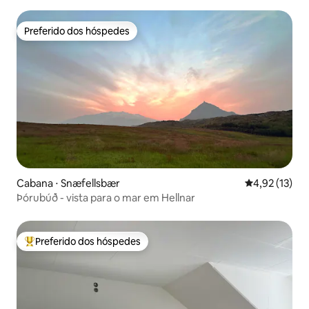
Preferido dos hóspedes
Preferido dos hóspedes
Cabana ⋅ Snæfellsbær
4,92 de uma a
4,92 (13)
Þórubúð - vista para o mar em Hellnar
Preferido dos hóspedes
Entre os melhores preferidos dos hóspedes