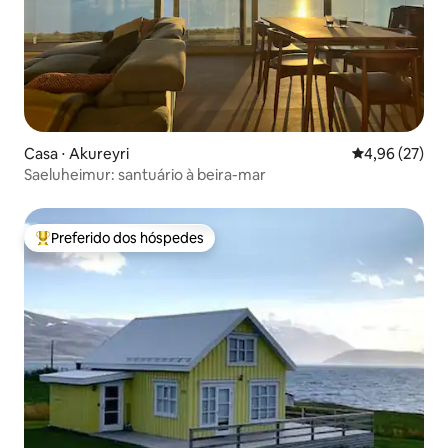
Casa ⋅ Akureyri
4,96 de uma a
4,96 (27)
Saeluheimur: santuário à beira-mar
Preferido dos hóspedes
Entre os melhores preferidos dos hóspedes