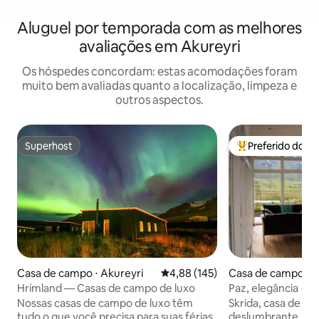
Aluguel por temporada com as melhores
avaliações em Akureyri
Os hóspedes concordam: estas acomodações foram
muito bem avaliadas quanto a localização, limpeza e
outros aspectos.
Superhost
Preferido dos 
Superhost
Entre os melhore
Casa de campo ⋅ Akureyri
4,88 de uma avaliação média de 
4,88 (145)
Casa de campo ⋅ I
Hrímland — Casas de campo de luxo
Paz, elegância + v
sua banheira de 
Nossas casas de campo de luxo têm
Skrida, casa de fé
tudo o que você precisa para suas férias
deslumbrante, per