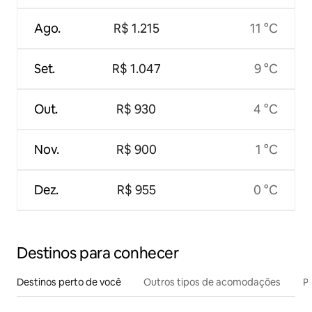
Ago.
R$ 1.215
11 °C
Set.
R$ 1.047
9 °C
Out.
R$ 930
4 °C
Nov.
R$ 900
1 °C
Dez.
R$ 955
0 °C
Destinos para conhecer
Destinos perto de você
Outros tipos de acomodações
Pr