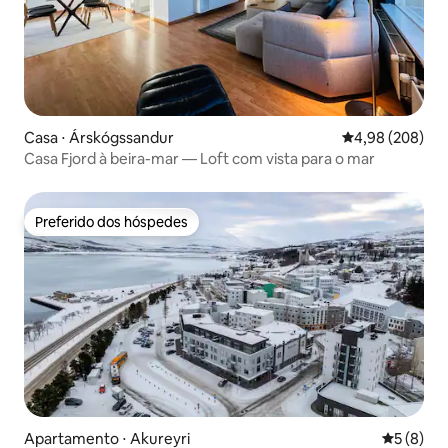
Casa ⋅ Árskógssandur
4,98 de uma ava
4,98 (208)
Casa Fjord à beira-mar — Loft com vista para o mar
Preferido dos hóspedes
Preferido dos hóspedes
Apartamento ⋅ Akureyri
5 de uma 
5 (8)