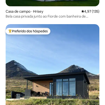
Casa de campo ⋅ Hrisey
4,97 de uma av
4,97 (135)
Bela casa privada junto ao Fiorde com banheira de
hidromassagem
Preferido dos hóspedes
Entre os melhores preferidos dos hóspedes