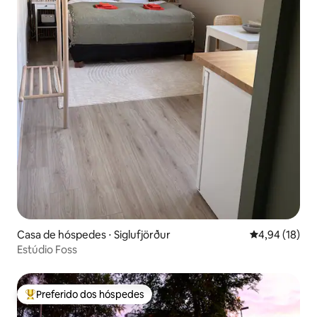
Casa de hóspedes ⋅ Siglufjörður
4,94 de uma a
4,94 (18)
Estúdio Foss
Preferido dos hóspedes
Entre os melhores preferidos dos hóspedes