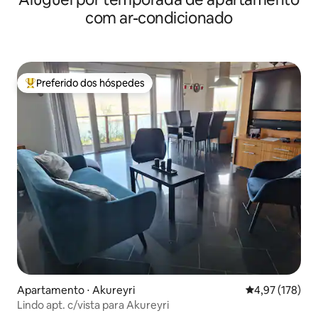
com ar-condicionado
Preferido dos hóspedes
Entre os melhores preferidos dos hóspedes
Apartamento ⋅ Akureyri
4,97 de uma av
4,97 (178)
Lindo apt. c/vista para Akureyri