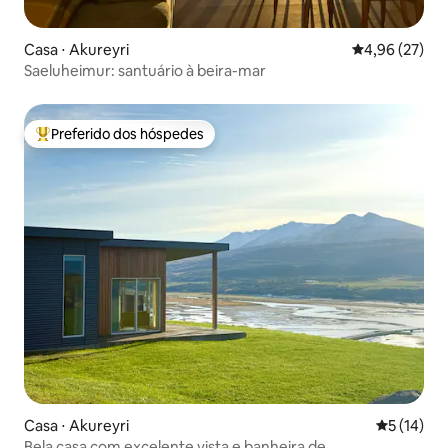
Casa ⋅ Akureyri
4,96 de uma a
4,96 (27)
Saeluheimur: santuário à beira-mar
Preferido dos hóspedes
Entre os melhores preferidos dos hóspedes
Casa ⋅ Akureyri
5 de uma a
5 (14)
Bela casa com excelente vista e banheira de