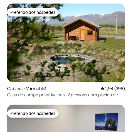
Preferido dos hóspedes
Preferido dos hóspedes
Cabana ⋅ Varmahlíð
4,94 de uma ava
4,94 (398)
Casa de campo privativa para 2 pessoas com piscina de
hidromassagem
Preferido dos hóspedes
Preferido dos hóspedes