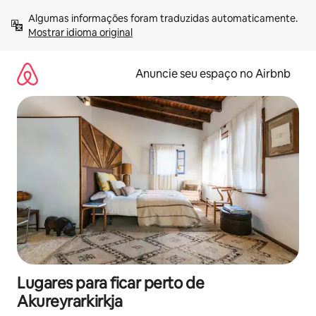
Pular
Algumas informações foram traduzidas automaticamente. 
para
Mostrar idioma original
o
conteúdo
Anuncie seu espaço no Airbnb
Lugares para ficar perto de
Akureyrarkirkja