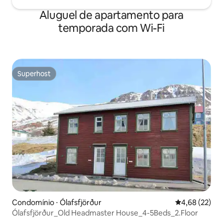
Aluguel de apartamento para
temporada com Wi-Fi
Superhost
Superhost
Condomínio ⋅ Ólafsfjörður
4,68 de uma a
4,68 (22)
Ólafsfjörður_Old Headmaster House_4-5Beds_2.Floor