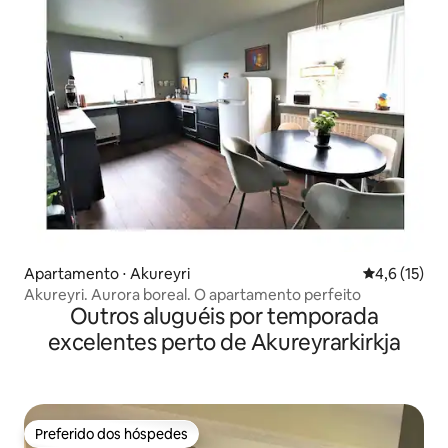
Apartamento ⋅ Akureyri
4,6 de uma a
4,6 (15)
Akureyri. Aurora boreal. O apartamento perfeito
Outros aluguéis por temporada
excelentes perto de Akureyrarkirkja
Preferido dos hóspedes
Preferido dos hóspedes