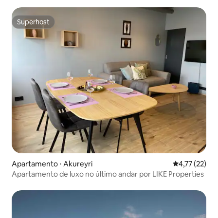
Superhost
Superhost
Apartamento ⋅ Akureyri
4,77 de uma a
4,77 (22)
Apartamento de luxo no último andar por LIKE Properties