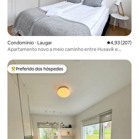
Condomínio ⋅ Laugar
4,93 de uma av
4,93 (207)
Apartamento novo a meio caminho entre Husavik e
Myvatn
Preferido dos hóspedes
Entre os melhores preferidos dos hóspedes