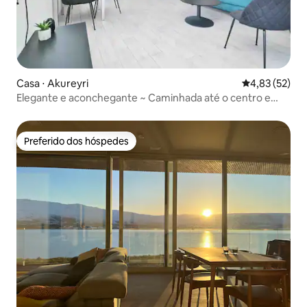
Casa ⋅ Akureyri
4,83 de uma a
4,83 (52)
Elegante e aconchegante ~ Caminhada até o centro e
porto ~ Estacionamento
Preferido dos hóspedes
Preferido dos hóspedes