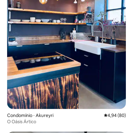
Condomínio ⋅ Akureyri
4,94 de uma av
4,94 (80)
O Oásis Ártico