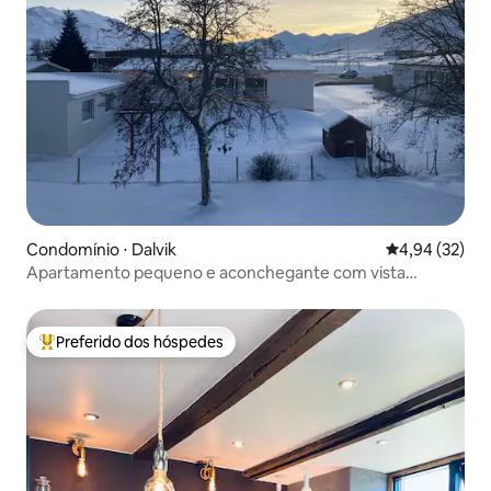
Condomínio ⋅ Dalvik
4,94 de uma a
4,94 (32)
Apartamento pequeno e aconchegante com vista
panorâmica
Preferido dos hóspedes
Entre os melhores preferidos dos hóspedes