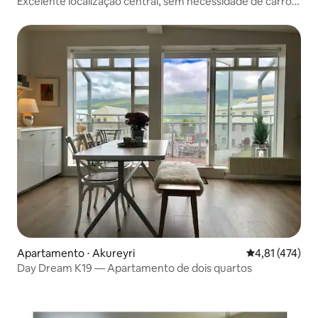
Excelente localização central, sem necessidade de carro -
Espaçoso
Apartamento ⋅ Akureyri
4,81 de uma av
4,81 (474)
Day Dream K19 — Apartamento de dois quartos