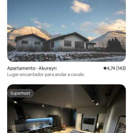
Apartamento ⋅ Akureyri
4,74 de uma av
4,74 (143)
Lugar encantador para andar a cavalo
Superhost
Superhost