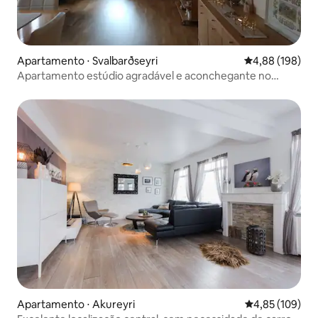
Apartamento ⋅ Svalbarðseyri
4,88 de uma av
4,88 (198)
Apartamento estúdio agradável e aconchegante no
campo
Apartamento ⋅ Akureyri
4,85 de uma av
4,85 (109)