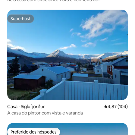
hidromassagem.
Superhost
Superhost
Casa ⋅ Siglufjörður
4,87 de uma av
4,87 (104)
A casa do pintor com vista e varanda
Preferido dos hóspedes
Preferido dos hóspedes