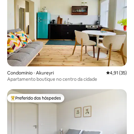
Condomínio ⋅ Akureyri
4,91 de uma a
4,91 (35)
Apartamento boutique no centro da cidade
Preferido dos hóspedes
Entre os melhores preferidos dos hóspedes