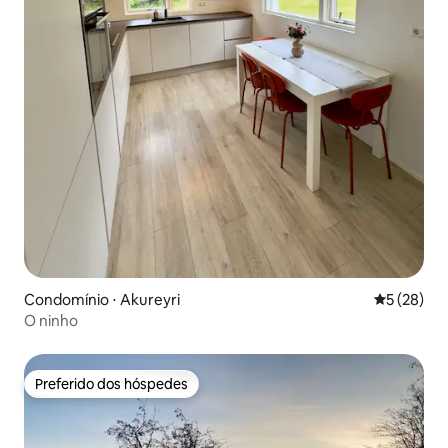
Condomínio ⋅ Akureyri
5 de uma a
5 (28)
O ninho
Preferido dos hóspedes
Preferido dos hóspedes