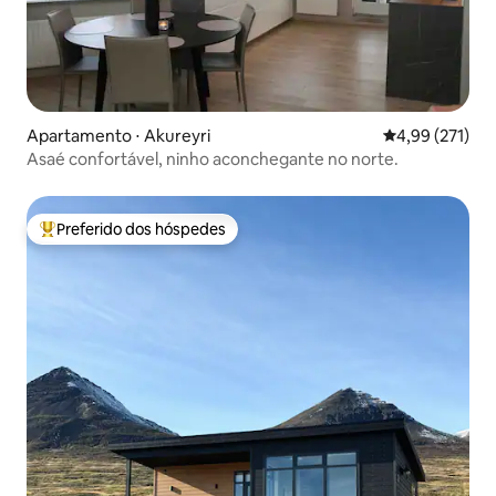
Apartamento ⋅ Akureyri
4,99 de uma av
4,99 (271)
Asaé confortável, ninho aconchegante no norte.
Preferido dos hóspedes
Entre os melhores preferidos dos hóspedes