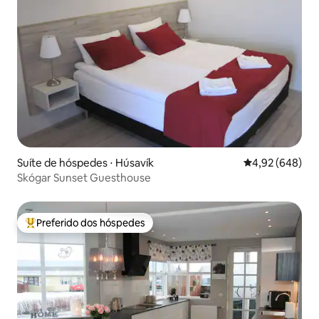
Suíte de hóspedes ⋅ Húsavík
4,92 de uma ava
4,92 (648)
Skógar Sunset Guesthouse
Preferido dos hóspedes
Entre os melhores preferidos dos hóspedes