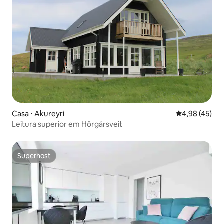
Casa ⋅ Akureyri
4,98 de uma a
4,98 (45)
Leitura superior em Hörgársveit
Superhost
Superhost