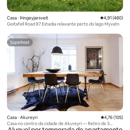
Casa ⋅ Þingeyjarsveit
4,91 de uma av
4,91 (480)
Geitafell Road 87 Estadia relaxante perto do lago Myvatn
Superhost
Superhost
Casa ⋅ Akureyri
4,76 de uma av
4,76 (105)
Casa no centro da cidade de Akureyri — Retiro de 3
Aluguel por temporada de apartamento
quartos