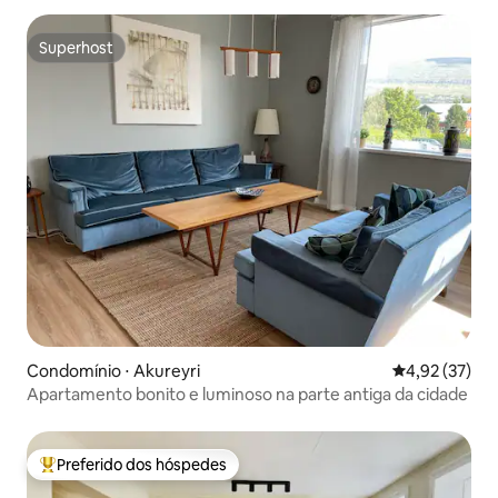
Superhost
Superhost
Condomínio ⋅ Akureyri
4,92 de uma a
4,92 (37)
Apartamento bonito e luminoso na parte antiga da cidade
Preferido dos hóspedes
Entre os melhores preferidos dos hóspedes