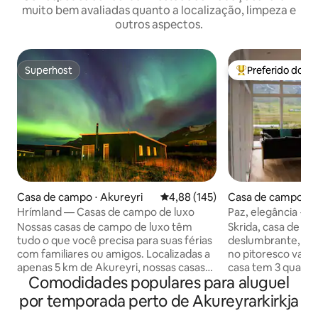
muito bem avaliadas quanto a localização, limpeza e
outros aspectos.
Superhost
Preferido dos 
Superhost
Entre os melhore
Casa de campo ⋅ Akureyri
4,88 de uma avaliação média de 
4,88 (145)
Casa de campo ⋅ I
Hrímland — Casas de campo de luxo
Paz, elegância + v
sua banheira de 
Nossas casas de campo de luxo têm
Skrida, casa de fé
tudo o que você precisa para suas férias
deslumbrante, per
com familiares ou amigos. Localizadas a
no pitoresco vale 
apenas 5 km de Akureyri, nossas casas
casa tem 3 quarto
Comodidades populares para aluguel
de campo têm uma excelente vista da
estar em plano abe
cidade. Você tem um país se sentindo na
cozinha, banheir
por temporada perto de Akureyrarkirkja
montanha, mas com o conforto de ter
ar livre, oferecend