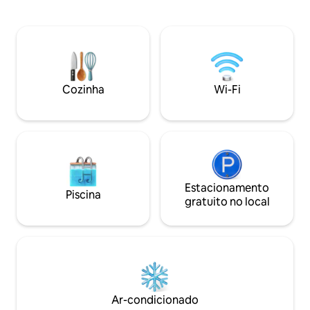
as lojas e restaurantes nas proximidades.
deslumbrantes par
As casas de campo são muito próximas
conexão de Intern
da estação de esqui, e depois de um dia
recém-instalada p
divertido você pode desfrutar da TV
para trabalho remo
grande e aquecer os dedos dos pés no
de carro da vila d
piso aquecido ou ir direto para o jacuzzi
com um supermerc
que está em cada uma das casas de
de saúde, casa de c
Cozinha
Wi-Fi
campo. Existem 3 quartos (1 ma
e fácil acesso às p
Estacionamento
Piscina
gratuito no local
Ar-condicionado