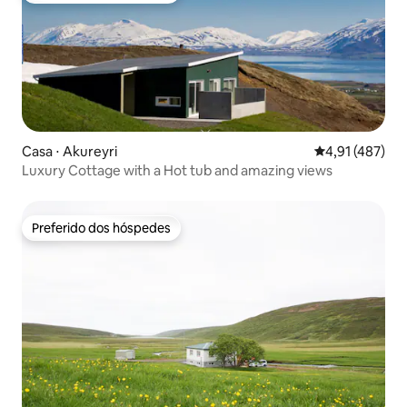
Casa ⋅ Akureyri
4,91 de uma av
4,91 (487)
Luxury Cottage with a Hot tub and amazing views
Preferido dos hóspedes
Preferido dos hóspedes