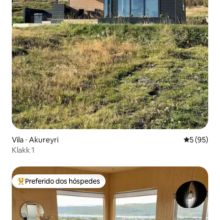
Vila ⋅ Akureyri
5 de uma a
5 (95)
Klakk 1
Preferido dos hóspedes
Entre os melhores preferidos dos hóspedes