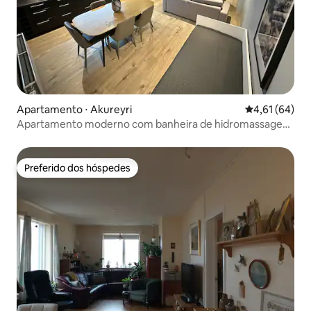
Apartamento ⋅ Akureyri
4,61 de uma a
4,61 (64)
Apartamento moderno com banheira de hidromassagem
em Akureyri
Preferido dos hóspedes
Preferido dos hóspedes