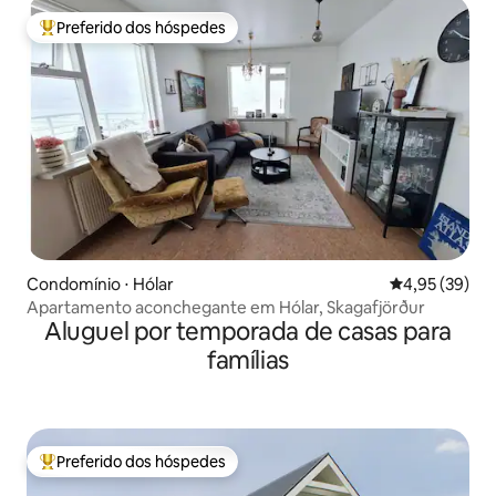
Preferido dos hóspedes
Entre os melhores preferidos dos hóspedes
Condomínio ⋅ Hólar
4,95 de uma a
4,95 (39)
Apartamento aconchegante em Hólar, Skagafjörður
Aluguel por temporada de casas para
famílias
Preferido dos hóspedes
Entre os melhores preferidos dos hóspedes