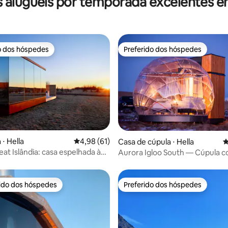
 aluguéis por temporada excelentes e
o dos hóspedes
Preferido dos hóspedes
o dos hóspedes
Preferido dos hóspedes
média de 5, 20 avaliações
⋅ Hella
4,98 de uma avaliação média de 5, 61 avalia
4,98 (61)
Casa de cúpula ⋅ Hella
4
eat Islândia: casa espelhada à
Aurora Igloo South — Cúpula 
io
banheiro privativo
rido dos hóspedes
Preferido dos hóspedes
 melhores preferidos dos hóspedes
Preferido dos hóspedes