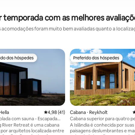
r temporada com as melhores avaliaçõ
 acomodações foram muito bem avaliadas quanto a localizaçã
rido dos hóspedes
Preferido dos hóspedes
 melhores preferidos dos hóspedes
Preferido dos hóspedes
média de 5, 94 avaliações
Hella
4,98 de uma avaliação média de 5, 41 avalia
4,98 (41)
Cabana ⋅ Reykholt
4
olada com sauna - Escapada
Cabana superior para quatro p
com banheira de hidromassag
 River Retreat é uma cabana
A Islândia é conhecida por suas
 por arquitetos localizada entre
paisagens deslumbrantes e mar