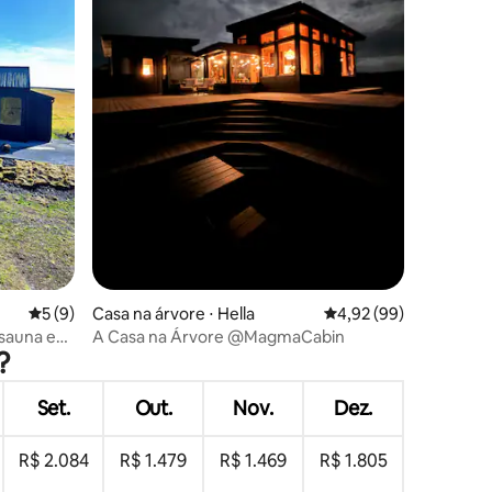
ções
5 de uma avaliação média de 5, 9 avaliações
5 (9)
Casa na árvore ⋅ Hella
4,92 de uma avaliação
4,92 (99)
 sauna e
A Casa na Árvore @MagmaCabin
?
Set.
Out.
Nov.
Dez.
R$ 2.084
R$ 1.479
R$ 1.469
R$ 1.805