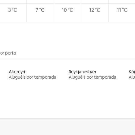
3 °C
7 °C
10 °C
12 °C
11 °C
por perto
Akureyri
Reykjanesbær
Kó
Aluguéis por temporada
Aluguéis por temporada
Al