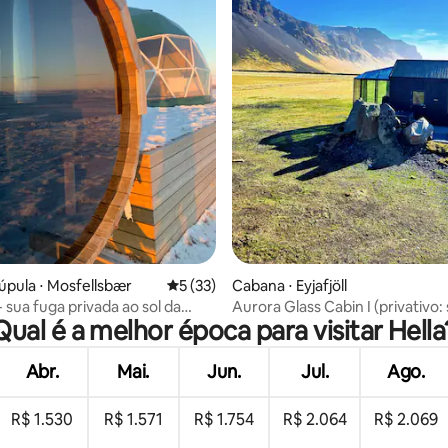
média de 5, 67 avaliações
úpula ⋅ Mosfellsbær
5 de uma avaliação média de 5, 33 avalia
5 (33)
Cabana ⋅ Eyjafjöll
sua fuga privada ao sol da
Aurora Glass Cabin I (privativo:
Qual é a melhor época para visitar Hella
te
jacuzzi)
Abr.
Mai.
Jun.
Jul.
Ago.
R$ 1.530
R$ 1.571
R$ 1.754
R$ 2.064
R$ 2.069