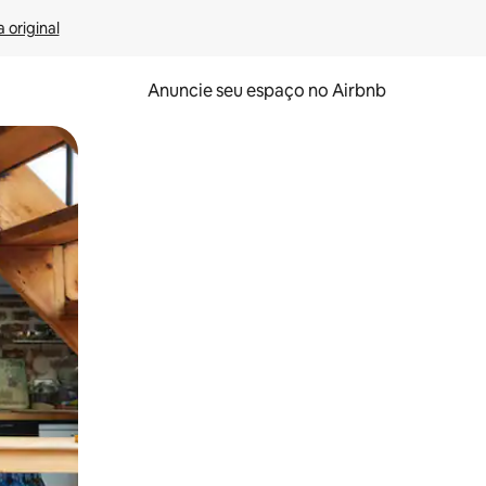
 original
Anuncie seu espaço no Airbnb
 deslizando o dedo na tela.