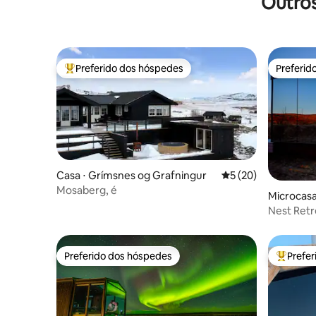
Outros
Preferido dos hóspedes
Preferid
Entre os melhores preferidos dos hóspedes
Preferid
Casa ⋅ Grímsnes og Grafningur
5 de uma avaliação 
5 (20)
Mosaberg, é
Microcasa 
Nest Retr
beira do r
Preferido dos hóspedes
Prefe
Preferido dos hóspedes
Entre os