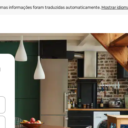
mas informações foram traduzidas automaticamente. 
Mostrar idioma
ore-os usando as seta para cima e para baixo do teclado ou tocando e