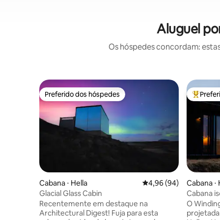
Aluguel po
Os hóspedes concordam: estas
Preferido dos hóspedes
Prefe
Preferido dos hóspedes
Entre os
Cabana ⋅ Hella
4,96 de uma avaliação 
4,96 (94)
Cabana ⋅ 
Glacial Glass Cabin
Cabana is
tranquila
Recentemente em destaque na
O Winding
Architectural Digest! Fuja para esta
projetada