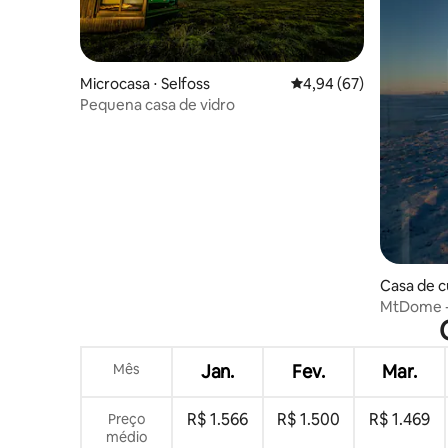
Microcasa ⋅ Selfoss
4,94 de uma avaliação 
4,94 (67)
Pequena casa de vidro
Casa de c
MtDome - 
meia-noi
Mês
Jan.
Fev.
Mar.
R$ 1.566
R$ 1.500
R$ 1.469
Preço
médio