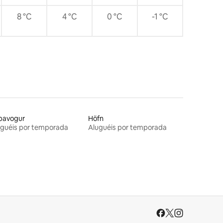
8 °C
4 °C
0 °C
-1 °C
pavogur
Höfn
uguéis por temporada
Aluguéis por temporada