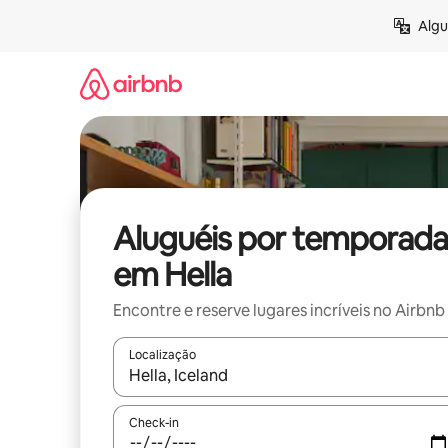
Pular
Algu
para
o
conteúdo
Aluguéis por temporada
em Hella
Encontre e reserve lugares incríveis no Airbnb
Localização
Quando os resultados estiverem disponíveis, expl
Check-in