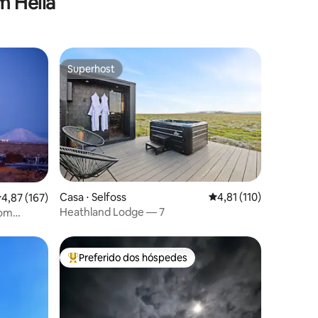
m Hella
Superhost
Superhost
ções
Casa ⋅ Selfoss
4,81 de uma avaliação 
4,81 (110)
,87 de uma avaliação média de 5, 167 avaliações
4,87 (167)
Heathland Lodge — 7
com
Preferido dos hóspedes
Entre os melhores preferidos dos hóspedes