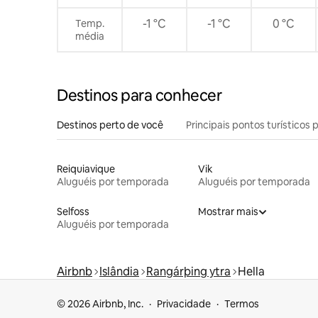
-1 °C
-1 °C
0 °C
Temp.
média
Destinos para conhecer
Destinos perto de você
Principais pontos turísticos 
Reiquiavique
Vik
Aluguéis por temporada
Aluguéis por temporada
Selfoss
Mostrar mais
Aluguéis por temporada
Airbnb
Islândia
Rangárþing ytra
Hella
© 2026 Airbnb, Inc.
Privacidade
Termos