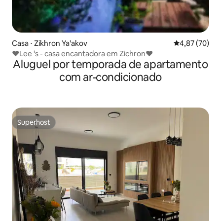
Casa ⋅ Zikhron Ya'akov
4,87 de uma a
4,87 (70)
❤Lee 's - casa encantadora em Zichron❤
Aluguel por temporada de apartamento
com ar-condicionado
Superhost
Superhost