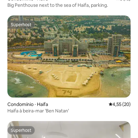
Big Penthouse next to the sea of Haifa, parking.
Superhost
Superhost
Condomínio ⋅ Haifa
4,55 de uma a
4,55 (20)
Haifa à beira-mar 'Ben Natan'
Superhost
Superhost