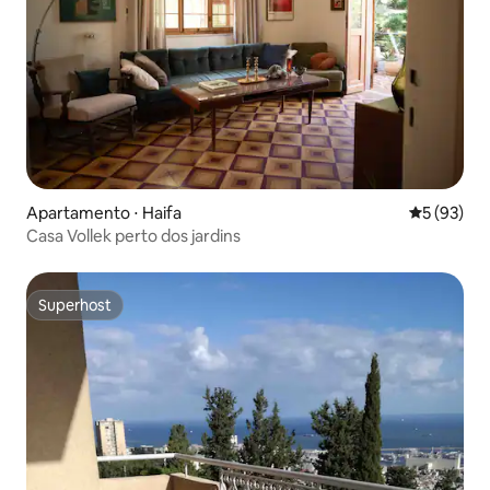
Apartamento ⋅ Haifa
5 de uma a
5 (93)
Casa Vollek perto dos jardins
Superhost
Superhost