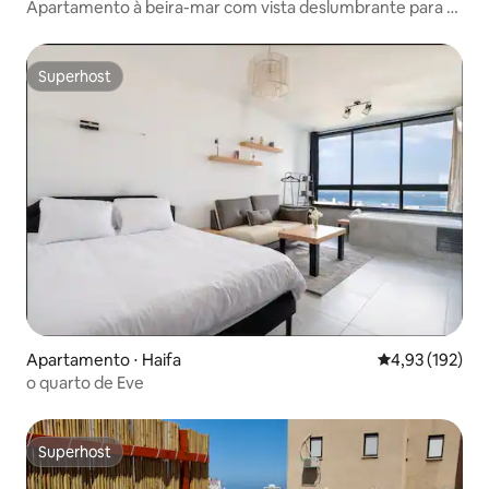
Apartamento à beira-mar com vista deslumbrante para o
mar
Superhost
Superhost
Apartamento ⋅ Haifa
4,93 de uma av
4,93 (192)
o quarto de Eve
Superhost
Superhost