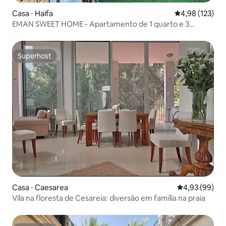
Casa ⋅ Haifa
4,98 de uma av
4,98 (123)
EMAN SWEET HOME - Apartamento de 1 quarto e 3
cômodos
Superhost
Superhost
Casa ⋅ Caesarea
4,93 de uma a
4,93 (99)
Vila na floresta de Cesareia: diversão em família na praia