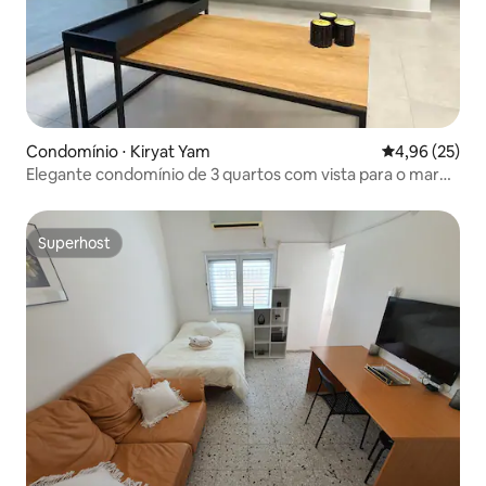
Condomínio ⋅ Kiryat Yam
4,96 de uma a
4,96 (25)
Elegante condomínio de 3 quartos com vista para o mar
em Kiryat Yam
Superhost
Superhost