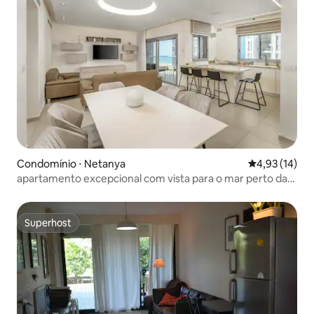
Condomínio ⋅ Netanya
4,93 de uma a
4,93 (14)
apartamento excepcional com vista para o mar perto da
praia
Superhost
Superhost