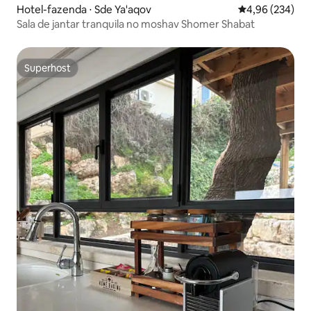
Hotel-fazenda ⋅ Sde Ya'aqov
4,96 de uma ava
4,96 (234)
Sala de jantar tranquila no moshav Shomer Shabat
Superhost
Superhost