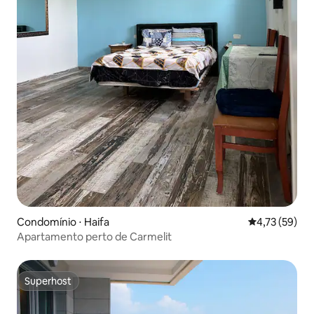
Condomínio ⋅ Haifa
4,73 de uma a
4,73 (59)
Apartamento perto de Carmelit
Superhost
Superhost