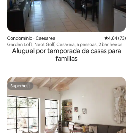
Condomínio ⋅ Caesarea
4,64 de uma a
4,64 (73)
Garden Loft, Neot Golf, Cesareia, 5 pessoas, 2 banheiros
Aluguel por temporada de casas para
famílias
Superhost
Superhost