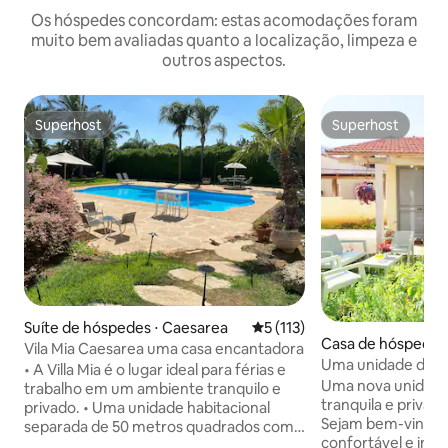
Os hóspedes concordam: estas acomodações foram
muito bem avaliadas quanto a localização, limpeza e
outros aspectos.
Superhost
Superhost
Superhost
Superhost
Suíte de hóspedes ⋅ Caesarea
5 de uma avaliação média de 
5 (113)
Casa de hóspedes 
Vila Mia Caesarea uma casa encantadora
Hanna-Karkur
Uma unidade de h
• A Villa Mia é o lugar ideal para férias e
com um quintal p
Uma nova unidad
trabalho em um ambiente tranquilo e
Hanna
tranquila e privat
privado. • Uma unidade habitacional
Sejam bem-vindos 
separada de 50 metros quadrados com
confortável e im
entrada privativa, em um terreno de