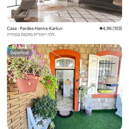
Casa ⋅ Pardes Hanna-Karkur
4,96 de uma av
4,96 (103)
וילה ייחודית מוקפת צמחייה .
Superhost
Superhost