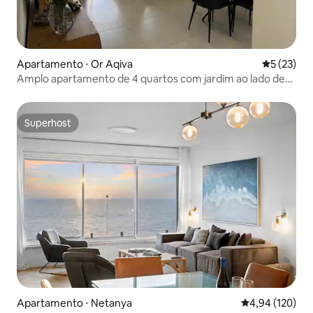
Apartamento ⋅ Or Aqiva
5 de uma a
5 (23)
Amplo apartamento de 4 quartos com jardim ao lado de
Caesarea
Superhost
Superhost
Apartamento ⋅ Netanya
4,94 de uma av
4,94 (120)