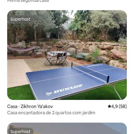
Minha segunda casa
Superhost
Superhost
Casa ⋅ Zikhron Ya'akov
4,9 de uma a
4,9 (58)
Casa encantadora de 2 quartos com jardim
Superhost