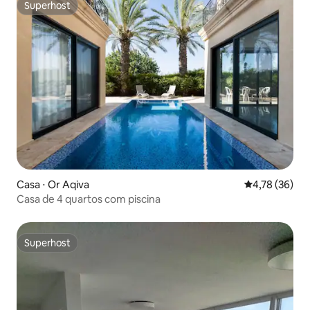
Superhost
Superhost
Casa ⋅ Or Aqiva
4,78 de uma a
4,78 (36)
Casa de 4 quartos com piscina
Superhost
Superhost