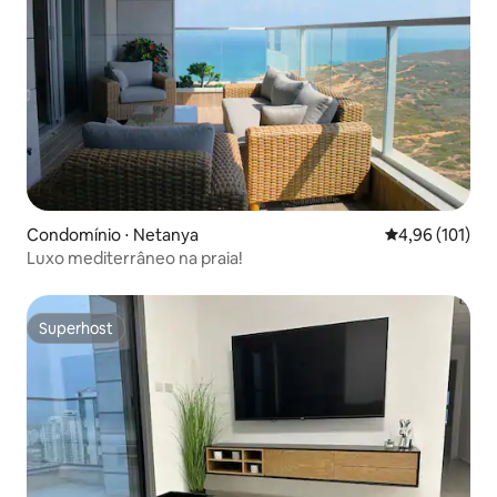
Condomínio ⋅ Netanya
4,96 de uma av
4,96 (101)
Luxo mediterrâneo na praia!
Superhost
Superhost