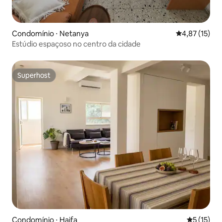
Condomínio ⋅ Netanya
4,87 de uma a
4,87 (15)
Estúdio espaçoso no centro da cidade
Superhost
Superhost
Condomínio ⋅ Haifa
5 de uma a
5 (15)