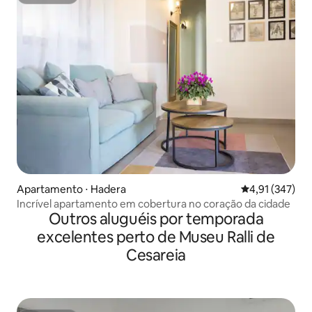
Superhost
Apartamento ⋅ Hadera
4,91 de uma av
4,91 (347)
Incrível apartamento em cobertura no coração da cidade
Outros aluguéis por temporada
excelentes perto de Museu Ralli de
Cesareia