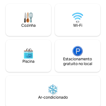
amores: pelas pessoas, pela Mãe
barris com vista e
Natureza e pelos livros. Tem um telhado
hidromassagem à s
verde bonito e vivo que, por amor à
de ioga. Natureza
natureza, cuida da retenção de água.
Lago Wigry no cris
Você encontrará livros em cada canto.
cais mais interess
Foi criado a partir de um antigo trailer de
sol incrível e vist
Cozinha
Wi-Fi
camping, em homenagem à ecologia.
mel.
Estacionamento
Piscina
gratuito no local
Ar-condicionado