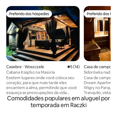
Preferido dos hóspedes
Preferido dos hó
Preferido dos hóspedes
Preferido dos hó
Casebre ⋅ Woszczele
5 de uma avaliação média de
5 (14)
Casa de campo ⋅ 
Cabana Książko na Masúria
Sidorówka nad Wi
Existem lugares onde você coloca seu
Casa de campo no 
coração, para que mais tarde eles
Dream Apartment
encantem a alma, permitindo que você
Wigry no Parque N
esqueça as preocupações da vida
Tranquilo, vistas, 
Comodidades populares em aluguel por
cotidiana e também nos lembre de
como as melhores
quanta beleza está escondida na
crianças. O cheiro
temporada em Raczki
simplicidade. Cabana das Noites Mais
crua dentro. Lare
Bonitas - criada a partir dos três maiores
charme de uma cab