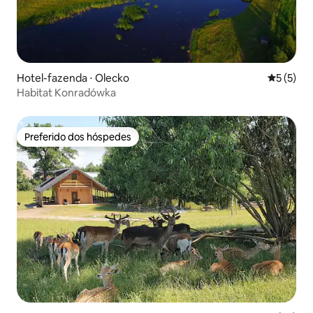
Hotel-fazenda ⋅ Olecko
5 de uma 
5 (5)
Habitat Konradówka
Preferido dos hóspedes
Preferido dos hóspedes