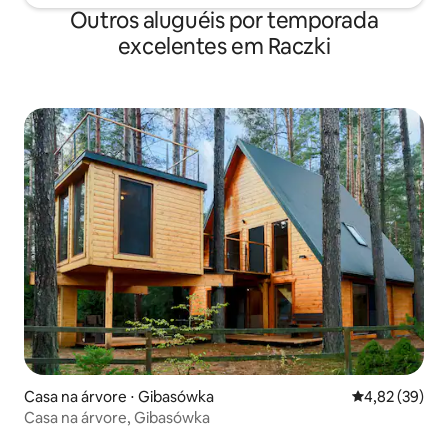
Outros aluguéis por temporada
excelentes em Raczki
Casa na árvore ⋅ Gibasówka
4,82 de uma a
4,82 (39)
Casa na árvore, Gibasówka