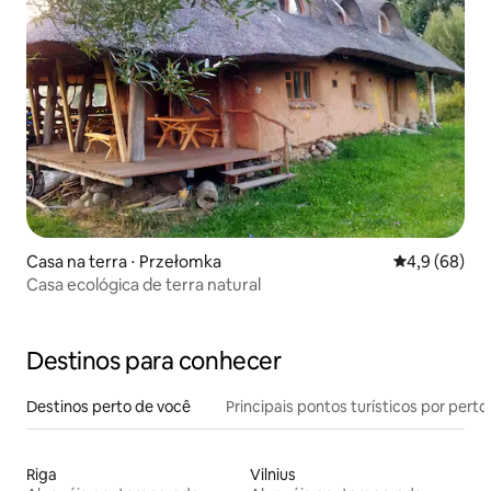
Casa na terra ⋅ Przełomka
4,9 de uma a
4,9 (68)
Casa ecológica de terra natural
Destinos para conhecer
Destinos perto de você
Principais pontos turísticos por perto
Riga
Vilnius