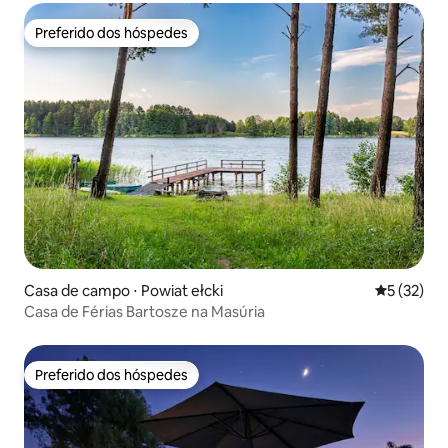
Preferido dos hóspedes
Preferido dos hóspedes
Casa de campo ⋅ Powiat ełcki
5 de uma a
5 (32)
Casa de Férias Bartosze na Masúria
Preferido dos hóspedes
Preferido dos hóspedes