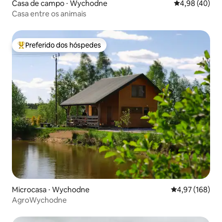
Casa de campo ⋅ Wychodne
4,98 de uma a
4,98 (40)
Casa entre os animais
Preferido dos hóspedes
Entre os melhores preferidos dos hóspedes
Microcasa ⋅ Wychodne
4,97 de uma av
4,97 (168)
AgroWychodne