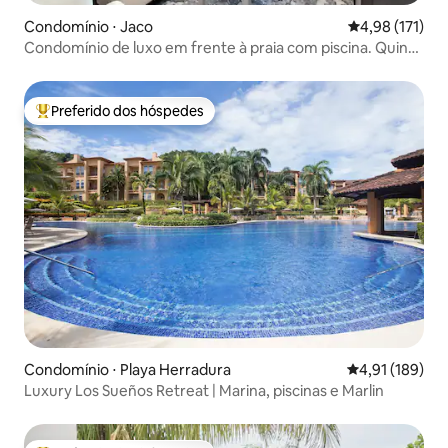
Condomínio ⋅ Jaco
4,98 de uma av
4,98 (171)
Condomínio de luxo em frente à praia com piscina. Quinto
andar.
Preferido dos hóspedes
Entre os melhores preferidos dos hóspedes
Condomínio ⋅ Playa Herradura
4,91 de uma av
4,91 (189)
Luxury Los Sueños Retreat | Marina, piscinas e Marlin