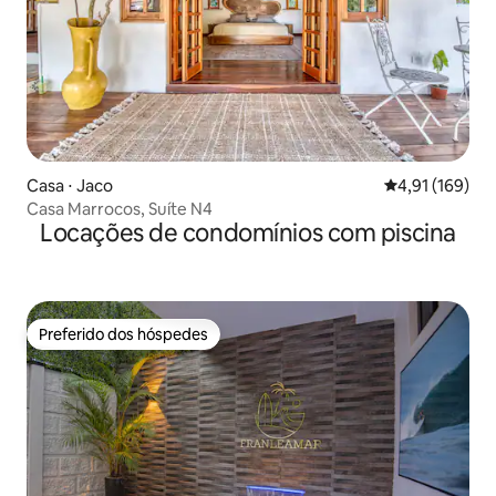
Casa ⋅ Jaco
4,91 de uma av
4,91 (169)
Casa Marrocos, Suíte N4
Locações de condomínios com piscina
Preferido dos hóspedes
Preferido dos hóspedes