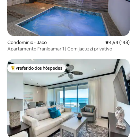
Condomínio ⋅ Jaco
4,94 de uma av
4,94 (148)
Apartamento Franleamar 1 | Com jacuzzi privativo
Preferido dos hóspedes
Entre os melhores preferidos dos hóspedes