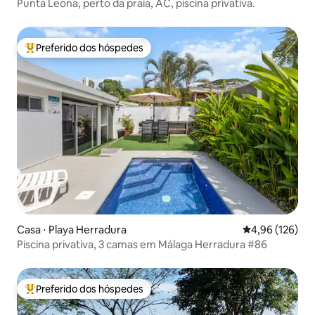
Punta Leona, perto da praia, AC, piscina privativa.
Preferido dos hóspedes
Entre os melhores preferidos dos hóspedes
Casa ⋅ Playa Herradura
4,96 de uma av
4,96 (126)
Piscina privativa, 3 camas em Málaga Herradura #86
Preferido dos hóspedes
Entre os melhores preferidos dos hóspedes