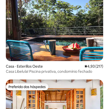
Casa ⋅ Esterillos Oeste
4,93 de uma av
4,93 (217)
Casa Libelula! Piscina privativa, condomínio fechado
Preferido dos hóspedes
Preferido dos hóspedes