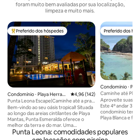
foram muito bem avaliadas por sua localização,
limpeza e muito mais.
Preferido dos hóspedes
Preferido dos hó
Entre os melhores preferidos dos hóspedes
Preferido dos hó
Condomínio ⋅ Punt
ovince
Caminhe até Playa
Condomínio ⋅ Playa Herradu
4,96 de uma avaliação média de 
4,96 (142)
partir de um cond
Aproveite suas fér
ra
Punta Leona Escape|Caminhe até a praia
Este 4º andar 3 qu
+Piscina +Wi-Fi rápido
Bem-vindo ao seu oásis tropical! Situada
condomínio tem vi
ao longo das areias cintilantes de Playa
Playa Blanca e fic
Mantas, Punta Esmeralda oferece o
pé da praia. Locali
melhor da terra e do mar. Uma
do Pacífico, a casa
Punta Leona: comodidades populares
caminhada de 2 minutos terá você na
carro do aeroport
praia, esta joia escondida oferece beleza