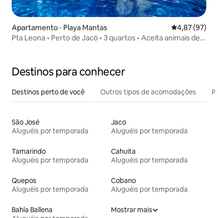
Apartamento ⋅ Playa Mantas
4,87 de uma a
4,87 (97)
Pta Leona • Perto de Jacó • 3 quartos • Aceita animais de
estimação
Destinos para conhecer
Destinos perto de você
Outros tipos de acomodações
Pr
São José
Jaco
Aluguéis por temporada
Aluguéis por temporada
Tamarindo
Cahuita
Aluguéis por temporada
Aluguéis por temporada
Quepos
Cobano
Aluguéis por temporada
Aluguéis por temporada
Bahía Ballena
Mostrar mais