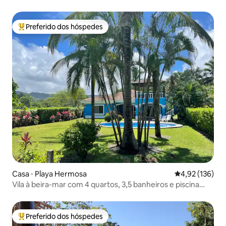
Preferido dos hóspedes
Entre os melhores preferidos dos hóspedes
Casa ⋅ Playa Hermosa
4,92 de uma av
4,92 (136)
Vila à beira-mar com 4 quartos, 3,5 banheiros e piscina
privativa
Preferido dos hóspedes
Entre os melhores preferidos dos hóspedes