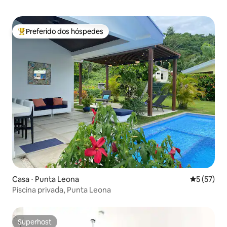
Preferido dos hóspedes
Entre os melhores preferidos dos hóspedes
Casa ⋅ Punta Leona
5 de uma a
5 (57)
Piscina privada, Punta Leona
Superhost
Superhost