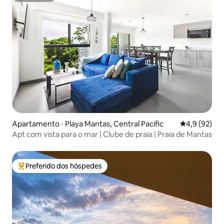
Apartamento ⋅ Playa Mantas, Central Pacific
4,9 de uma a
4,9 (92)
Apt com vista para o mar | Clube de praia | Praia de Mantas
Preferido dos hóspedes
Entre os melhores preferidos dos hóspedes