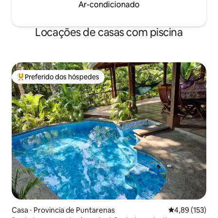
Ar-condicionado
Locações de casas com piscina
Preferido dos hóspedes
Entre os melhores preferidos dos hóspedes
Casa ⋅ Provincia de Puntarenas
4,89 de uma av
4,89 (153)