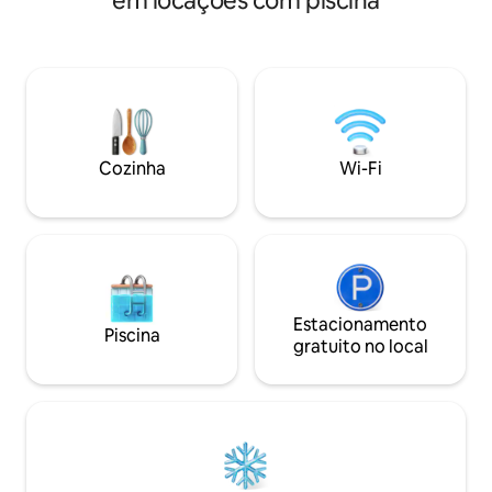
em locações com piscina
minutos de surf, t
natural e vida fácil. Florestas
refeições requinta
exuberantes e ondas ondulantes são
mais. O condomínio tem uma piscina
seu playground no quintal - acorde ao
para adultos e cri
som dos pássaros e adormeça ao
limpeza está segui
chamado dos macacos bugios. De volta
limpeza do AirBnB
ao seu condomínio totalmente
Saúde. A reserva 
equipado, acabamentos luxuosos e
do clube.
cozinha completa significam conforto
Cozinha
Wi-Fi
em casa com uma incrível vista para a
floresta.
Estacionamento
Piscina
gratuito no local