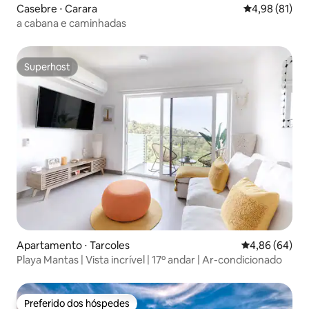
Casebre ⋅ Carara
4,98 de uma a
4,98 (81)
a cabana e caminhadas
Superhost
Superhost
Apartamento ⋅ Tarcoles
4,86 de uma av
4,86 (64)
Playa Mantas | Vista incrível | 17º andar | Ar-condicionado
Preferido dos hóspedes