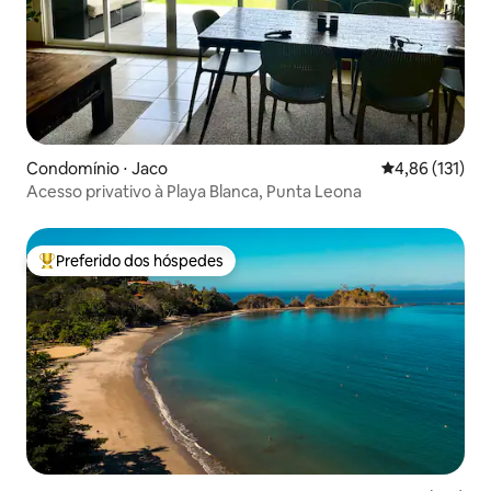
Condomínio ⋅ Jaco
4,86 de uma av
4,86 (131)
Acesso privativo à Playa Blanca, Punta Leona
Preferido dos hóspedes
Entre os melhores preferidos dos hóspedes