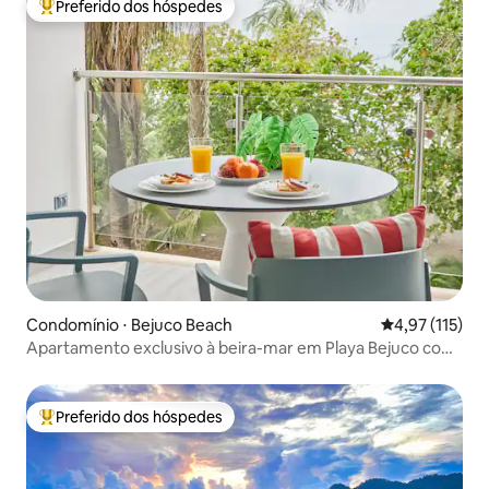
Preferido dos hóspedes
Entre os melhores preferidos dos hóspedes
Condomínio ⋅ Bejuco Beach
4,97 de uma av
4,97 (115)
Apartamento exclusivo à beira-mar em Playa Bejuco com
ar-condicionado e Wi-Fi
Preferido dos hóspedes
Entre os melhores preferidos dos hóspedes