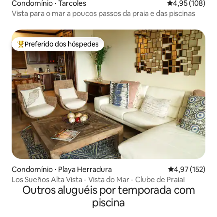
Condomínio ⋅ Tarcoles
4,95 de uma av
4,95 (108)
Vista para o mar a poucos passos da praia e das piscinas
Preferido dos hóspedes
Entre os melhores preferidos dos hóspedes
Condomínio ⋅ Playa Herradura
4,97 de uma av
4,97 (152)
Los Sueños Alta Vista - Vista do Mar - Clube de Praia!
Outros aluguéis por temporada com
piscina