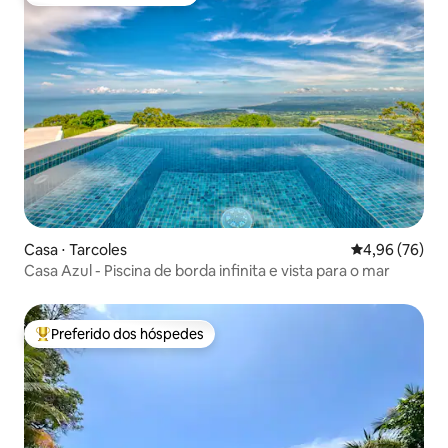
Preferido dos hóspedes
Casa ⋅ Tarcoles
4,96 de uma a
4,96 (76)
Casa Azul - Piscina de borda infinita e vista para o mar
Preferido dos hóspedes
Entre os melhores preferidos dos hóspedes