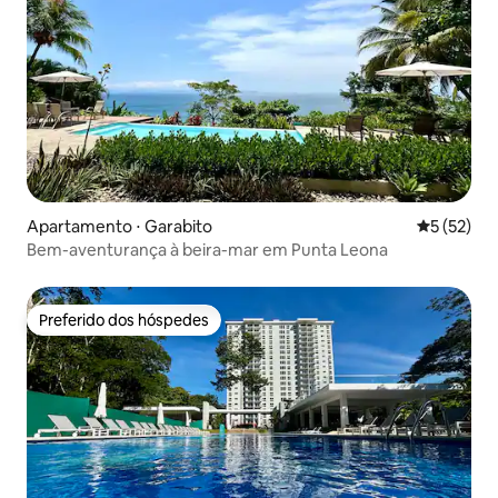
Apartamento ⋅ Garabito
5 de uma a
5 (52)
Bem-aventurança à beira-mar em Punta Leona
Preferido dos hóspedes
Preferido dos hóspedes