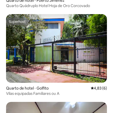
Quarto de hotel ⋅ Puerto Jiménez
Quarto Quádruplo Hotel Hoja de Oro Corcovado
Superhost
Superhost
Quarto de hotel ⋅ Golfito
4,83 de uma 
4,83 (6)
Vilas equipadas Familiares ou A