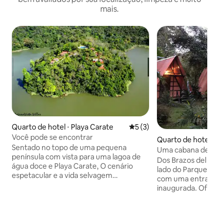
mais.
Quarto de hotel ⋅ Playa Carate
5 de uma avaliação média d
5 (3)
Você pode se encontrar
Quarto de hotel ⋅
Sentado no topo de uma pequena
Uma cabana de est
península com vista para uma lagoa de
Dos Brazos del Rio
água doce e Playa Carate, O cenário
lado do Parque Na
espetacular e a vida selvagem
com uma entrada 
abundante. movido a energia solar e
inaugurada. Ofe
ecológica, oferece um ambiente
econômica em Dos 
confortável e acomodações superiores.
a 12 km de Puerto
Do deck da sua vila, a floresta tropical, a
de Osa, Costa Ri