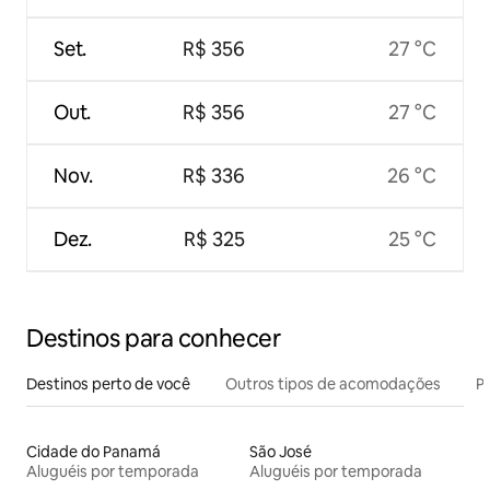
Set.
R$ 356
27 °C
Out.
R$ 356
27 °C
Nov.
R$ 336
26 °C
Dez.
R$ 325
25 °C
Destinos para conhecer
Destinos perto de você
Outros tipos de acomodações
Pr
Cidade do Panamá
São José
Aluguéis por temporada
Aluguéis por temporada