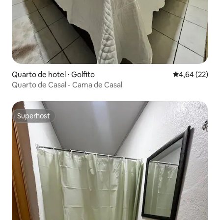
Quarto de hotel ⋅ Golfito
4,64 de uma a
4,64 (22)
Quarto de Casal - Cama de Casal
Superhost
Superhost