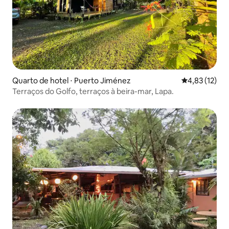
Quarto de hotel ⋅ Puerto Jiménez
4,83 de uma a
4,83 (12)
Terraços do Golfo, terraços à beira-mar, Lapa.