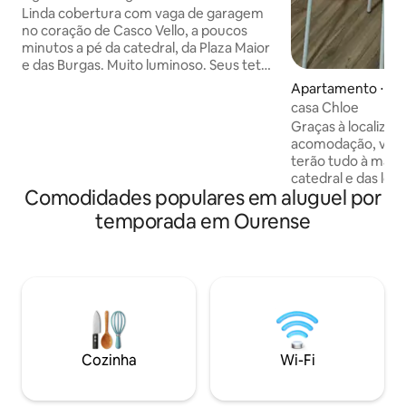
Linda cobertura com vaga de garagem
no coração de Casco Vello, a poucos
minutos a pé da catedral, da Plaza Maior
e das Burgas. Muito luminoso. Seus tetos
altos e materiais, como a madeira, dão-
Apartamento ⋅ O
lhe um grande calor para relaxar depois
casa Chloe
de passear pela cidade. Você pode
Graças à localizaç
desfrutar de vistas para a Catedral. Tem
acomodação, você 
dois quartos com camas de casal e a
terão tudo à mão.
possibilidade de colocar um berço de
catedral e das loja
viagem, se você solicitar. É uma
Comodidades populares em aluguel por
Burgas. Tem ar co
comunidade muito tranquila, não é
aquecimento, seca
temporada em Ourense
permitido realizar festas ou barulhos
máquina de lavar 
incômodos a partir das 23h.
torradeira, cafetei
estacionamento sob
com antecedência, 
estacionamento "
entrada por c/ São
Rndesa carregamen
veículos. Licença
Cozinha
Wi-Fi
turístico: VUT: O