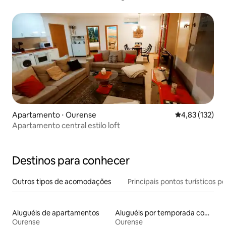
Apartamento ⋅ Ourense
4,83 de uma av
4,83 (132)
Apartamento central estilo loft
Destinos para conhecer
Outros tipos de acomodações
Principais pontos turísticos po
Aluguéis de apartamentos
Aluguéis por temporada com banheira de hidromassagem
Ourense
Ourense