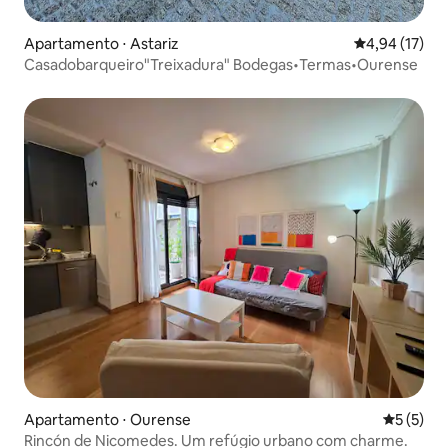
Apartamento ⋅ Astariz
4,94 de uma a
4,94 (17)
Casadobarqueiro"Treixadura" Bodegas•Termas•Ourense
Apartamento ⋅ Ourense
5 de uma 
5 (5)
Rincón de Nicomedes. Um refúgio urbano com charme.