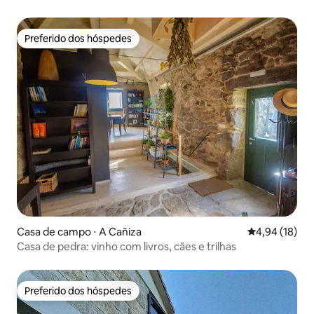
Preferido dos hóspedes
Preferido dos hóspedes
Casa de campo ⋅ A Cañiza
4,94 de uma a
4,94 (18)
Casa de pedra: vinho com livros, cães e trilhas
Preferido dos hóspedes
Preferido dos hóspedes