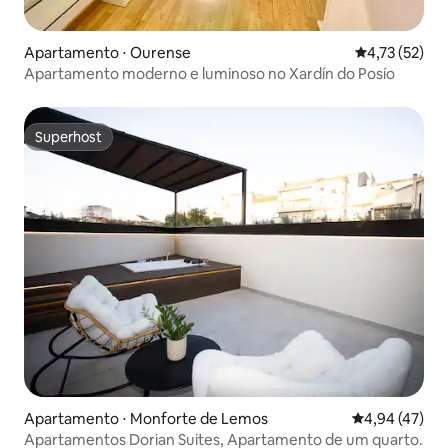
Apartamento ⋅ Ourense
4,73 de uma a
4,73 (52)
Apartamento moderno e luminoso no Xardín do Posío
Superhost
Superhost
Apartamento ⋅ Monforte de Lemos
4,94 de uma a
4,94 (47)
Apartamentos Dorian Suites, Apartamento de um quarto.