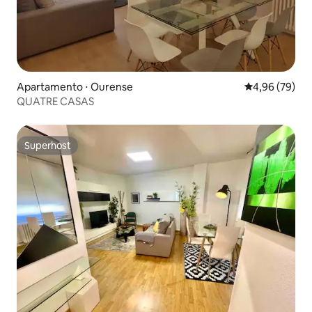
Apartamento ⋅ Ourense
4,96 de uma a
4,96 (79)
QUATRE CASAS
Superhost
Superhost