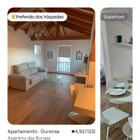
Preferido dos hóspedes
Superhost
Entre os melhores preferidos dos hóspedes
Superhost
Apartamento ⋅ Ourense
4,93 de uma avaliação média de 
4,93 (123)
Agarimo das Burgas