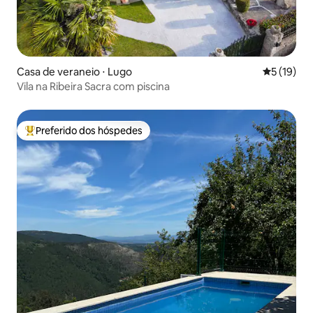
Casa de veraneio ⋅ Lugo
5 de uma a
5 (19)
Vila na Ribeira Sacra com piscina
Preferido dos hóspedes
Entre os melhores preferidos dos hóspedes