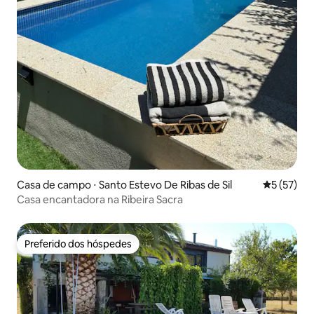
Casa de campo ⋅ Santo Estevo De Ribas de Sil
5 de uma a
5 (57)
Casa encantadora na Ribeira Sacra
Preferido dos hóspedes
Preferido dos hóspedes