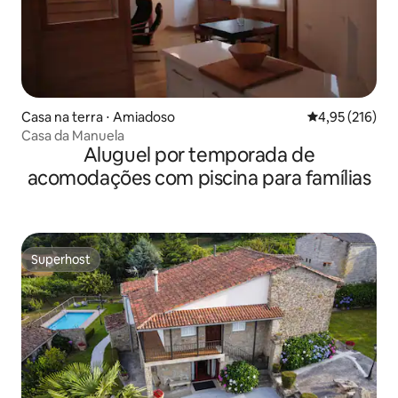
Casa na terra ⋅ Amiadoso
4,95 de uma av
4,95 (216)
Casa da Manuela
Aluguel por temporada de
acomodações com piscina para famílias
Superhost
Superhost