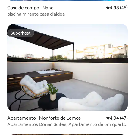
Casa de campo ⋅ Nane
4,98 de uma a
4,98 (45)
piscina mirante casa d'aldea
Superhost
Superhost
Apartamento ⋅ Monforte de Lemos
4,94 de uma a
4,94 (47)
Apartamentos Dorian Suites, Apartamento de um quarto.