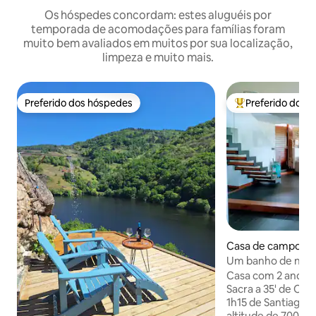
Os hóspedes concordam: estes aluguéis por
temporada de acomodações para famílias foram
muito bem avaliados em muitos por sua localização,
limpeza e muito mais.
Preferido dos hóspedes
Preferido dos 
Preferido dos hóspedes
Entre os melhore
Casa de campo ⋅ 
Um banho de natur
Tourón.
Casa com 2 andares
Sacra a 35' de Oure
1h15 de Santiago.
altitude de 700 me