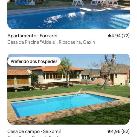
Apartamento ⋅ Forcarei
4,94 de uma a
4,94 (72)
Casa da Piscina "Aldeia". Ribadaeira, Gaxin
Preferido dos hóspedes
Preferido dos hóspedes
Casa de campo ⋅ Seixomil
4,96 de uma a
4,96 (82)