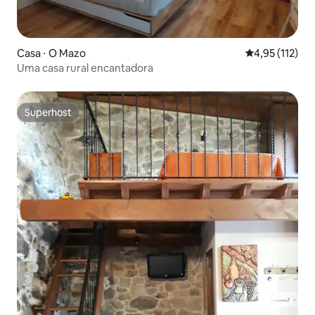
Casa ⋅ O Mazo
4,95 de uma av
4,95 (112)
Uma casa rural encantadora
Superhost
Superhost