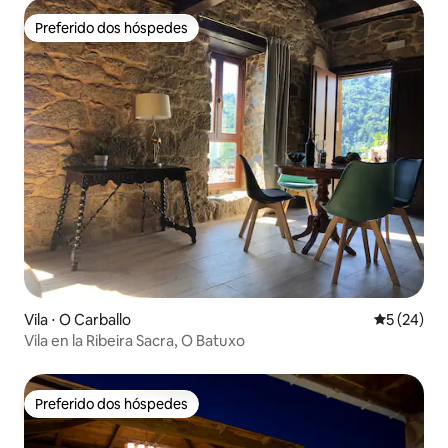
Preferido dos hóspedes
Preferido dos hóspedes
Vila ⋅ O Carballo
5 de uma a
5 (24)
Vila en la Ribeira Sacra, O Batuxo
Preferido dos hóspedes
Preferido dos hóspedes