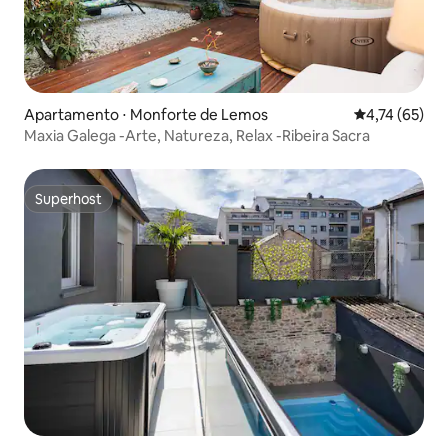
Apartamento ⋅ Monforte de Lemos
4,74 de uma a
4,74 (65)
Maxia Galega -Arte, Natureza, Relax -Ribeira Sacra
Superhost
Superhost