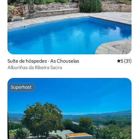
Suíte de hóspedes ⋅ As Chouselas
5 de uma a
5 (31)
Alburiñas da Ribeira Sacra
Superhost
Superhost