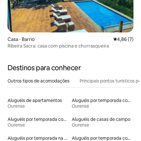
Casa ⋅ Barrio
4,86 de uma 
4,86 (7)
Ribeira Sacra: casa com piscina e churrasqueira
Destinos para conhecer
Outros tipos de acomodações
Principais pontos turísticos po
Aluguéis de apartamentos
Aluguéis por temporada com banheira de hidromassagem
Ourense
Ourense
Aluguéis por temporada com acesso ao lago
Aluguéis de casas de campo
Ourense
Ourense
Aluguéis por temporada na orla
Aluguéis por temporada com café da manhã