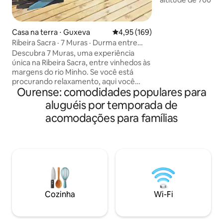
o rio Bubal. Piscin
del Miño. Arquite
misturada com pe
Casa na terra ⋅ Guxeva
4,95 de uma avaliação média de 
4,95 (169)
quadro-negro. 3 q
Ribeira Sacra · 7 Muras · Durma entre
banheiro/chuveiro 
vinhedos
Descubra 7 Muras, uma experiência
Cozinha moderna 
única na Ribeira Sacra, entre vinhedos às
banheira/chuveiro,
margens do rio Minho. Se você está
Destaque as abert
procurando relaxamento, aqui você
veados, milanos, p
Ourense: comodidades populares para
encontrará silêncio, natureza e
Um grande terren
tranquilidade. Você dormirá em uma
aluguéis por temporada de
árvores, flores
vinícola tradicional restaurada com
acomodações para famílias
charme, em um ambiente único.
Aproveite o espetacular chuveiro de
borda infinita com vista. Aprecie um pôr
do sol único e uma experiência
inesquecível no coração da natureza.
Excelente para uma viagem romântica.
A poucos metros do Caminho de
Santiago de Inverno. Junte-se a nós no
Cozinha
Wi-Fi
IG: @7_muras