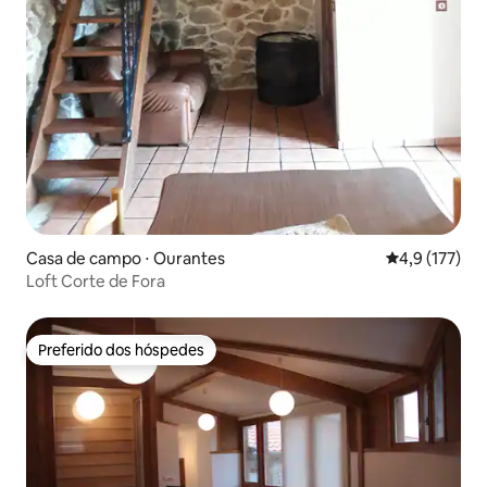
Casa de campo ⋅ Ourantes
4,9 de uma av
4,9 (177)
Loft Corte de Fora
Preferido dos hóspedes
Preferido dos hóspedes