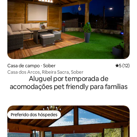
Casa de campo ⋅ Sober
5 de uma a
5 (12)
Casa dos Arcos, Ribeira Sacra, Sober
Aluguel por temporada de
acomodações pet friendly para famílias
Preferido dos hóspedes
Preferido dos hóspedes