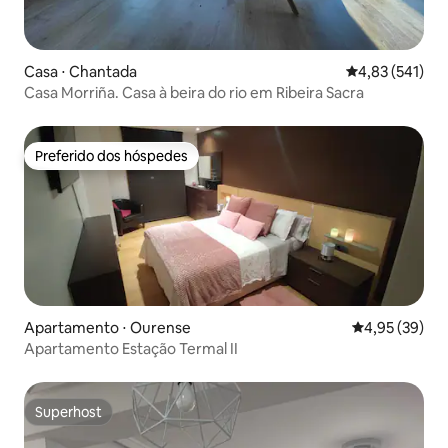
Casa ⋅ Chantada
4,83 de uma av
4,83 (541)
Casa Morriña. Casa à beira do rio em Ribeira Sacra
Preferido dos hóspedes
Preferido dos hóspedes
Apartamento ⋅ Ourense
4,95 de uma a
4,95 (39)
Apartamento Estação Termal II
Superhost
Superhost