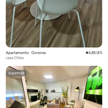
Apartamento ⋅ Ourense
4,85 de uma a
4,85 (41)
casa Chloe
Superhost
Superhost