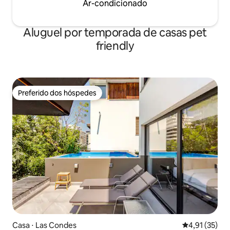
Ar-condicionado
Aluguel por temporada de casas pet
friendly
Preferido dos hóspedes
Preferido dos hóspedes
Casa ⋅ Las Condes
4,91 de uma a
4,91 (35)