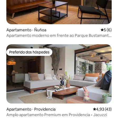
Apartamento ⋅ Ñuñoa
5 de uma 
5 (6)
Apartamento moderno em frente ao Parque Bustamante
com ar-condicionado
Preferido dos hóspedes
Preferido dos hóspedes
Apartamento ⋅ Providencia
4,93 de uma a
4,93 (43)
Amplo apartamento Premium em Providencia • Jacuzzi