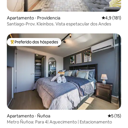
Apartamento ⋅ Providencia
4,9 de uma av
4,9 (181)
Santiago-Prov. Kleinbos. Vista espetacular dos Andes
Preferido dos hóspedes
Entre os melhores preferidos dos hóspedes
Apartamento ⋅ Ñuñoa
5 de uma a
5 (15)
Metro Ñuñoa: Para 4| Aquecimento | Estacionamento