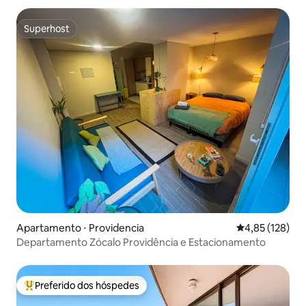
Superhost
Superhost
Apartamento ⋅ Providencia
4,85 de uma av
4,85 (128)
Departamento Zócalo Providência e Estacionamento
Preferido dos hóspedes
Entre os melhores preferidos dos hóspedes