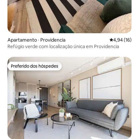
Apartamento ⋅ Providencia
4,94 de uma a
4,94 (16)
Refúgio verde com localização única em Providencia
Preferido dos hóspedes
Preferido dos hóspedes