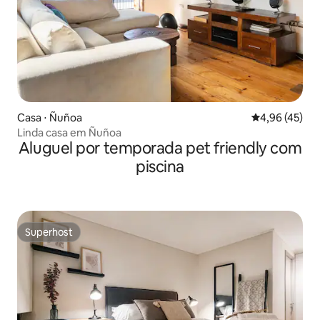
Casa ⋅ Ñuñoa
4,96 de uma a
4,96 (45)
Linda casa em Ñuñoa
Aluguel por temporada pet friendly com
piscina
Superhost
Superhost