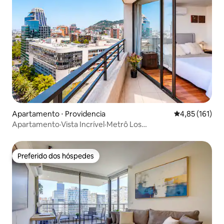
Apartamento ⋅ Providencia
4,85 de uma av
4,85 (161)
Apartamento·Vista Incrível·Metrô Los
Leones·Estacionamento
Preferido dos hóspedes
Preferido dos hóspedes