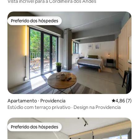
Vista incrível para a Cordilheira dos Andes
Preferido dos hóspedes
Preferido dos hóspedes
Apartamento ⋅ Providencia
4,86 de uma 
4,86 (7)
Estúdio com terraço privativo · Design na Providencia
Preferido dos hóspedes
Preferido dos hóspedes