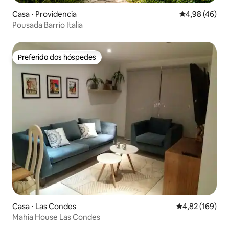
Casa ⋅ Providencia
4,98 de uma a
4,98 (46)
Pousada Barrio Italia
Preferido dos hóspedes
Preferido dos hóspedes
Casa ⋅ Las Condes
4,82 de uma av
4,82 (169)
Mahia House Las Condes