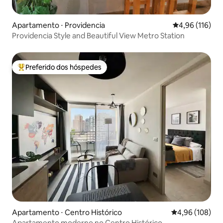
Apartamento ⋅ Providencia
4,96 de uma av
4,96 (116)
Providencia Style and Beautiful View Metro Station
Preferido dos hóspedes
Entre os melhores preferidos dos hóspedes
Apartamento ⋅ Centro Histórico
4,96 de uma av
4,96 (108)
Apartamento moderno no Centro Histórico