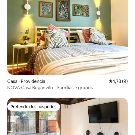
Casa ⋅ Providencia
4,78 de uma 
4,78 (9)
NOVA Casa Buganvilia – Famílias e grupos
Preferido dos hóspedes
Preferido dos hóspedes