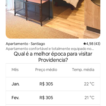
Apartamento ⋅ Santiago
4,98 de uma a
4,98 (43)
Apartamento confortável e totalmente equipado no
Qual é a melhor época para visitar
centro de Santiago
Providencia?
Mês
Preço médio
Temp. média
Jan.
R$ 305
22 °C
Fev.
R$ 305
21 °C