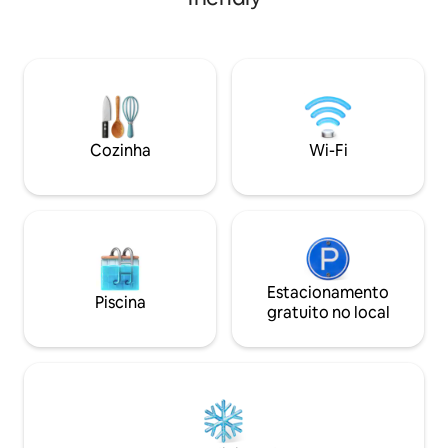
relaxar, trabalhar remotamente ou
explorar a pé. 📍 A poucos passos do
metrô, do Morro de Santa Lucía, de La
Moneda, de cafés e de restaurantes.
Acomoda de 1 a 3 hóspedes, com Wi-Fi
rápido, Smart TV, cozinha equipada e
check-in autônomo.
Cozinha
Wi-Fi
Estacionamento
Piscina
gratuito no local