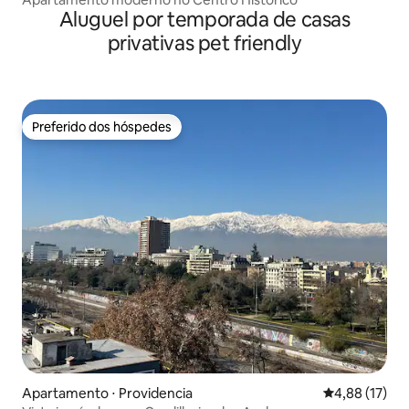
Aluguel por temporada de casas
privativas pet friendly
Preferido dos hóspedes
Preferido dos hóspedes
Apartamento ⋅ Providencia
4,88 de uma a
4,88 (17)