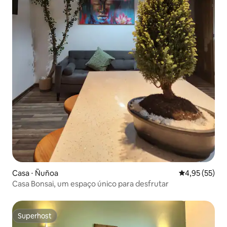
Casa ⋅ Ñuñoa
4,95 de uma a
4,95 (55)
Casa Bonsai, um espaço único para desfrutar
Superhost
Superhost