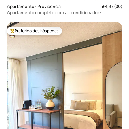
Apartamento ⋅ Providencia
4,97 de uma a
4,97 (30)
Apartamento completo com ar-condicionado e
estacionamento privativo
Preferido dos hóspedes
Entre os melhores preferidos dos hóspedes