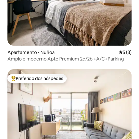
Apartamento ⋅ Ñuñoa
5 de uma 
5 (3)
Amplo e moderno Apto Premium 2q/2b +A/C+Parking
Preferido dos hóspedes
Entre os melhores preferidos dos hóspedes