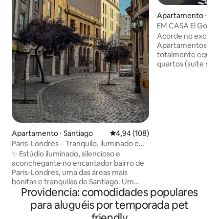
Apartamento ⋅ La
EM CASA El Golf 
Acorde no exclusiv
Apartamentos esp
totalmente equipados. C
quartos (suíte ma
estar e de jantar 
cozinha totalment
de estar separada
office. Aproveite acesso totalmente
autônomo, Wi-Fi d
padrões de limpez
Localizado a pouc
Apartamento ⋅ Santiago
4,94 de uma avaliação média de 
4,94 (108)
cercado pelos mel
Paris-Londres – Tranquilo, iluminado e
cafés, parques e 
em localização privilegiada
✨ Estúdio iluminado, silencioso e
precisa para se l
aconchegante no encantador bairro de
facilidade em Sant
Paris-Londres, uma das áreas mais
bonitas e tranquilas de Santiago. Um
Providencia: comodidades populares
espaço tranquilo, confortável e
totalmente equipado, com uma vista
para aluguéis por temporada pet
tranquila para o pátio interno, perfeito
friendly
para relaxar e fugir da cidade. Ideal para