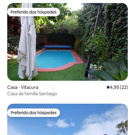
Preferido dos hóspedes
Preferido dos hóspedes
Casa ⋅ Vitacura
4,95 de uma a
4,95 (22)
Casa da família Santiago
Preferido dos hóspedes
Preferido dos hóspedes