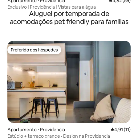
Apartamento ⋅ Providencia
4,82 de uma a
4,82 (55)
Exclusivo | Providência | Vistas para a água
Aluguel por temporada de
acomodações pet friendly para famílias
Preferido dos hóspedes
Preferido dos hóspedes
Apartamento ⋅ Providencia
4,91 de uma a
4,91 (11)
Estúdio + terraço grande · Design na Providencia