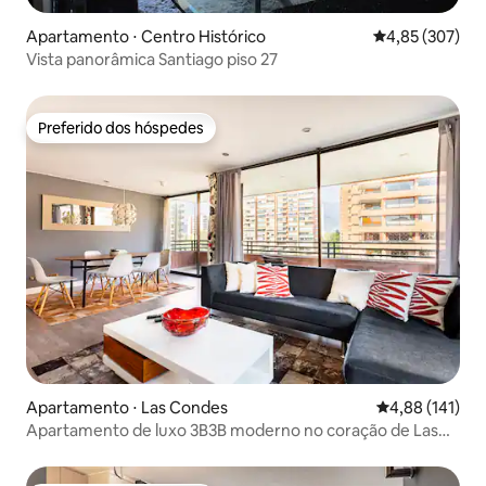
Apartamento ⋅ Centro Histórico
4,85 de uma av
4,85 (307)
Vista panorâmica Santiago piso 27
Preferido dos hóspedes
Preferido dos hóspedes
Apartamento ⋅ Las Condes
4,88 de uma av
4,88 (141)
Apartamento de luxo 3B3B moderno no coração de Las
Condes