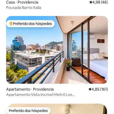
Casa ⋅ Providencia
4,98 de uma a
4,98 (46)
Pousada Barrio Italia
Preferido dos hóspedes
Entre os melhores preferidos dos hóspedes
Apartamento ⋅ Providencia
4,85 de uma av
4,85 (161)
Apartamento·Vista Incrível·Metrô Los
Leones·Estacionamento
Preferido dos hóspedes
Preferido dos hóspedes