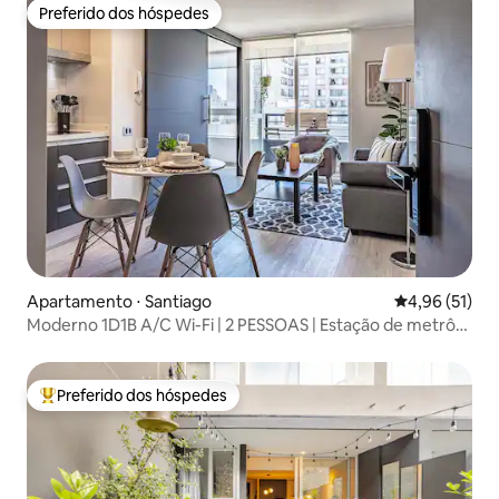
Preferido dos hóspedes
Preferido dos hóspedes
Apartamento ⋅ Santiago
4,96 de uma a
4,96 (51)
Moderno 1D1B A/C Wi-Fi | 2 PESSOAS | Estação de metrô
Sta. Lucía 10
Preferido dos hóspedes
Entre os melhores preferidos dos hóspedes