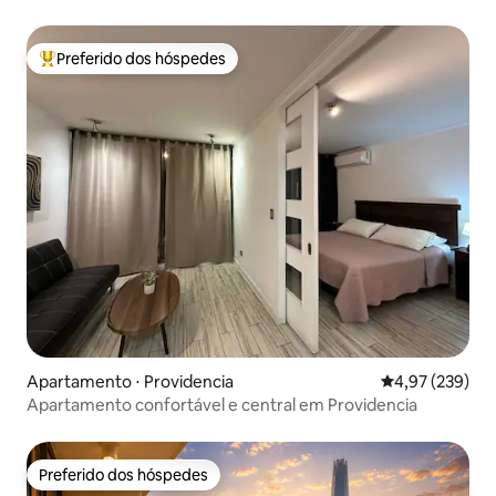
Preferido dos hóspedes
Entre os melhores preferidos dos hóspedes
Apartamento ⋅ Providencia
4,97 de uma av
4,97 (239)
Apartamento confortável e central em Providencia
Preferido dos hóspedes
Preferido dos hóspedes