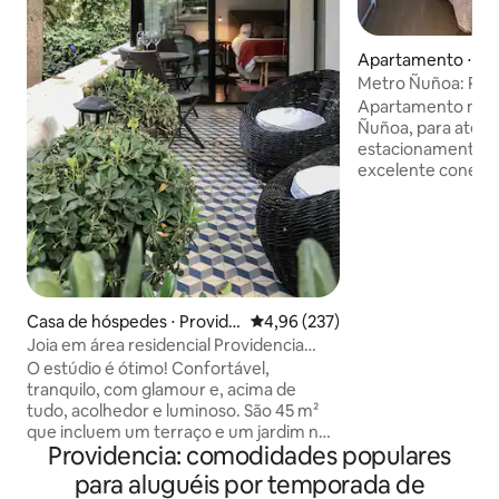
Apartamento ⋅ Ñ
Metro Ñuñoa: Para
Estacionamento
Apartamento mod
Ñuñoa, para até 4
estacionamento adi
excelente conexão
Localizado perto 
Ñuñoa (L3/L6), da 
Italia, de Providencia
para turistas e viaj
quarto com cama k
para 2 pessoas, Wi
área de trabalho, 
Casa de hóspedes ⋅ Provide
4,96 de uma avaliação média de 
4,96 (237)
totalmente equipa
ncia
Joia em área residencial Providencia
e secar roupa. Pa
tranquilidade, segurança e beleza total
O estúdio é ótimo! Confortável,
todo o ano, ela co
tranquilo, com glamour e, acima de
ar-condicionado qu
tudo, acolhedor e luminoso. São 45 m²
estar e quarto).
que incluem um terraço e um jardim no
Providencia: comodidades populares
acesso. Estarei disponível para qualquer
informação ou ajuda que seja necessária
para aluguéis por temporada de
durante a sua estadia. Recomendações