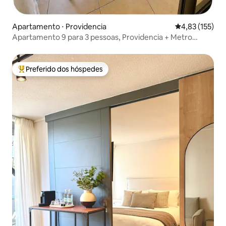
Apartamento ⋅ Providencia
4,83 de uma av
4,83 (155)
Apartamento 9 para 3 pessoas, Providencia + Metro
Manuel Montt
Preferido dos hóspedes
Entre os melhores preferidos dos hóspedes