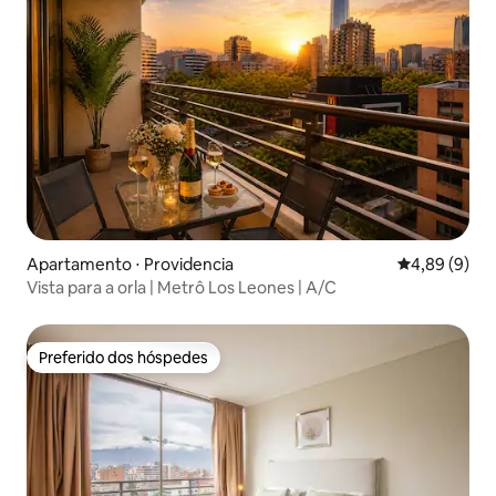
Apartamento ⋅ Providencia
4,89 de uma 
4,89 (9)
Vista para a orla | Metrô Los Leones | A/C
Preferido dos hóspedes
Preferido dos hóspedes