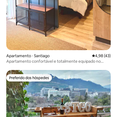
Apartamento ⋅ Santiago
4,98 de uma a
4,98 (43)
Apartamento confortável e totalmente equipado no
centro de Santiago
Preferido dos hóspedes
Preferido dos hóspedes