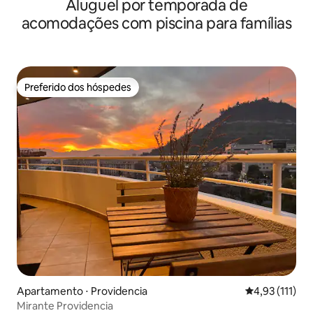
Aluguel por temporada de
varanda, Wi-Fi
acomodações com piscina para famílias
Preferido dos hóspedes
Preferido dos hóspedes
Apartamento ⋅ Providencia
4,93 de uma av
4,93 (111)
Mirante Providencia