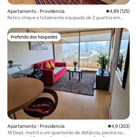
Apartamento ⋅ Providencia
4,89 de uma av
4,89 (125)
Retiro chique e totalmente equipado de 2 quartos em
Providencia
Preferido dos hóspedes
Preferido dos hóspedes
Apartamento ⋅ Providencia
4,9 de uma av
4,9 (203)
18 Dept. metrô a um quarteirão de distância, piscina na