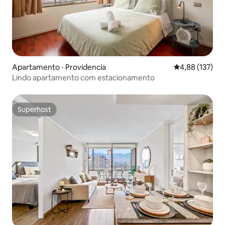
Apartamento ⋅ Providencia
4,88 de uma av
4,88 (137)
Lindo apartamento com estacionamento
Superhost
Superhost