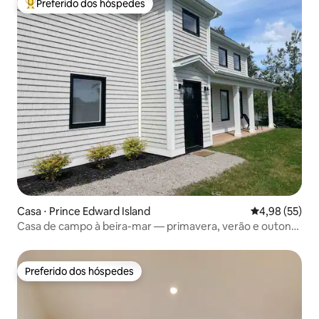
Preferido dos hóspedes
Entre os melhores preferidos dos hóspedes
Casa ⋅ Prince Edward Island
4,98 de uma a
4,98 (55)
Casa de campo à beira-mar — primavera, verão e outono
de 2025!
Preferido dos hóspedes
Preferido dos hóspedes