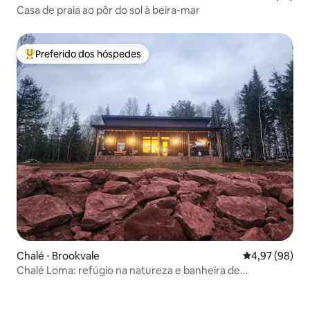
Casa de praia ao pôr do sol à beira-mar
Preferido dos hóspedes
Entre os melhores preferidos dos hóspedes
Chalé ⋅ Brookvale
4,97 de uma a
4,97 (98)
Chalé Loma: refúgio na natureza e banheira de
hidromassagem