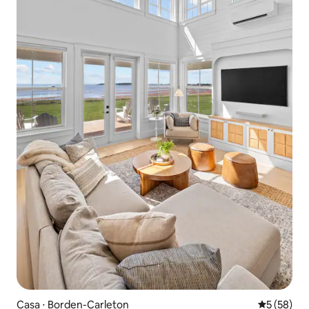
Casa ⋅ Borden-Carleton
5 de uma a
5 (58)