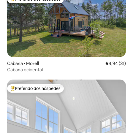
Entre os melhores preferidos dos hóspedes
Cabana ⋅ Morell
4,94 de uma a
4,94 (31)
Cabana ocidental
Preferido dos hóspedes
Entre os melhores preferidos dos hóspedes