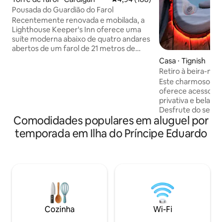
Pousada do Guardião do Farol
Recentemente renovada e mobilada, a
Lighthouse Keeper's Inn oferece uma
suíte moderna abaixo de quatro andares
abertos de um farol de 21 metros de
altura. Venha relaxar em um dos
Casa ⋅ Tignish
refúgios mais exclusivos do Canadá.
Retiro à beira-mar
Durma tranquilamente sob esta torre
Este charmoso cha
histórica neste canto tranquilo da Ilha do
oferece acesso di
Príncipe Eduardo. Acomode-se e
privativa e belas v
recarregue as energias. Ou use o Farol
Desfrute do seu 
de Annandale como base para
Comodidades populares em aluguel por
enquanto observa 
experimentar restaurantes locais cinco
o dia praticando c
temporada em Ilha do Príncipe Eduardo
estrelas, eventos culturais de nível
costa e dos penh
mundial e algumas das melhores praias
relaxe na banhei
da América do Norte. Máximo de 2
com vista para o mar. Um esp
hóspedes – somente para adultos
gazebo e uma fog
cenário perfeito par
enquanto a casa 
totalmente equipa
confortável. Relax
Cozinha
Wi-Fi
ondas. As cidade