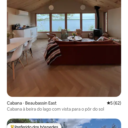
Cabana ⋅ Beaubassin East
5 de uma a
5 (62)
Cabana à beira do lago com vista para o pôr do sol
Preferido dos hóspedes