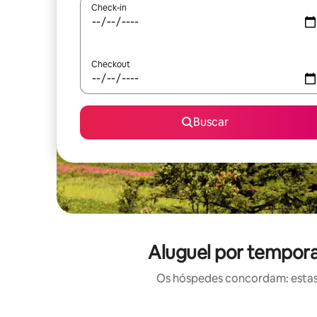
Check-in
Checkout
Buscar
Aluguel por tempora
Os hóspedes concordam: estas