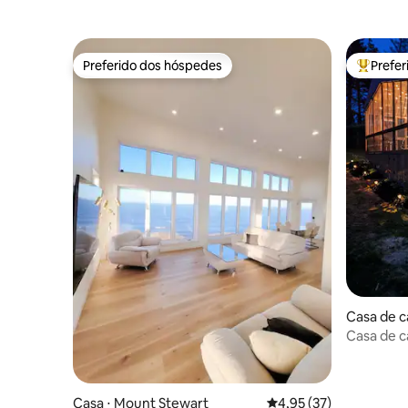
Preferido dos hóspedes
Prefe
Preferido dos hóspedes
Entre os
Casa de 
Casa de 
Casa ⋅ Mount Stewart
4,95 de uma avaliação 
4,95 (37)