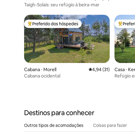
Taigh-Solais: seu refúgio à beira-mar
Preferido dos hóspedes
Prefe
Entre os melhores preferidos dos hóspedes
Entre os
Cabana ⋅ Morell
4,94 de uma avaliação 
4,94 (31)
Casa ⋅ Ke
Cabana ocidental
Refúgio e
Destinos para conhecer
Outros tipos de acomodações
Coisas para fazer