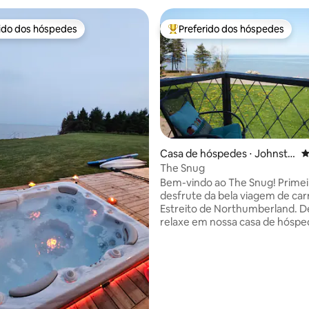
rido dos hóspedes
Preferido dos hóspedes
 melhores preferidos dos hóspedes
Entre os melhores preferidos d
Casa de hóspedes ⋅ Johnsto
4
n Point
The Snug
Bem-vindo ao The Snug! Primeiro,
desfrute da bela viagem de car
Estreito de Northumberland. Depois,
relaxe em nossa casa de hóspe
da garagem... um espaço priva
aconchegante com vista para o
lugar maravilhoso para descone
relaxar e respirar o ar fresco e 
édia de 5, 188 avaliações
e NADAR! Vamos recebê-lo e
compartilhar nosso conhecime