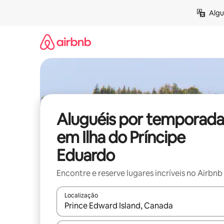
Pular
Algu
para
o
conteúdo
Aluguéis por temporada
em Ilha do Príncipe
Eduardo
Encontre e reserve lugares incríveis no Airbnb
Localização
Quando os resultados estiverem disponíveis, expl