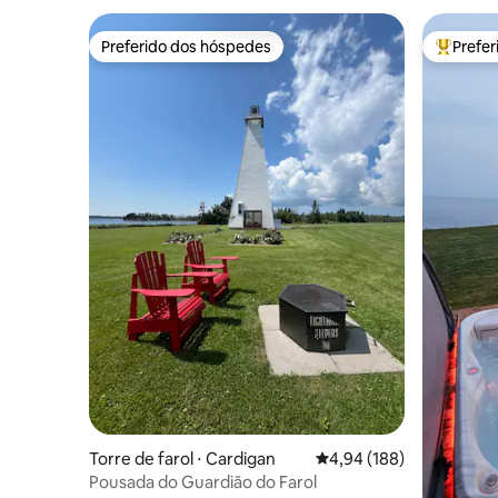
Preferido dos hóspedes
Prefe
Preferido dos hóspedes
Entre os
Torre de farol ⋅ Cardigan
4,94 de uma avaliação m
4,94 (188)
Pousada do Guardião do Farol