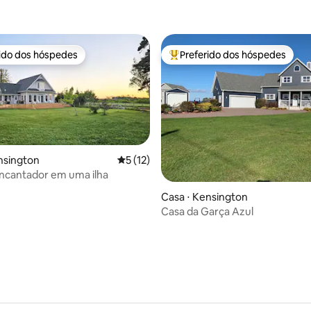
rido dos hóspedes
Preferido dos hóspedes
 melhores preferidos dos hóspedes
Entre os melhores preferidos d
média de 5, 31 avaliações
nsington
5 de uma avaliação média de 5, 12 avalia
5 (12)
ncantador em uma ilha
Casa ⋅ Kensington
Casa da Garça Azul