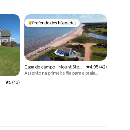
Preferido dos hóspedes
os hóspedes
Entre os melhores preferidos dos hóspedes
ções
Casa de campo ⋅ Mount Stew
4,95 de uma avaliação
4,95 (42)
art
Assento na primeira fila para a praia
perfeita de PEI
5 de uma avaliação média de 5, 43 avaliações
5 (43)