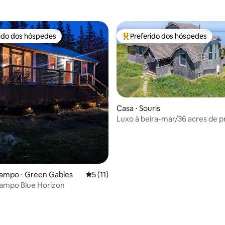
rido dos hóspedes
Preferido dos hóspedes
 melhores preferidos dos hóspedes
Entre os melhores preferidos d
Casa ⋅ Souris
Luxo à beira-mar/36 acres de p
campo ⋅ Green Gables
5 de uma avaliação média de 5, 11 avalia
5 (11)
campo Blue Horizon
média de 5, 37 avaliações