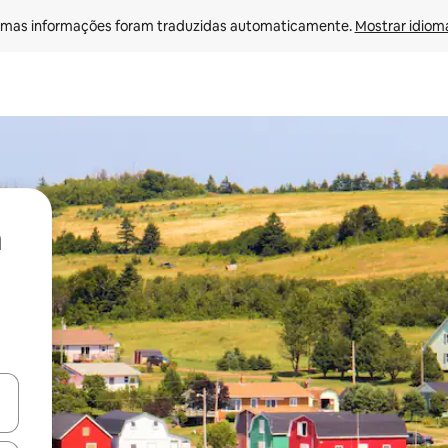
mas informações foram traduzidas automaticamente. 
Mostrar idioma
ore-os usando as seta para cima e para baixo do teclado ou tocando e