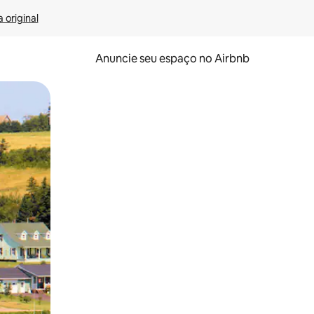
 original
Anuncie seu espaço no Airbnb
 deslizando o dedo na tela.