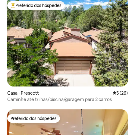
Preferido dos hóspedes
Entre os melhores preferidos dos hóspedes
Casa ⋅ Prescott
5 de uma a
5 (26)
Caminhe até trilhas/piscina/garagem para 2 carros
Preferido dos hóspedes
Preferido dos hóspedes