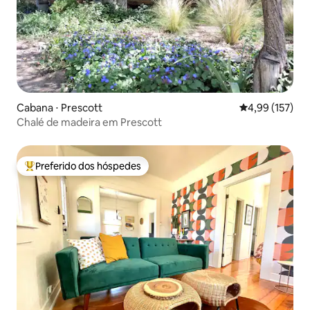
Cabana ⋅ Prescott
4,99 de uma av
4,99 (157)
Chalé de madeira em Prescott
Preferido dos hóspedes
Entre os melhores preferidos dos hóspedes