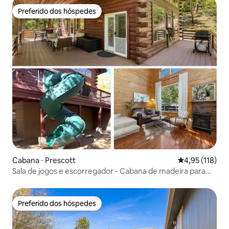
Preferido dos hóspedes
Preferido dos hóspedes
Cabana ⋅ Prescott
4,95 de uma av
4,95 (118)
Sala de jogos e escorregador - Cabana de madeira para
diversão em família!
Preferido dos hóspedes
Preferido dos hóspedes