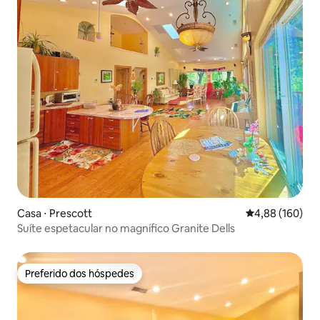
Casa ⋅ Prescott
4,88 de uma av
4,88 (160)
Suíte espetacular no magnífico Granite Dells
Preferido dos hóspedes
Preferido dos hóspedes