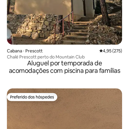
Cabana ⋅ Prescott
4,95 de uma av
4,95 (275)
Chalé Prescott perto do Mountain Club
Aluguel por temporada de
acomodações com piscina para famílias
Preferido dos hóspedes
Preferido dos hóspedes