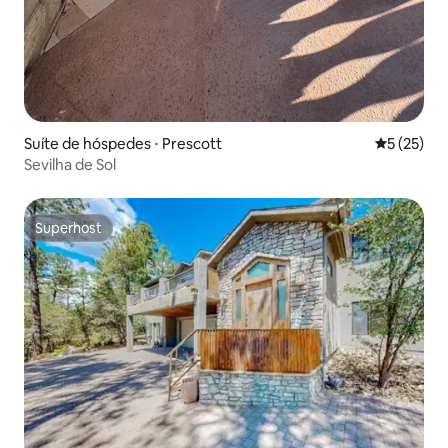
Suíte de hóspedes ⋅ Prescott
5 de uma a
5 (25)
Sevilha de Sol
Superhost
Superhost