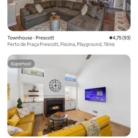
Townhouse ⋅ Prescott
4,75 de uma a
4,75 (93)
Perto de Praça Prescott, Piscina, Playground, Tênis
Superhost
Superhost