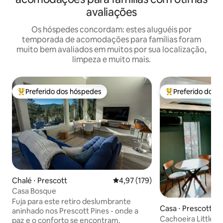
avaliações
Os hóspedes concordam: estes aluguéis por
temporada de acomodações para famílias foram
muito bem avaliados em muitos por sua localização,
limpeza e muito mais.
Preferido dos hóspedes
Preferido dos 
Entre os melhores preferidos dos hóspedes
Entre os melhore
Chalé ⋅ Prescott
4,97 de uma avaliação média de 
4,97 (179)
Casa Bosque
Fuja para este retiro deslumbrante
Casa ⋅ Prescott
aninhado nos Prescott Pines - onde a
Cachoeira Little
paz e o conforto se encontram.