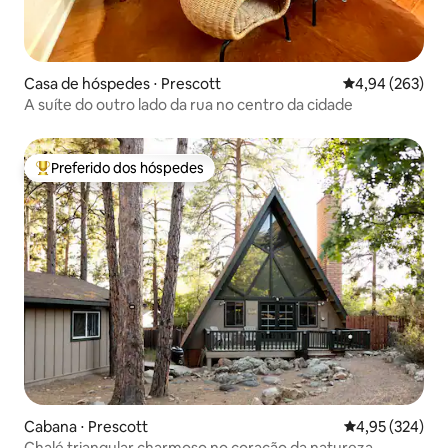
Casa de hóspedes ⋅ Prescott
4,94 de uma ava
4,94 (263)
A suíte do outro lado da rua no centro da cidade
Preferido dos hóspedes
Entre os melhores preferidos dos hóspedes
Cabana ⋅ Prescott
4,95 de uma av
4,95 (324)
Chalé triangular charmoso no coração da natureza