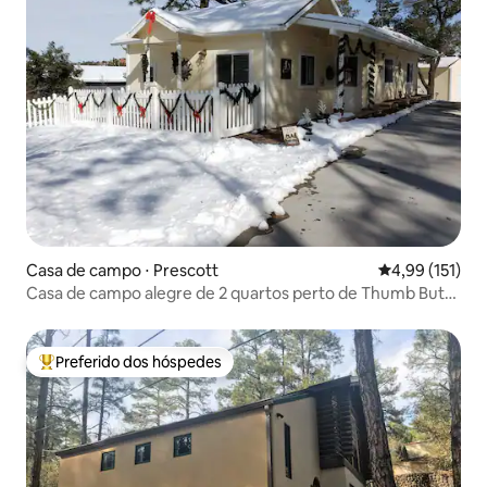
Casa de campo ⋅ Prescott
4,99 de uma av
4,99 (151)
Casa de campo alegre de 2 quartos perto de Thumb Butte
e do centro da cidade
Preferido dos hóspedes
Entre os melhores preferidos dos hóspedes