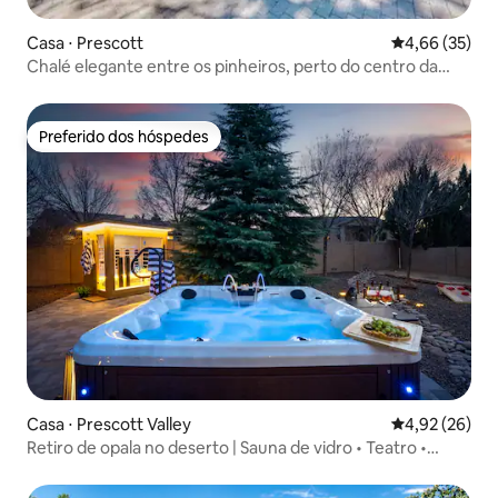
Casa ⋅ Prescott
4,66 de uma a
4,66 (35)
Chalé elegante entre os pinheiros, perto do centro da
cidade
Preferido dos hóspedes
Preferido dos hóspedes
Casa ⋅ Prescott Valley
4,92 de uma a
4,92 (26)
Retiro de opala no deserto | Sauna de vidro • Teatro •
Arcade