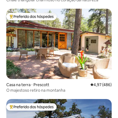
Preferido dos hóspedes
Entre os melhores preferidos dos hóspedes
Casa na terra ⋅ Prescott
4,97 de uma av
4,97 (486)
O majestoso retiro na montanha
Preferido dos hóspedes
Entre os melhores preferidos dos hóspedes