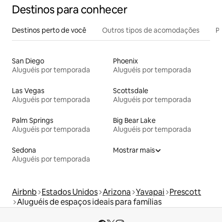
Destinos para conhecer
Destinos perto de você
Outros tipos de acomodações
Pr
San Diego
Phoenix
Aluguéis por temporada
Aluguéis por temporada
Las Vegas
Scottsdale
Aluguéis por temporada
Aluguéis por temporada
Palm Springs
Big Bear Lake
Aluguéis por temporada
Aluguéis por temporada
Sedona
Mostrar mais
Aluguéis por temporada
Airbnb
Estados Unidos
Arizona
Yavapai
Prescott
Aluguéis de espaços ideais para famílias