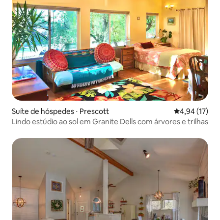
Suíte de hóspedes ⋅ Prescott
4,94 de uma a
4,94 (17)
Lindo estúdio ao sol em Granite Dells com árvores e trilhas