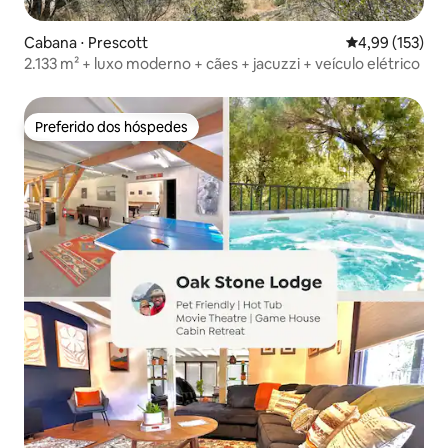
Cabana ⋅ Prescott
4,99 de uma av
4,99 (153)
2.133 m² + luxo moderno + cães + jacuzzi + veículo elétrico
Preferido dos hóspedes
Preferido dos hóspedes