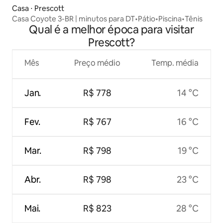
Casa ⋅ Prescott
Casa Coyote 3-BR | minutos para DT•Pátio•Piscina•Tênis
Qual é a melhor época para visitar
Prescott?
Mês
Preço médio
Temp. média
Jan.
R$ 778
14 °C
Fev.
R$ 767
16 °C
Mar.
R$ 798
19 °C
Abr.
R$ 798
23 °C
Mai.
R$ 823
28 °C