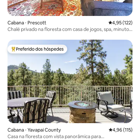
Cabana ⋅ Prescott
4,95 de uma av
4,95 (122)
Chalé privado na floresta com casa de jogos, spa, minutos
para DT
Preferido dos hóspedes
Entre os melhores preferidos dos hóspedes
Cabana ⋅ Yavapai County
4,96 de uma av
4,96 (115)
Casa na floresta com vista panorâmica para