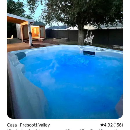
Casa ⋅ Prescott Valley
4,92 de uma av
4,92 (156)