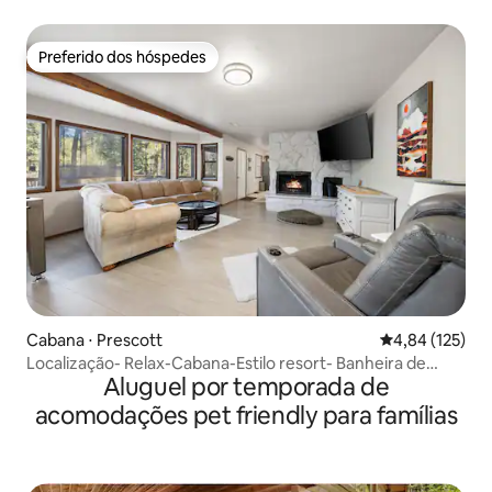
pinheiros/fliperama/spa/jogos
Preferido dos hóspedes
Preferido dos hóspedes
Cabana ⋅ Prescott
4,84 de uma av
4,84 (125)
Localização- Relax-Cabana-Estilo resort- Banheira de
Aluguel por temporada de
hidromassagem- Jogos
acomodações pet friendly para famílias