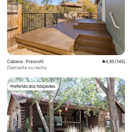
Cabana ⋅ Prescott
4,95 de uma av
4,95 (145)
Diamante no riacho
Preferido dos hóspedes
Preferido dos hóspedes