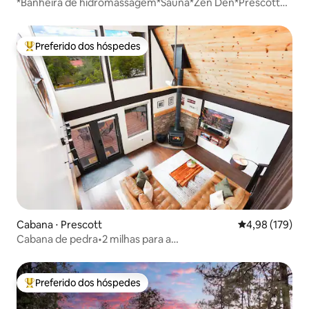
*Banheira de hidromassagem*Sauna*Zen Den*Prescott
Area Retreat*
Preferido dos hóspedes
Entre os melhores preferidos dos hóspedes
Cabana ⋅ Prescott
4,98 de uma av
4,98 (179)
Cabana de pedra•2 milhas para a
cidade•vistas•spa•fogueira
Preferido dos hóspedes
Entre os melhores preferidos dos hóspedes