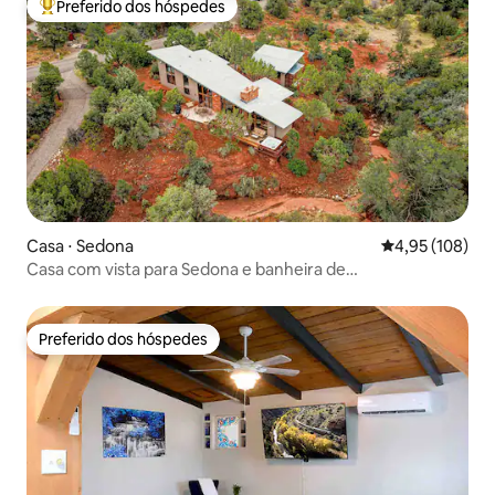
Preferido dos hóspedes
Entre os melhores preferidos dos hóspedes
Casa ⋅ Sedona
4,95 de uma av
4,95 (108)
Casa com vista para Sedona e banheira de
hidromassagem!
Preferido dos hóspedes
Preferido dos hóspedes