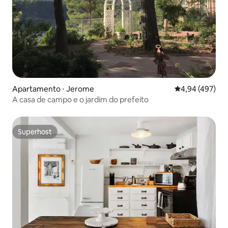
Apartamento ⋅ Jerome
4,94 de uma av
4,94 (497)
A casa de campo e o jardim do prefeito
Superhost
Superhost