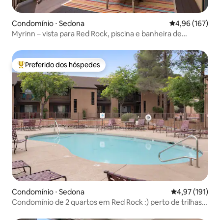
Condomínio ⋅ Sedona
4,96 de uma av
4,96 (167)
Myrinn – vista para Red Rock, piscina e banheira de
hidromassagem|Canyon Mesa
Preferido dos hóspedes
Entre os melhores preferidos dos hóspedes
Condomínio ⋅ Sedona
4,97 de uma av
4,97 (191)
Condomínio de 2 quartos em Red Rock :) perto de trilhas e
restaurantes