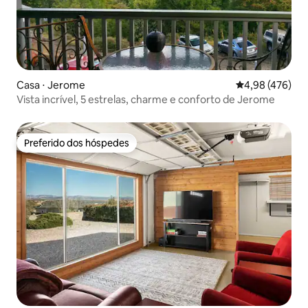
Casa ⋅ Jerome
4,98 de uma av
4,98 (476)
Vista incrível, 5 estrelas, charme e conforto de Jerome
Preferido dos hóspedes
Preferido dos hóspedes