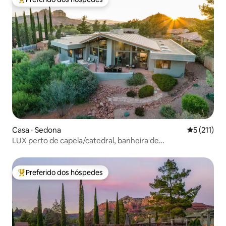
Entre os melhores preferidos dos hóspedes
Casa ⋅ Sedona
5 de uma av
5 (211)
LUX perto de capela/catedral, banheira de
hidromassagem, trilhas
Preferido dos hóspedes
Entre os melhores preferidos dos hóspedes