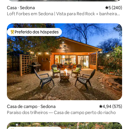
Casa ⋅ Sedona
5 de uma av
5 (240)
Loft Forbes em Sedona | Vista para Red Rock + banheira
de hidromassagem
Preferido dos hóspedes
Entre os melhores preferidos dos hóspedes
Casa de campo ⋅ Sedona
4,94 de uma av
4,94 (575)
Paraíso dos trilheiros — Casa de campo perto do riacho