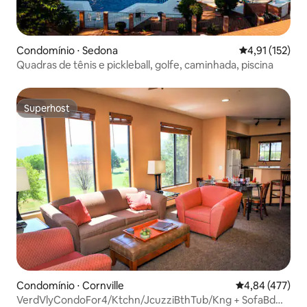
Condomínio ⋅ Sedona
4,91 de uma av
4,91 (152)
Quadras de tênis e pickleball, golfe, caminhada, piscina
Superhost
Superhost
Condomínio ⋅ Cornville
4,84 de uma av
4,84 (477)
VerdVlyCondoFor4/Ktchn/JcuzziBthTub/Kng + SofaBd