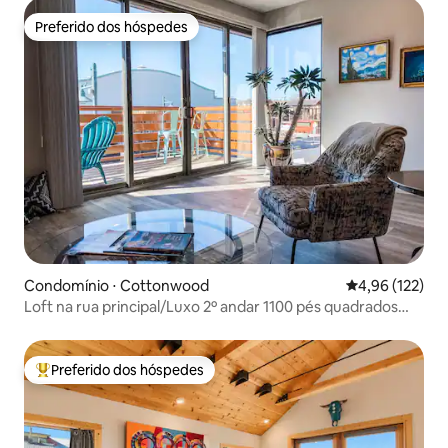
Preferido dos hóspedes
Preferido dos hóspedes
Condomínio ⋅ Cottonwood
4,96 de uma av
4,96 (122)
Loft na rua principal/Luxo 2º andar 1100 pés quadrados
Condomínio
Preferido dos hóspedes
Entre os melhores preferidos dos hóspedes