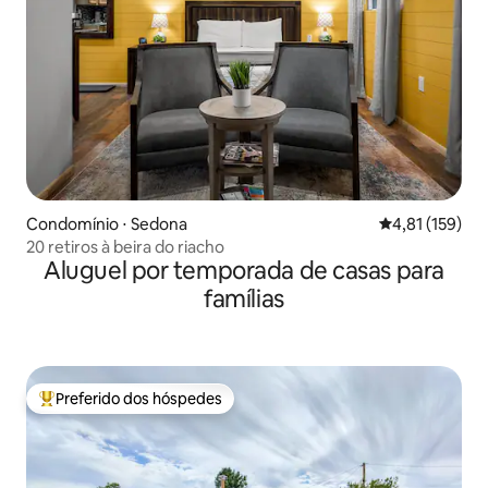
Condomínio ⋅ Sedona
4,81 de uma av
4,81 (159)
20 retiros à beira do riacho
Aluguel por temporada de casas para
famílias
Preferido dos hóspedes
Entre os melhores preferidos dos hóspedes