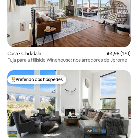
Casa ⋅ Clarkdale
4,98 de uma av
4,98 (170)
Fuja para a Hillside Winehouse: nos arredores de Jerome
Preferido dos hóspedes
Entre os melhores preferidos dos hóspedes