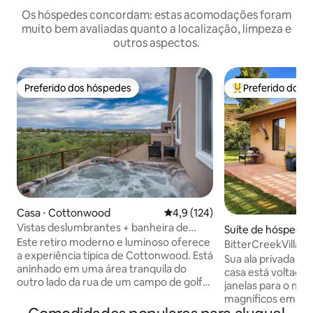
Os hóspedes concordam: estas acomodações foram
muito bem avaliadas quanto a localização, limpeza e
outros aspectos.
Preferido dos hóspedes
Preferido dos 
Preferido dos hóspedes
Entre os melhore
Casa ⋅ Cottonwood
4,9 de uma avaliação média de 
4,9 (124)
Vistas deslumbrantes + banheira de
Suíte de hóspedes
hidromassagem + localização! 2 camas/2
Este retiro moderno e luminoso oferece
le
BitterCreekVilla 
banheiros
a experiência típica de Cottonwood. Está
hidromassagem/Ca
Sua ala privada d
aninhado em uma área tranquila do
casa está voltada 
outro lado da rua de um campo de golfe
janelas para o nasc
e a uma curta distância de carro da
magníficos em dir
Cidade Velha e de inúmeras belezas
vermelhas de Sedo