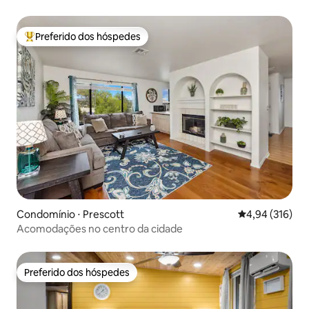
HV1
Preferido dos hóspedes
Entre os melhores preferidos dos hóspedes
Condomínio ⋅ Prescott
4,94 de uma av
4,94 (316)
Acomodações no centro da cidade
Preferido dos hóspedes
Preferido dos hóspedes