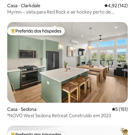
Casa ⋅ Clarkdale
4,92 de uma av
4,92 (142)
Myrinn – vista para Red Rock e air hockey perto de
Jerome
Preferido dos hóspedes
Entre os melhores preferidos dos hóspedes
Casa ⋅ Sedona
5 de uma av
5 (151)
*NOVO West Sedona Retreat Construído em 2023
Preferido dos hóspedes