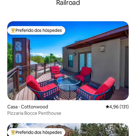
Railroad
Preferido dos hóspedes
Entre os melhores preferidos dos hóspedes
Casa ⋅ Cottonwood
4,96 de uma av
4,96 (131)
Pizzaria Bocce Penthouse
Preferido dos hóspedes
Entre os melhores preferidos dos hóspedes