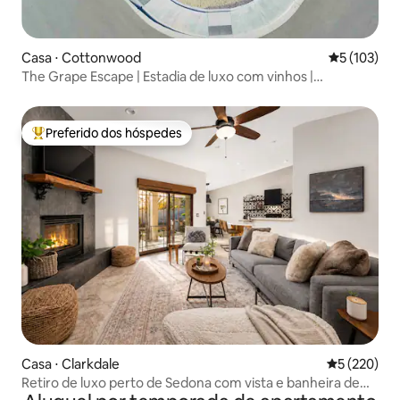
Casa ⋅ Cottonwood
5 de uma av
5 (103)
The Grape Escape | Estadia de luxo com vinhos |
Caminhada pela cidade antiga
Preferido dos hóspedes
Entre os melhores preferidos dos hóspedes
Casa ⋅ Clarkdale
5 de uma av
5 (220)
Retiro de luxo perto de Sedona com vista e banheira de
hidromassagem!