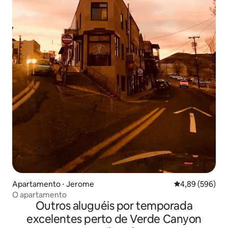
Apartamento ⋅ Jerome
4,89 de uma ava
4,89 (596)
O apartamento
Outros aluguéis por temporada
excelentes perto de Verde Canyon