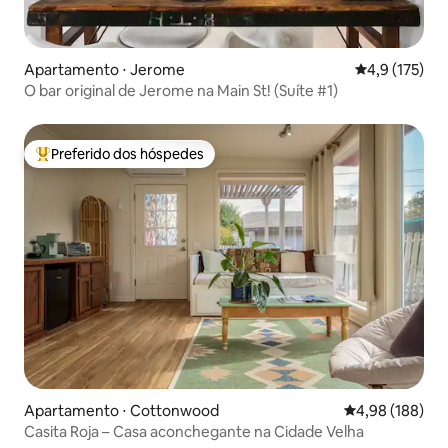
Apartamento ⋅ Jerome
4,9 de uma av
4,9 (175)
O bar original de Jerome na Main St! (Suíte #1)
Preferido dos hóspedes
Entre os melhores preferidos dos hóspedes
Apartamento ⋅ Cottonwood
4,98 de uma av
4,98 (188)
Casita Roja – Casa aconchegante na Cidade Velha