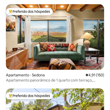
Preferido dos hóspedes
Entre os melhores preferidos dos hóspedes
Apartamento ⋅ Sedona
4,91 de uma av
4,91 (150)
Apartamento panorâmico de 1 quarto com terraço,
churrasqueira e lareira
Preferido dos hóspedes
Entre os melhores preferidos dos hóspedes