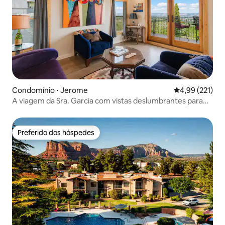
Condomínio ⋅ Jerome
4,99 de uma av
4,99 (221)
A viagem da Sra. Garcia com vistas deslumbrantes para
sempre!
Preferido dos hóspedes
Preferido dos hóspedes