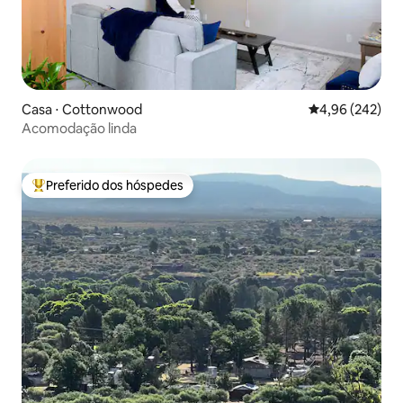
Casa ⋅ Cottonwood
4,96 de uma ava
4,96 (242)
Acomodação linda
Preferido dos hóspedes
Entre os melhores preferidos dos hóspedes