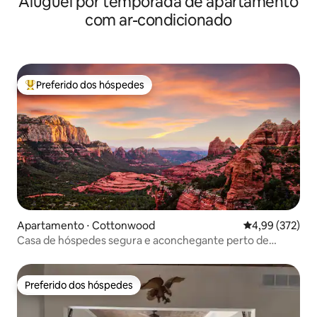
Aluguel por temporada de apartamento
com ar-condicionado
Preferido dos hóspedes
Entre os melhores preferidos dos hóspedes
Apartamento ⋅ Cottonwood
4,99 de uma av
4,99 (372)
Casa de hóspedes segura e aconchegante perto de
Sedona e vinícolas
Preferido dos hóspedes
Preferido dos hóspedes