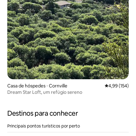
Casa de hóspedes ⋅ Cornville
4,99 de uma av
4,99 (154)
Dream Star Loft, um refúgio sereno
Destinos para conhecer
Principais pontos turísticos por perto