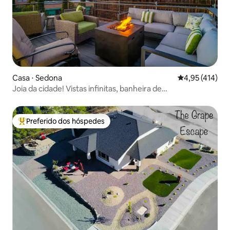
Casa ⋅ Sedona
4,95 de uma av
4,95 (414)
Joia da cidade! Vistas infinitas, banheira de
hidromassagem e trilhas próximas
Preferido dos hóspedes
Entre os melhores preferidos dos hóspedes