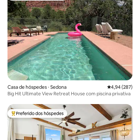
Casa de hóspedes ⋅ Sedona
4,94 de uma ava
4,94 (287)
Big Hit Ultimate View Retreat House com piscina privativa
Preferido dos hóspedes
Entre os melhores preferidos dos hóspedes