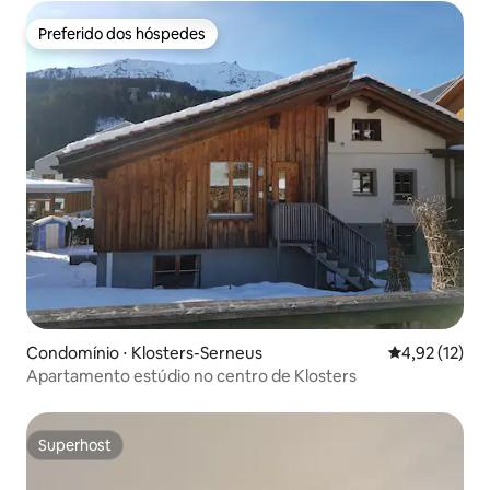
Preferido dos hóspedes
Preferido dos hóspedes
Condomínio ⋅ Klosters-Serneus
4,92 de uma a
4,92 (12)
Apartamento estúdio no centro de Klosters
Superhost
Superhost