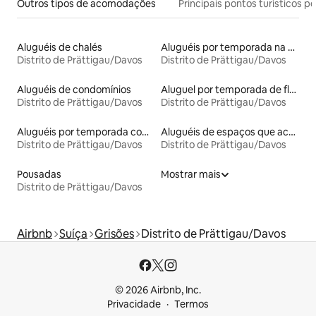
Outros tipos de acomodações
Principais pontos turísticos po
Aluguéis de chalés
Aluguéis por temporada na orla
Distrito de Prättigau/Davos
Distrito de Prättigau/Davos
Aluguéis de condomínios
Aluguel por temporada de flats
Distrito de Prättigau/Davos
Distrito de Prättigau/Davos
Aluguéis por temporada com banheira de hidromassagem
Aluguéis de espaços que aceitam animais de estimação
Distrito de Prättigau/Davos
Distrito de Prättigau/Davos
Pousadas
Mostrar mais
Distrito de Prättigau/Davos
Airbnb
Suíça
Grisões
Distrito de Prättigau/Davos
© 2026 Airbnb, Inc.
Privacidade
Termos