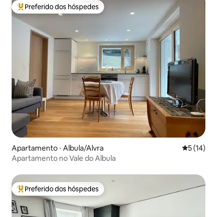
Preferido dos hóspedes
Entre os melhores preferidos dos hóspedes
Apartamento ⋅ Albula/Alvra
5 de uma a
5 (14)
Apartamento no Vale do Albula
Preferido dos hóspedes
Entre os melhores preferidos dos hóspedes