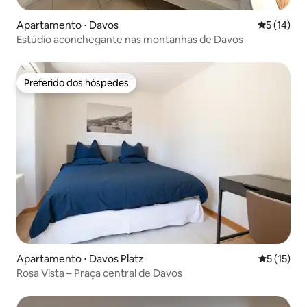
Apartamento ⋅ Davos
5 de uma a
5 (14)
Estúdio aconchegante nas montanhas de Davos
Preferido dos hóspedes
Preferido dos hóspedes
Apartamento ⋅ Davos Platz
5 de uma a
5 (15)
Rosa Vista – Praça central de Davos