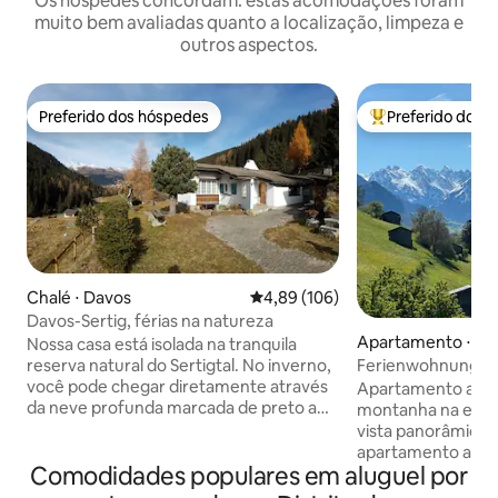
Os hóspedes concordam: estas acomodações foram
muito bem avaliadas quanto a localização, limpeza e
outros aspectos.
Preferido dos hóspedes
Preferido dos 
Preferido dos hóspedes
Entre os melhore
Chalé ⋅ Davos
4,89 de uma avaliação média de 
4,89 (106)
Davos-Sertig, férias na natureza
Apartamento ⋅ Küb
Nossa casa está isolada na tranquila
Ferienwohnung, K
reserva natural do Sertigtal. No inverno,
você pode chegar diretamente através
Apartamento aco
da neve profunda marcada de preto a
montanha na enco
partir do Jakobshorn. Durante a
vista panorâmica.
primavera, o verão e o outono são
apartamento amo
Comodidades populares em aluguel por
incríveis para andar de bicicleta. Trilhas
de 1 quarto e mei
de caminhada, esqui cross-country à
ensolarada de Tälf