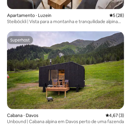
Apartamento ⋅ Luzein
5 de uma a
5 (28)
Steiböckli | Vista para a montanha e tranquilidade alpina
em St. Antönien
Superhost
Superhost
Cabana ⋅ Davos
4,67 de uma 
4,67 (3)
Unbound | Cabana alpina em Davos perto de uma fazenda