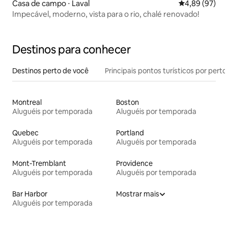
Casa de campo ⋅ Laval
4,89 de uma a
4,89 (97)
Impecável, moderno, vista para o rio, chalé renovado!
Destinos para conhecer
Destinos perto de você
Principais pontos turísticos por perto
Montreal
Boston
Aluguéis por temporada
Aluguéis por temporada
Quebec
Portland
Aluguéis por temporada
Aluguéis por temporada
Mont-Tremblant
Providence
Aluguéis por temporada
Aluguéis por temporada
Bar Harbor
Mostrar mais
Aluguéis por temporada