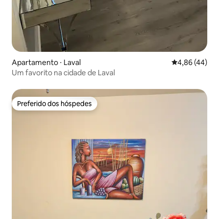
Apartamento ⋅ Laval
4,86 de uma a
4,86 (44)
Um favorito na cidade de Laval
Preferido dos hóspedes
Preferido dos hóspedes