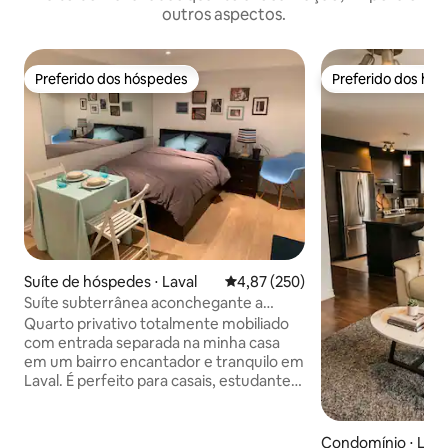
outros aspectos.
Preferido dos hóspedes
Preferido dos hó
Preferido dos hóspedes
Preferido dos hó
Suíte de hóspedes ⋅ Laval
4,87 de uma avaliação média de 
4,87 (250)
Suíte subterrânea aconchegante a
poucos passos do metrô
Quarto privativo totalmente mobiliado
com entrada separada na minha casa
em um bairro encantador e tranquilo em
Laval. É perfeito para casais, estudantes
e profissionais que querem uma boa
noite de sono enquanto estão bem
situados. O Place Bell está localizado a
Condomínio ⋅ Lava