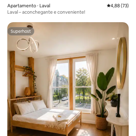
Apartamento ⋅ Laval
4,88 de uma a
4,88 (73)
Laval – aconchegante e conveniente!
Superhost
Superhost