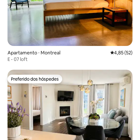
Apartamento ⋅ Montreal
4,85 de uma a
4,85 (52)
E - 07 loft
Preferido dos hóspedes
Preferido dos hóspedes