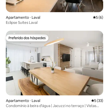
Apartamento ⋅ Laval
5 de uma 
5 (6)
Eclipse Suites Laval
Preferido dos hóspedes
Preferido dos hóspedes
Apartamento ⋅ Laval
5 de uma a
5 (33)
Condomínio à beira d'água | Jacuzzi no terraço | Vistas