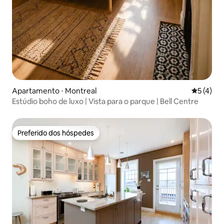
Apartamento ⋅ Montreal
5 de uma 
5 (4)
Estúdio boho de luxo | Vista para o parque | Bell Centre
Preferido dos hóspedes
Preferido dos hóspedes