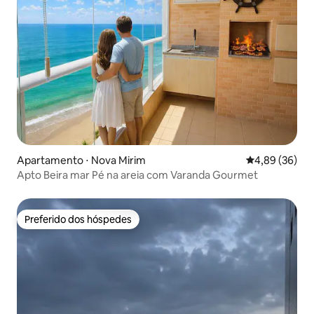
Apartamento ⋅ Nova Mirim
4,89 de uma a
4,89 (36)
Apto Beira mar Pé na areia com Varanda Gourmet
Preferido dos hóspedes
Preferido dos hóspedes