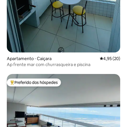
Apartamento ⋅ Caiçara
4,95 de uma a
4,95 (20)
Ap frente mar com churrasqueira e piscina
Preferido dos hóspedes
Entre os melhores preferidos dos hóspedes