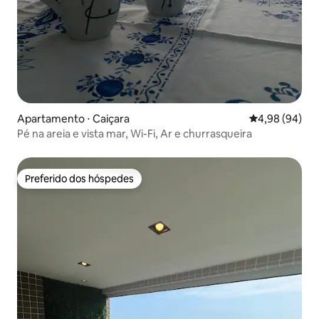
Apartamento ⋅ Caiçara
4,98 de uma av
4,98 (94)
Pé na areia e vista mar, Wi-Fi, Ar e churrasqueira
Preferido dos hóspedes
Preferido dos hóspedes