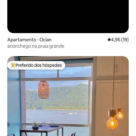
Apartamento ⋅ Ocian
4,95 de uma a
4,95 (19)
aconchego na praia grande
Preferido dos hóspedes
Entre os melhores preferidos dos hóspedes