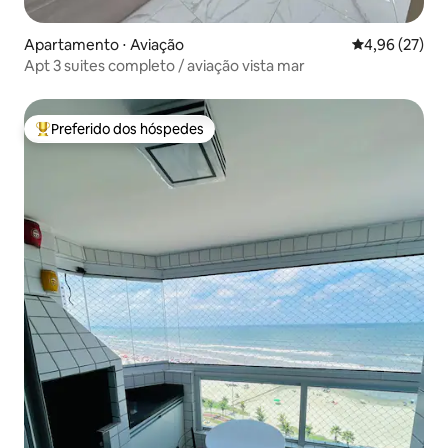
Apartamento ⋅ Aviação
4,96 de uma a
4,96 (27)
Apt 3 suites completo / aviação vista mar
Preferido dos hóspedes
Entre os melhores preferidos dos hóspedes