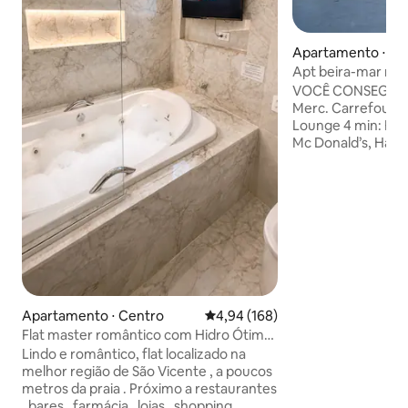
Apartamento ⋅ Gu
Apt beira-mar na 
VOCÊ CONSEGUE F
Merc. Carrefour 3
Lounge 4 min: Fei
Mc Donald’s, Habi
ACOMODAÇÃO ✅ L
primeiro andar ✅ 
Cama de casal ✅ 0
e uma chapinha de
extra solteiro ✅ 
Utensílios de coz
AIRFRYER, liquidif
geladeira, sanduic
de teto e um de c
❌ Sem roupa de ca
Apartamento ⋅ Centro
4,94 de uma avaliação média de 
4,94 (168)
coberto
Flat master romântico com Hidro Ótima
Localização
Lindo e romântico, flat localizado na
melhor região de São Vicente , a poucos
metros da praia . Próximo a restaurantes
, bares , farmácia , lojas , shopping