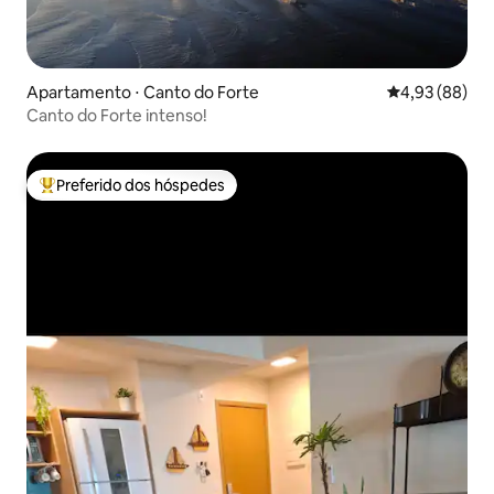
Apartamento ⋅ Canto do Forte
4,93 de uma a
4,93 (88)
Canto do Forte intenso!
Preferido dos hóspedes
Entre os melhores preferidos dos hóspedes