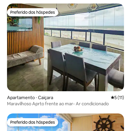
Preferido dos hóspedes
Preferido dos hóspedes
Apartamento ⋅ Caiçara
5 de uma a
5 (11)
Maravilhoso Aprto frente ao mar- Ar condicionado
Preferido dos hóspedes
Preferido dos hóspedes