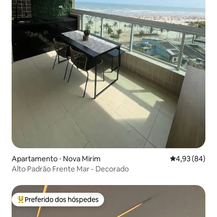
Apartamento ⋅ Nova Mirim
4,93 de uma a
4,93 (84)
Alto Padrão Frente Mar - Decorado
Preferido dos hóspedes
Entre os melhores preferidos dos hóspedes