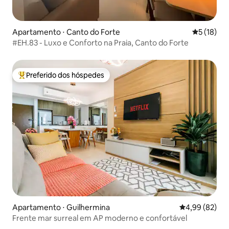
Apartamento ⋅ Canto do Forte
5 de uma a
5 (18)
#EH.83 - Luxo e Conforto na Praia, Canto do Forte
Preferido dos hóspedes
Entre os melhores preferidos dos hóspedes
Apartamento ⋅ Guilhermina
4,99 de uma a
4,99 (82)
Frente mar surreal em AP moderno e confortável