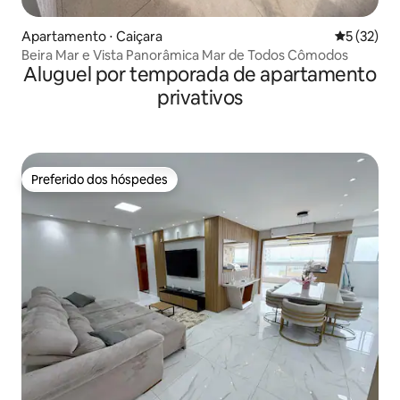
Apartamento ⋅ Caiçara
5 de uma a
5 (32)
Beira Mar e Vista Panorâmica Mar de Todos Cômodos
Aluguel por temporada de apartamento
privativos
Preferido dos hóspedes
Preferido dos hóspedes