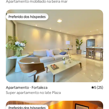
Apartamento mobiliado na beira mar
Preferido dos hóspedes
Preferido dos hóspedes
Apartamento ⋅ Fortaleza
5 de uma a
5 (25)
Super apartamento no Iate Plaza
Preferido dos hóspedes