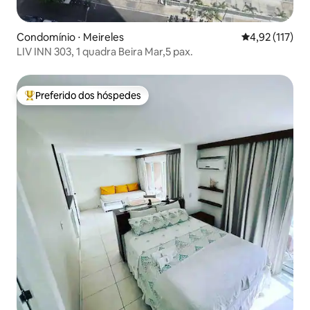
Condomínio ⋅ Meireles
4,92 de uma av
4,92 (117)
LIV INN 303, 1 quadra Beira Mar,5 pax.
Preferido dos hóspedes
Entre os melhores preferidos dos hóspedes