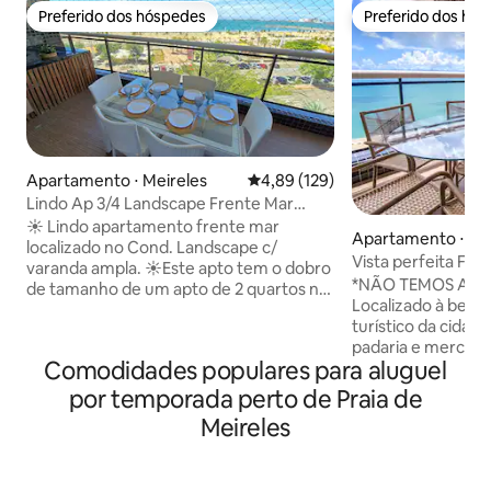
Preferido dos hóspedes
Preferido dos hó
Preferido dos hóspedes
Preferido dos hó
Apartamento ⋅ Meireles
4,89 de uma avaliação média de 
4,89 (129)
Lindo Ap 3/4 Landscape Frente Mar
Melhor Preço!
☀️ Lindo apartamento frente mar
Apartamento ⋅ Me
localizado no Cond. Landscape c/
Vista perfeita FR
varanda ampla. ☀️Este apto tem o dobro
16º andar
*NÃO TEMOS AN
de tamanho de um apto de 2 quartos no
Localizado à beir
mesmo condomínio. ☀️ 3 QUARTOS E
turístico da cidad
SALAS C/ AR CONDICIONADO, bem
padaria e mercadinho no próprio
decorados p/ o conforto de nossos
Comodidades populares para aluguel
condomínio, fica 
hóspedes. ☀️ Cozinha equipada com os
restaurantes, far
utensílios e eletrodomésticos
por temporada perto de Praia de
quarteirão da famo
necessários para o preparo de refeições,
Meireles
artesanato da bei
bem como, possui máquina de lavar na
metros quadrados 
área de serviço. ☀️WI-FI, INTERNET 500
frontal e total par
MB E TV SMART EM TODOS OS QUARTOS