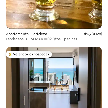
Apartamento ⋅ Fortaleza
4,73 de uma av
4,73 (128)
Landscape BEIRA MAR !!! 02 Qtos,5 piscinas
Preferido dos hóspedes
Entre os melhores preferidos dos hóspedes