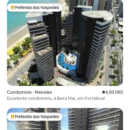
Preferido dos hóspedes
Entre os melhores preferidos dos hóspedes
Condomínio ⋅ Meireles
4,93 de uma a
4,93 (90)
Excelente condomínio, à Beira Mar, em Fortaleza!
Preferido dos hóspedes
Entre os melhores preferidos dos hóspedes