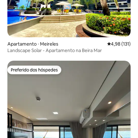
Apartamento ⋅ Meireles
4,98 de uma av
4,98 (131)
Landscape Solar - Apartamento na Beira Mar
Preferido dos hóspedes
Preferido dos hóspedes