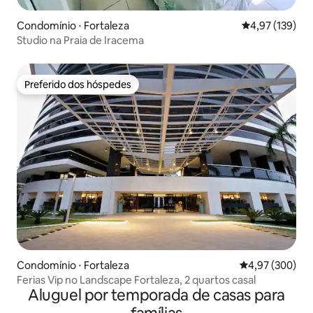
Condomínio ⋅ Fortaleza
4,97 de uma av
4,97 (139)
Studio na Praia de Iracema
Preferido dos hóspedes
Preferido dos hóspedes
Condomínio ⋅ Fortaleza
4,97 de uma ava
4,97 (300)
Ferias Vip no Landscape Fortaleza, 2 quartos casal
Aluguel por temporada de casas para