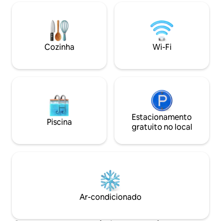
sala, cozinha comp
E NA SALA.
com sofá-cama, doi
➡️alugue_por_temporada_fortaleza
dois banheiros co
valorizada de Fort
Cozinha
Wi-Fi
Estacionamento
Piscina
gratuito no local
Ar-condicionado