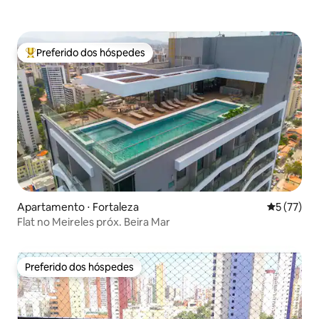
Preferido dos hóspedes
Entre os melhores preferidos dos hóspedes
Apartamento ⋅ Fortaleza
5 de uma a
5 (77)
Flat no Meireles próx. Beira Mar
Preferido dos hóspedes
Preferido dos hóspedes