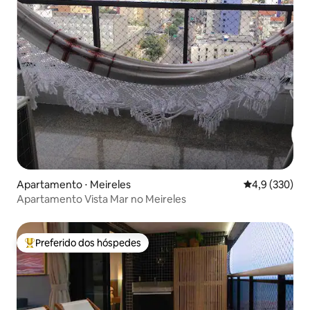
Apartamento ⋅ Meireles
4,9 de uma av
4,9 (330)
Apartamento Vista Mar no Meireles
Preferido dos hóspedes
Entre os melhores preferidos dos hóspedes