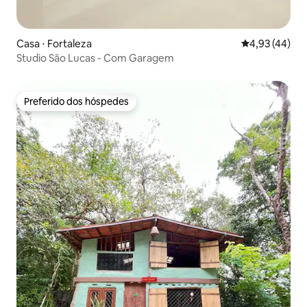
Casa ⋅ Fortaleza
4,93 de uma a
4,93 (44)
Studio São Lucas - Com Garagem
Preferido dos hóspedes
Preferido dos hóspedes