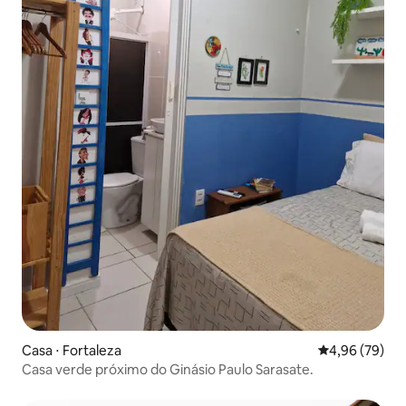
Casa ⋅ Fortaleza
4,96 de uma a
4,96 (79)
Casa verde próximo do Ginásio Paulo Sarasate.