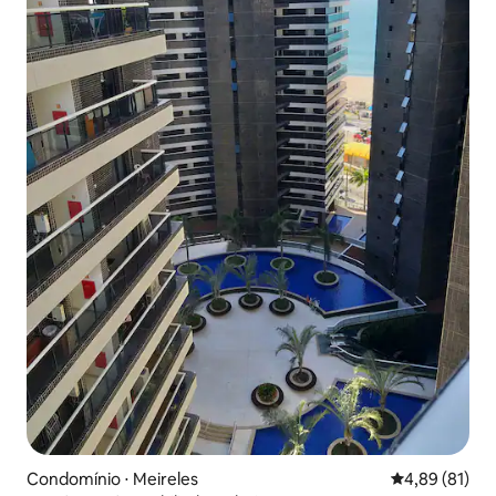
Condomínio ⋅ Meireles
4,89 de uma a
4,89 (81)