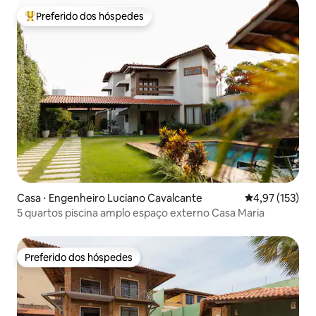
Preferido dos hóspedes
Entre os melhores preferidos dos hóspedes
Casa ⋅ Engenheiro Luciano Cavalcante
4,97 de uma av
4,97 (153)
5 quartos piscina amplo espaço externo Casa Maria
Preferido dos hóspedes
Preferido dos hóspedes