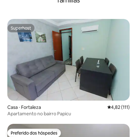
famílias
Superhost
Superhost
Casa ⋅ Fortaleza
4,82 de uma av
4,82 (111)
Apartamento no bairro Papicu
Preferido dos hóspedes
Preferido dos hóspedes