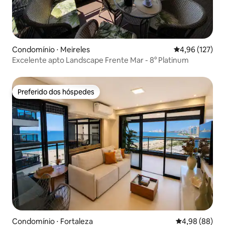
Condomínio ⋅ Meireles
4,96 de uma av
4,96 (127)
Excelente apto Landscape Frente Mar - 8° Platinum
Preferido dos hóspedes
Preferido dos hóspedes
Condomínio ⋅ Fortaleza
4,98 de uma av
4,98 (88)