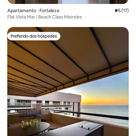
Apartamento ⋅ Fortaleza
5 de uma a
5 (17)
Flat Vista Mar | Beach Class Meireles
Preferido dos hóspedes
Preferido dos hóspedes