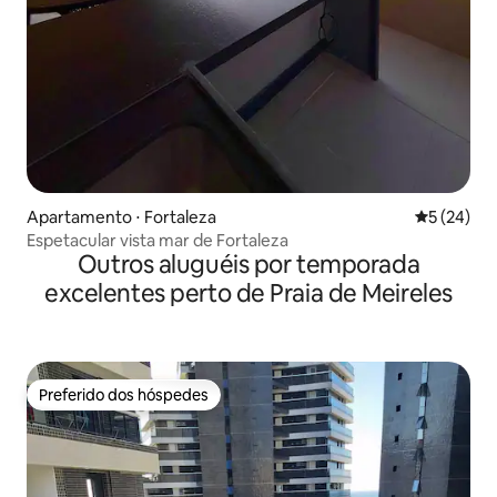
Apartamento ⋅ Fortaleza
5 de uma a
5 (24)
Espetacular vista mar de Fortaleza
Outros aluguéis por temporada
excelentes perto de Praia de Meireles
Preferido dos hóspedes
Preferido dos hóspedes