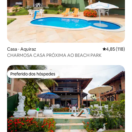
Casa ⋅ Aquiraz
4,85 de uma av
4,85 (118)
CHARMOSA CASA PRÓXIMA AO BEACH PARK
Preferido dos hóspedes
Preferido dos hóspedes