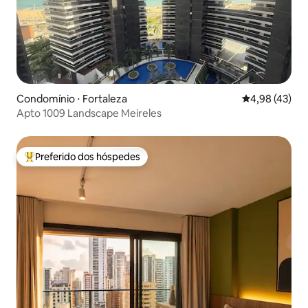
Condomínio ⋅ Fortaleza
4,98 de uma a
4,98 (43)
Apto 1009 Landscape Meireles
Preferido dos hóspedes
Entre os melhores preferidos dos hóspedes