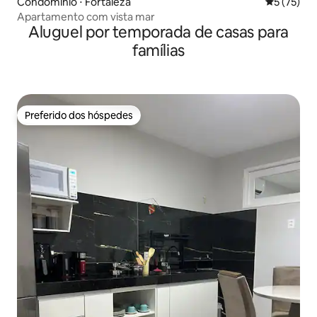
Condomínio ⋅ Fortaleza
5 de uma a
5 (75)
Apartamento com vista mar
Aluguel por temporada de casas para
famílias
Preferido dos hóspedes
Preferido dos hóspedes