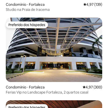
Condomínio ⋅ Fortaleza
4,97 de uma av
4,97 (139)
Studio na Praia de Iracema
Preferido dos hóspedes
Preferido dos hóspedes
Condomínio ⋅ Fortaleza
4,97 de uma ava
4,97 (300)
Ferias Vip no Landscape Fortaleza, 2 quartos casal
Preferido dos hóspedes