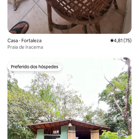
Casa ⋅ Fortaleza
4,81 de uma a
4,81 (75)
Praia de Iracema
Preferido dos hóspedes
Preferido dos hóspedes