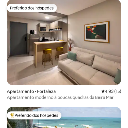
Preferido dos hóspedes
Preferido dos hóspedes
Apartamento ⋅ Fortaleza
4,93 de uma a
4,93 (15)
Apartamento moderno à poucas quadras da Beira Mar
Preferido dos hóspedes
Entre os melhores preferidos dos hóspedes