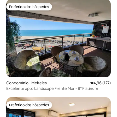
Preferido dos hóspedes
Preferido dos hóspedes
Condomínio ⋅ Meireles
4,96 de uma av
4,96 (127)
Excelente apto Landscape Frente Mar - 8° Platinum
Preferido dos hóspedes
Preferido dos hóspedes