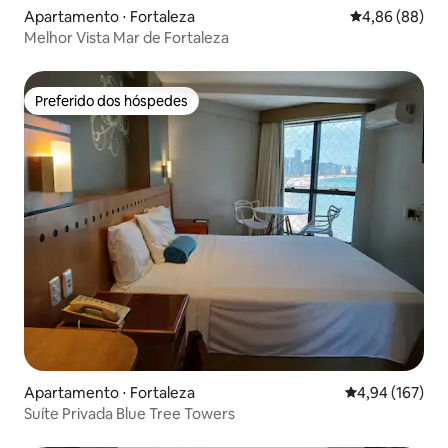
Apartamento ⋅ Fortaleza
4,86 de uma av
4,86 (88)
Melhor Vista Mar de Fortaleza
Preferido dos hóspedes
Preferido dos hóspedes
Apartamento ⋅ Fortaleza
4,94 de uma av
4,94 (167)
Suíte Privada Blue Tree Towers