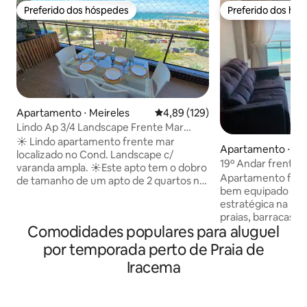
Preferido dos hóspedes
Preferido dos hó
Preferido dos hóspedes
Preferido dos hó
Apartamento ⋅ Meireles
4,89 de uma avaliação média de 
4,89 (129)
Lindo Ap 3/4 Landscape Frente Mar
Melhor Preço!
☀️ Lindo apartamento frente mar
Apartamento ⋅ Me
localizado no Cond. Landscape c/
19º Andar frente A
varanda ampla. ☀️Este apto tem o dobro
Apartamento frent
de tamanho de um apto de 2 quartos no
bem equipado e su
mesmo condomínio. ☀️ 3 QUARTOS E
estratégica na bei
SALAS C/ AR CONDICIONADO, bem
praias, barracas,
decorados p/ o conforto de nossos
Comodidades populares para aluguel
restaurantes, feir
hóspedes. ☀️ Cozinha equipada com os
mercado central, 
utensílios e eletrodomésticos
por temporada perto de Praia de
shopping. Situado no coração da festa
necessários para o preparo de refeições,
Iracema
do Réveillon, fren
bem como, possui máquina de lavar na
condomínio se pod
área de serviço. ☀️WI-FI, INTERNET 500
estar no meio da f
MB E TV SMART EM TODOS OS QUARTOS