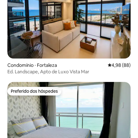
Condomínio ⋅ Fortaleza
4,98 de uma av
4,98 (88)
Ed. Landscape, Apto de Luxo Vista Mar
Preferido dos hóspedes
Preferido dos hóspedes