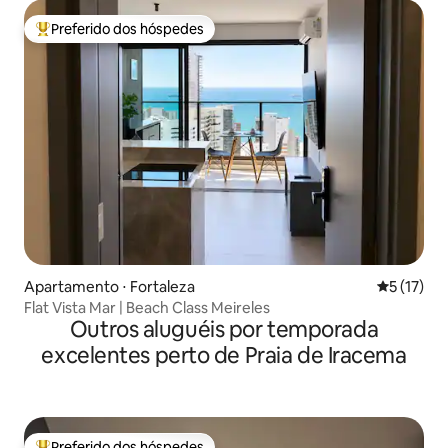
Preferido dos hóspedes
Entre os melhores preferidos dos hóspedes
Apartamento ⋅ Fortaleza
5 de uma a
5 (17)
Flat Vista Mar | Beach Class Meireles
Outros aluguéis por temporada
excelentes perto de Praia de Iracema
Preferido dos hóspedes