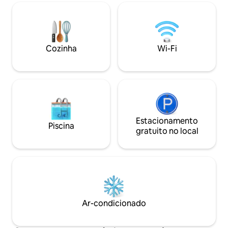
assistindo ao show
E NA SALA.
artifícios de forma
➡️alugue_por_temporada_fortaleza
apartamento é no 
cidade Venha!
Cozinha
Wi-Fi
Estacionamento
Piscina
gratuito no local
Ar-condicionado