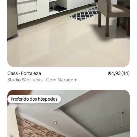
Casa ⋅ Fortaleza
4,93 de uma a
4,93 (44)
Studio São Lucas - Com Garagem
Preferido dos hóspedes
Preferido dos hóspedes