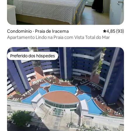
Condomínio ⋅ Praia de Iracema
4,85 de uma a
4,85 (93)
Apartamento Lindo na Praia com Vista Total do Mar
Preferido dos hóspedes
Preferido dos hóspedes