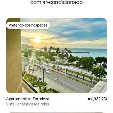
com ar-condicionado
Preferido dos hóspedes
Preferido dos hóspedes
Apartamento ⋅ Fortaleza
4,93 de uma av
4,93 (123)
Vista Fantástica Meireles