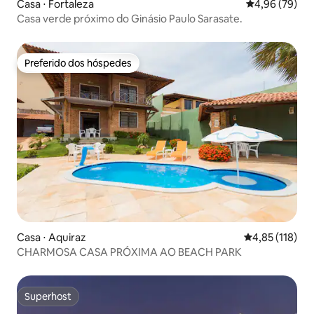
Casa ⋅ Fortaleza
4,96 de uma a
4,96 (79)
Casa verde próximo do Ginásio Paulo Sarasate.
Preferido dos hóspedes
Preferido dos hóspedes
Casa ⋅ Aquiraz
4,85 de uma av
4,85 (118)
CHARMOSA CASA PRÓXIMA AO BEACH PARK
Superhost
Superhost