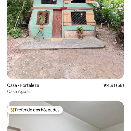
Casa ⋅ Fortaleza
4,91 de uma a
4,91 (58)
Casa Aguaí
Preferido dos hóspedes
Entre os melhores preferidos dos hóspedes