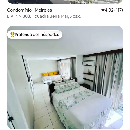
Condomínio ⋅ Meireles
4,92 de uma av
4,92 (117)
LIV INN 303, 1 quadra Beira Mar,5 pax.
Preferido dos hóspedes
Entre os melhores preferidos dos hóspedes