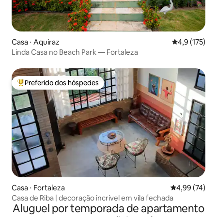
Casa ⋅ Aquiraz
4,9 de uma av
4,9 (175)
Linda Casa no Beach Park — Fortaleza
Preferido dos hóspedes
Entre os melhores preferidos dos hóspedes
Casa ⋅ Fortaleza
4,99 de uma a
4,99 (74)
Casa de Riba | decoração incrível em vila fechada
Aluguel por temporada de apartamento