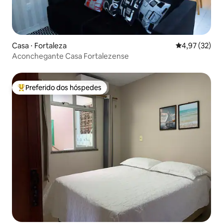
Casa ⋅ Fortaleza
4,97 de uma a
4,97 (32)
Aconchegante Casa Fortalezense
Preferido dos hóspedes
Entre os melhores preferidos dos hóspedes