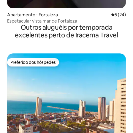
Apartamento ⋅ Fortaleza
5 de uma a
5 (24)
Espetacular vista mar de Fortaleza
Outros aluguéis por temporada
excelentes perto de Iracema Travel
Preferido dos hóspedes
Preferido dos hóspedes