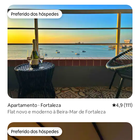
Preferido dos hóspedes
Preferido dos hóspedes
Apartamento ⋅ Fortaleza
4,9 de uma av
4,9 (111)
Flat novo e moderno à Beira-Mar de Fortaleza
Preferido dos hóspedes
Preferido dos hóspedes