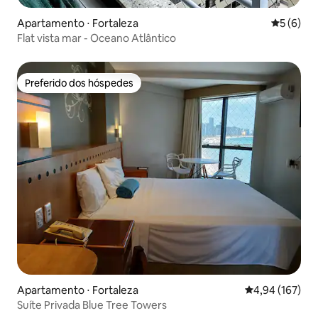
Apartamento ⋅ Fortaleza
5 de uma 
5 (6)
Flat vista mar - Oceano Atlântico
Preferido dos hóspedes
Preferido dos hóspedes
Apartamento ⋅ Fortaleza
4,94 de uma av
4,94 (167)
Suíte Privada Blue Tree Towers