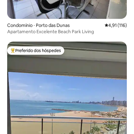
Condomínio ⋅ Porto das Dunas
4,91 de uma av
4,91 (116)
Apartamento Excelente Beach Park Living
Preferido dos hóspedes
Entre os melhores preferidos dos hóspedes