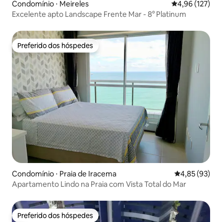
Condomínio ⋅ Meireles
4,96 de uma av
4,96 (127)
Excelente apto Landscape Frente Mar - 8° Platinum
Preferido dos hóspedes
Preferido dos hóspedes
Condomínio ⋅ Praia de Iracema
4,85 de uma a
4,85 (93)
Apartamento Lindo na Praia com Vista Total do Mar
Preferido dos hóspedes
Preferido dos hóspedes