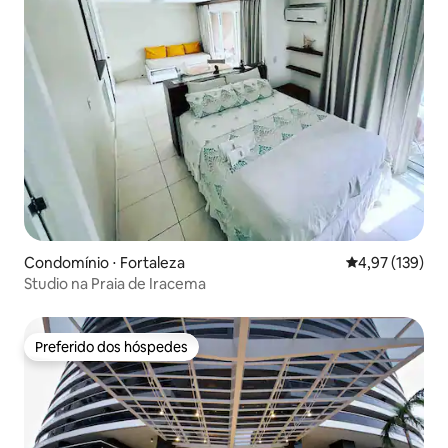
Condomínio ⋅ Fortaleza
4,97 de uma av
4,97 (139)
Studio na Praia de Iracema
Preferido dos hóspedes
Preferido dos hóspedes