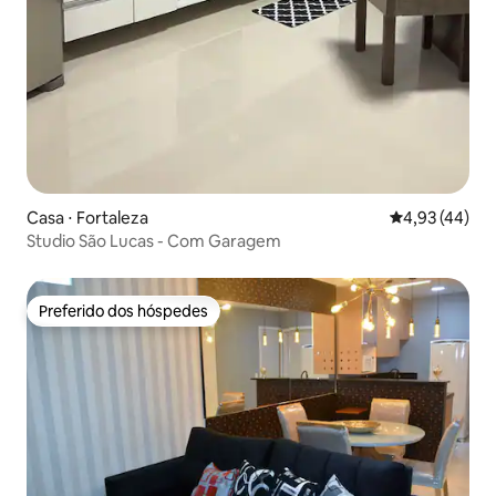
Casa ⋅ Fortaleza
4,93 de uma a
4,93 (44)
Studio São Lucas - Com Garagem
Preferido dos hóspedes
Preferido dos hóspedes