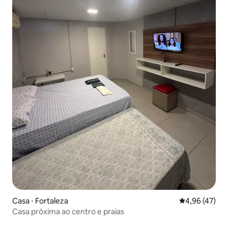
Casa ⋅ Fortaleza
4,96 de uma a
4,96 (47)
Casa próxima ao centro e praias