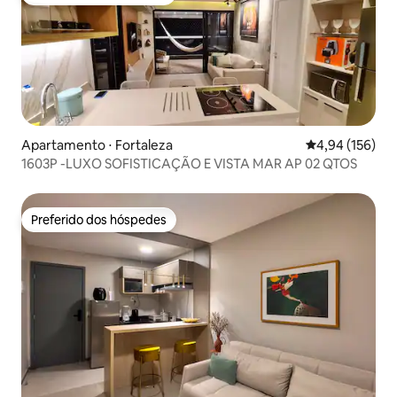
Preferido dos hóspedes
Apartamento ⋅ Fortaleza
4,94 de uma av
4,94 (156)
1603P -LUXO SOFISTICAÇÃO E VISTA MAR AP 02 QTOS
Preferido dos hóspedes
Preferido dos hóspedes