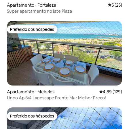
Apartamento ⋅ Fortaleza
5 de uma a
5 (25)
Super apartamento no Iate Plaza
Preferido dos hóspedes
Preferido dos hóspedes
Apartamento ⋅ Meireles
4,89 de uma av
4,89 (129)
Lindo Ap 3/4 Landscape Frente Mar Melhor Preço!
Preferido dos hóspedes
Preferido dos hóspedes