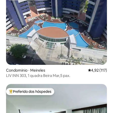
Condomínio ⋅ Meireles
4,92 de uma av
4,92 (117)
LIV INN 303, 1 quadra Beira Mar,5 pax.
Preferido dos hóspedes
Entre os melhores preferidos dos hóspedes