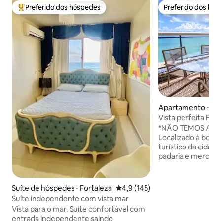
Preferido dos hóspedes
Preferido dos hó
Entre os melhores preferidos dos hóspedes
Preferido dos hó
Apartamento ⋅ Me
Vista perfeita FR
16º andar
*NÃO TEMOS AN
Localizado à beir
turístico da cidad
padaria e mercadinho no próprio
condomínio, fica 
restaurantes, far
quarteirão da famo
Suíte de hóspedes ⋅ Fortaleza
4,9 de uma avaliação média de 
4,9 (145)
artesanato da bei
Suíte independente com vista mar
metros quadrados 
Vista para o mar. Suíte confortável com
frontal e total par
entrada independente saindo