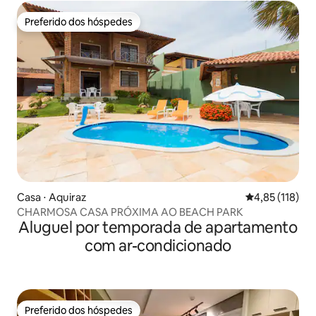
Preferido dos hóspedes
Preferido dos hóspedes
Casa ⋅ Aquiraz
4,85 de uma av
4,85 (118)
CHARMOSA CASA PRÓXIMA AO BEACH PARK
Aluguel por temporada de apartamento
com ar-condicionado
Preferido dos hóspedes