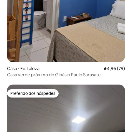
Casa ⋅ Fortaleza
4,96 de uma a
4,96 (79)
Casa verde próximo do Ginásio Paulo Sarasate.
Preferido dos hóspedes
Preferido dos hóspedes