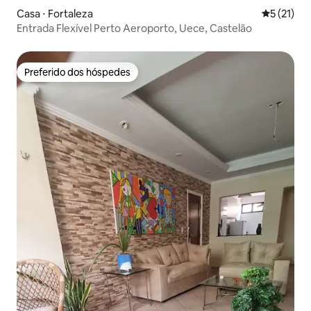
Casa ⋅ Fortaleza
5 de uma a
5 (21)
Entrada Flexível Perto Aeroporto, Uece, Castelão
Preferido dos hóspedes
Preferido dos hóspedes