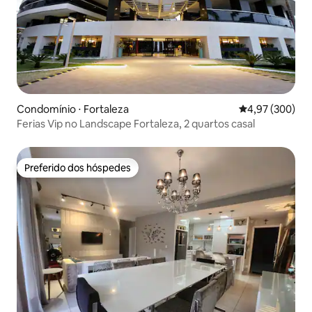
Condomínio ⋅ Fortaleza
4,97 de uma ava
4,97 (300)
Ferias Vip no Landscape Fortaleza, 2 quartos casal
Preferido dos hóspedes
Preferido dos hóspedes