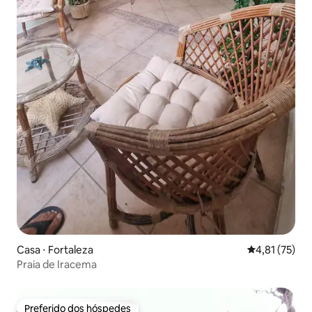
Casa ⋅ Fortaleza
4,81 de uma a
4,81 (75)
Praia de Iracema
Preferido dos hóspedes