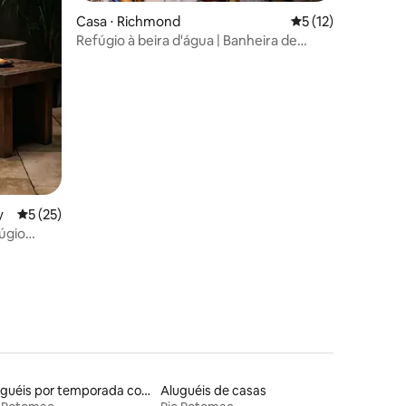
Casa ⋅ Richmond
5 de uma avaliação
5 (12)
Refúgio à beira d'água | Banheira de
hidromassagem, canoa e SUP
ções
y
5 de uma avaliação média de 5, 25 avaliações
5 (25)
fúgio
Aluguéis por temporada com banheiro para PCD
Aluguéis de casas