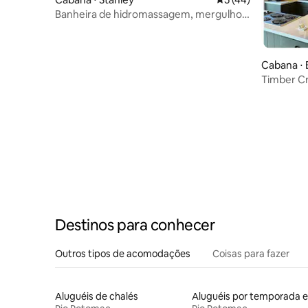
Banheira de hidromassagem, mergulho
frio e sauna | Casa de madeira triangular
Cabana ⋅ 
Timber C
Shenand
Destinos para conhecer
Outros tipos de acomodações
Coisas para fazer
Aluguéis de chalés
A