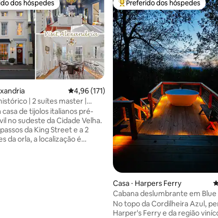
rido dos hóspedes
Preferido dos hóspedes
 melhores preferidos dos hóspedes
Entre os melhores preferidos d
édia de 5, 100 avaliações
exandria
4,96 de uma avaliação média de 5, 171 avalia
4,96 (171)
histórico | 2 suítes master |
tiga
casa de tijolos italianos pré-
vil no sudeste da Cidade Velha.
passos da King Street e a 2
s da orla, a localização é
 Esta casa de 3 andares
ida nos anos 1800 serviu como
 boticário. Novas reformas
o máximo de luxo, arquitetura
Casa ⋅ Harpers Ferry
4
com hospitalidade genuína e
Cabana deslumbrante em Blue
 senso de história e charme. 2
No topo da Cordilheira Azul, pe
ster TVs 4K de 65 polegadas
Harper's Ferry e da região viníc
ming Internet de alta