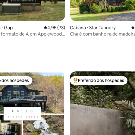
 ⋅ Gap
4,95 de uma avaliação média de 5, 73 avalia
4,95 (73)
Cabana ⋅ Star Tannery
4
m formato de A em Applewood
Chalé com banheira de madeir
ra de hidromassagem
média de 5, 29 avaliações
o dos hóspedes
Preferido dos hóspedes
o dos hóspedes
Entre os melhores preferidos d
média de 5, 44 avaliações