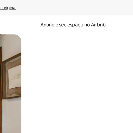
 original
Anuncie seu espaço no Airbnb
 deslizando o dedo na tela.