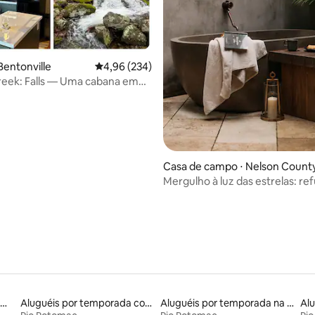
Bentonville
4,96 de uma avaliação média de 5, 234 avalia
4,96 (234)
reek: Falls — Uma cabana em
oah
Casa de campo ⋅ Nelson Count
Mergulho à luz das estrelas: re
romântico
luguéis por temporada em resorts
Aluguéis por temporada com cama de altura acessível
Aluguéis por temporada na orla