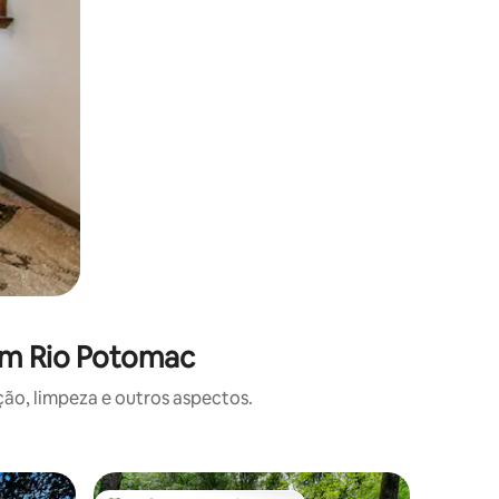
em Rio Potomac
o, limpeza e outros aspectos.
Cabana ⋅