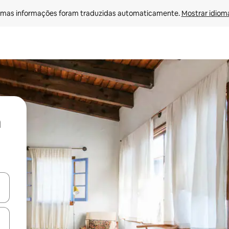
mas informações foram traduzidas automaticamente. 
Mostrar idioma
ore-os usando as seta para cima e para baixo do teclado ou tocando e