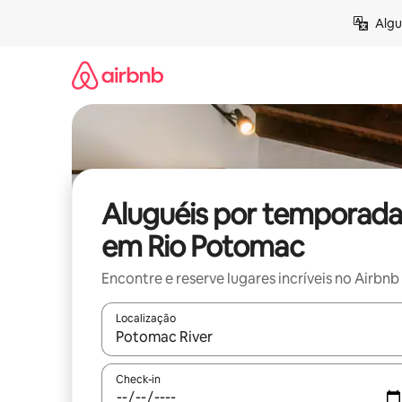
Pular
Algu
para
o
conteúdo
Aluguéis por temporada
em Rio Potomac
Encontre e reserve lugares incríveis no Airbnb
Localização
Quando os resultados estiverem disponíveis, expl
Check-in