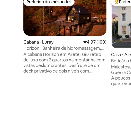
Preferido dos hóspedes
Prefe
Preferido dos hóspedes
Entre os
Cabana ⋅ Luray
4,97 de uma avaliação m
4,97 (100)
Horizon | Banheira de hidromassagem,
lareiras, sauna, tomada para veículos
A cabana Horizon em Arête, seu retiro
Casa ⋅ Al
elétricos
de luxo com 2 quartos na montanha com
Boticário 
vistas deslumbrantes. Desfrute de um
Cidade an
Majestosa 
deck privativo de dois níveis com
Guerra Ci
banheira de hidromassagem, mergulho
A poucos 
frio e sauna a vapor de cedro para relaxar
quarteirõe
ao máximo. No interior, o banheiro
imbatível!
inspirado em spa oferece pisos
estabelec
aquecidos e toalheiro, além de um
um antigo
chuveiro relaxante com cinco cabeças
oferecem 
massageadoras. A cozinha está
distinta 
totalmente equipada e você pode
verdadeiro
desfrutar de refeições ao ar livre usando
Suítes Ma
a grelha Napoleon ao ar livre. Relaxe
com strea