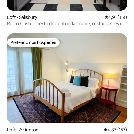
Loft ⋅ Salisbury
4,91 de uma av
4,91 (119)
Retrô hipster: perto do centro da cidade, restaurantes e
diversão
Preferido dos hóspedes
Preferido dos hóspedes
Loft ⋅ Arlington
4,87 de uma av
4,87 (157)