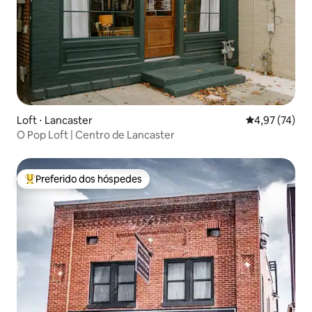
Loft ⋅ Lancaster
4,97 de uma a
4,97 (74)
O Pop Loft | Centro de Lancaster
Preferido dos hóspedes
Entre os melhores preferidos dos hóspedes