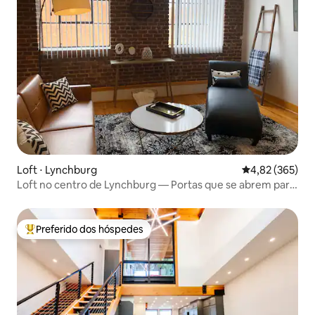
Loft ⋅ Lynchburg
4,82 de uma av
4,82 (365)
Loft no centro de Lynchburg — Portas que se abrem para
St.
Preferido dos hóspedes
Entre os melhores preferidos dos hóspedes