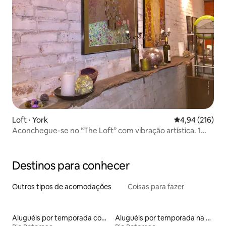
Loft ⋅ York
4,94 de uma av
4,94 (216)
Aconchegue-se no “The Loft” com vibração artística. 1
min para o Hosp.
Destinos para conhecer
Outros tipos de acomodações
Coisas para fazer
Aluguéis por temporada com cama de altura acessível
Aluguéis por temporada na orla