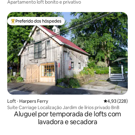
Apartamento loft bonito e privativo
Preferido dos hóspedes
Entre os melhores preferidos dos hóspedes
Loft ⋅ Harpers Ferry
4,93 de uma av
4,93 (228)
Suíte Carriage Localização Jardim de lírios privado BnB
Aluguel por temporada de lofts com
lavadora e secadora