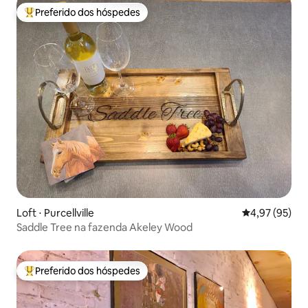
Preferido dos hóspedes
Entre os melhores preferidos dos hóspedes
Loft ⋅ Purcellville
4,97 de uma a
4,97 (95)
Saddle Tree na fazenda Akeley Wood
Preferido dos hóspedes
Entre os melhores preferidos dos hóspedes