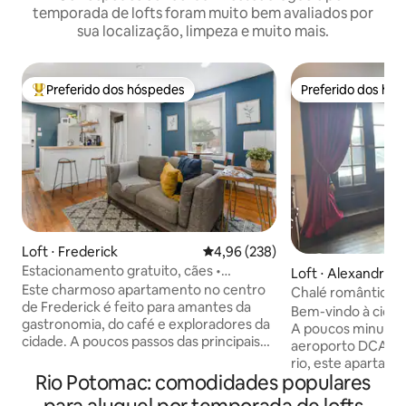
temporada de lofts foram muito bem avaliados por
sua localização, limpeza e muito mais.
Preferido dos hóspedes
Preferido dos hó
Entre os melhores preferidos dos hóspedes
Preferido dos hó
Loft ⋅ Frederick
4,96 de uma avaliação média de 
4,96 (238)
Estacionamento gratuito, cães •
Loft ⋅ Alexandria
Caminhe até cervejarias e cafés
Este charmoso apartamento no centro
Chalé romântico n
de Frederick é feito para amantes da
Alexandria
Bem-vindo à cidad
gastronomia, do café e exploradores da
A poucos minutos 
cidade. A poucos passos das principais
aeroporto DCA! B
cervejarias e cafés de Frederick, é a base
rio, este apartame
perfeita para uma viagem de fim de
Rio Potomac: comodidades populares
último andar de um
semana com seu filhote. Com
década de 1880, b