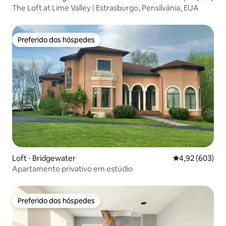
The Loft at Lime Valley | Estrasburgo, Pensilvânia, EUA
Preferido dos hóspedes
Preferido dos hóspedes
Loft ⋅ Bridgewater
4,92 de uma ava
4,92 (603)
Apartamento privativo em estúdio
Preferido dos hóspedes
Preferido dos hóspedes