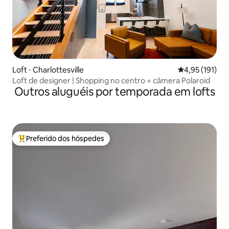
Loft ⋅ Charlottesville
4,95 de uma av
4,95 (191)
Loft de designer | Shopping no centro + câmera Polaroid
Outros aluguéis por temporada em lofts
Preferido dos hóspedes
Entre os melhores preferidos dos hóspedes