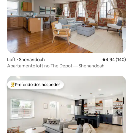
Loft ⋅ Shenandoah
4,94 de uma av
4,94 (140)
Apartamento loft no The Depot — Shenandoah
Preferido dos hóspedes
Entre os melhores preferidos dos hóspedes