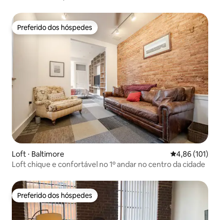
Preferido dos hóspedes
Preferido dos hóspedes
Loft ⋅ Baltimore
4,86 de uma av
4,86 (101)
Loft chique e confortável no 1º andar no centro da cidade
Preferido dos hóspedes
Preferido dos hóspedes