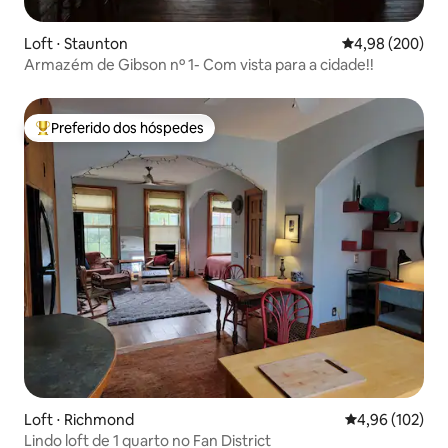
Loft ⋅ Staunton
4,98 de uma ava
4,98 (200)
Armazém de Gibson nº 1- Com vista para a cidade!!
Preferido dos hóspedes
Entre os melhores preferidos dos hóspedes
Loft ⋅ Richmond
4,96 de uma av
4,96 (102)
Lindo loft de 1 quarto no Fan District