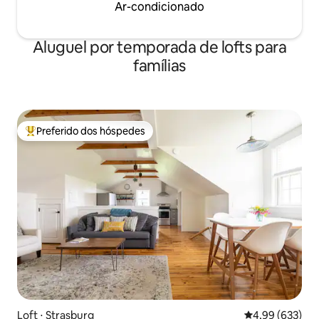
Ar-condicionado
Aluguel por temporada de lofts para
famílias
Preferido dos hóspedes
Entre os melhores preferidos dos hóspedes
Loft ⋅ Strasburg
4,99 de uma ava
4,99 (633)