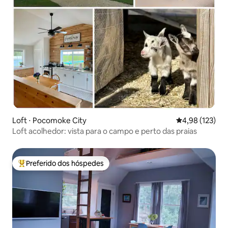
Loft ⋅ Pocomoke City
4,98 de uma av
4,98 (123)
Loft acolhedor: vista para o campo e perto das praias
Preferido dos hóspedes
Entre os melhores preferidos dos hóspedes