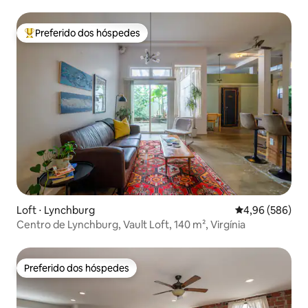
Preferido dos hóspedes
Entre os melhores preferidos dos hóspedes
Loft ⋅ Lynchburg
4,96 de uma ava
4,96 (586)
Centro de Lynchburg, Vault Loft, 140 m², Virgínia
Preferido dos hóspedes
Preferido dos hóspedes