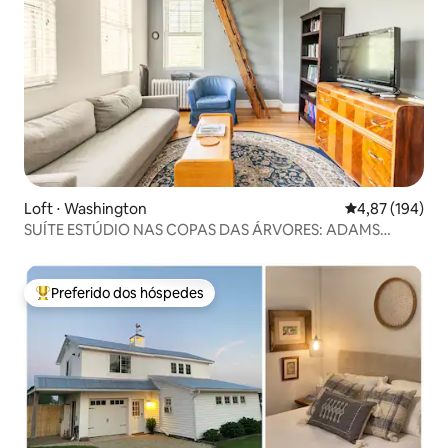
Loft ⋅ Washington
4,87 de uma av
4,87 (194)
SUÍTE ESTÚDIO NAS COPAS DAS ÁRVORES: ADAMS
MORGAN, WOODLEY
Preferido dos hóspedes
Entre os melhores preferidos dos hóspedes