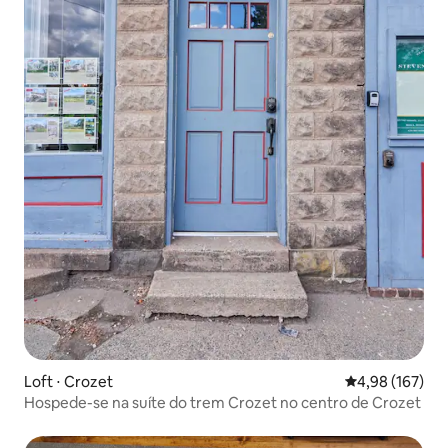
Loft ⋅ Crozet
4,98 de uma av
4,98 (167)
Hospede-se na suíte do trem Crozet no centro de Crozet