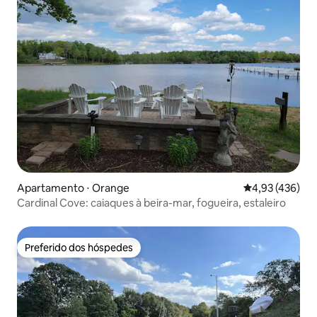
Apartamento ⋅ Orange
4,93 de uma av
4,93 (436)
Cardinal Cove: caiaques à beira-mar, fogueira, estaleiro
Preferido dos hóspedes
Preferido dos hóspedes