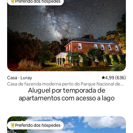
Preferido dos hóspedes
Entre os melhores preferidos dos hóspedes
Casa ⋅ Luray
4,99 de uma ava
4,99 (636)
Casa de fazenda moderna perto do Parque Nacional de
Aluguel por temporada de
Shenandoah e lago
apartamentos com acesso a lago
Preferido dos hóspedes
Entre os melhores preferidos dos hóspedes