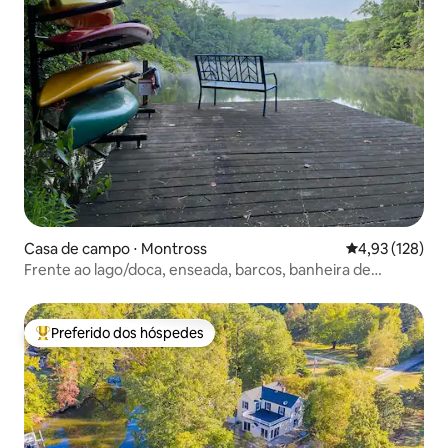
Casa de campo ⋅ Montross
4,93 de uma av
4,93 (128)
Frente ao lago/doca, enseada, barcos, banheira de
hidromassagem, floresta e praia
Preferido dos hóspedes
Entre os melhores preferidos dos hóspedes