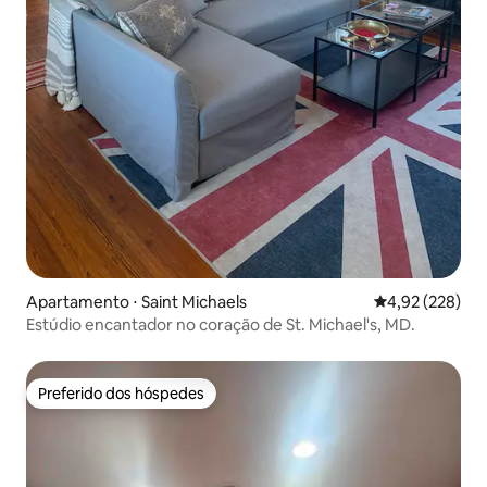
Apartamento ⋅ Saint Michaels
4,92 de uma av
4,92 (228)
Estúdio encantador no coração de St. Michael's, MD.
Preferido dos hóspedes
Preferido dos hóspedes