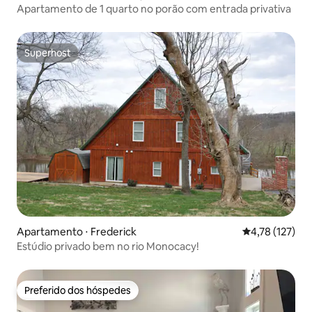
Apartamento de 1 quarto no porão com entrada privativa
Superhost
Superhost
Apartamento ⋅ Frederick
4,78 de uma av
4,78 (127)
Estúdio privado bem no rio Monocacy!
Preferido dos hóspedes
Preferido dos hóspedes