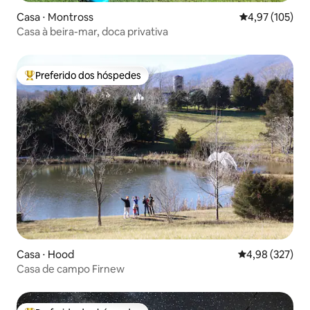
Casa ⋅ Montross
4,97 de uma av
4,97 (105)
Casa à beira-mar, doca privativa
Preferido dos hóspedes
Entre os melhores preferidos dos hóspedes
Casa ⋅ Hood
4,98 de uma av
4,98 (327)
Casa de campo Firnew