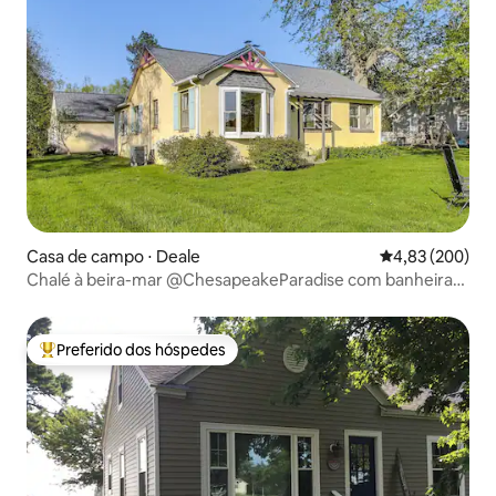
Casa de campo ⋅ Deale
4,83 de uma ava
4,83 (200)
Chalé à beira-mar @ChesapeakeParadise com banheira
de hidromassagem/aceita cães
Preferido dos hóspedes
Entre os melhores preferidos dos hóspedes