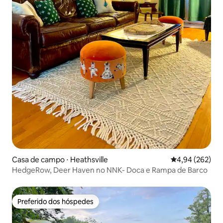
Casa de campo ⋅ Heathsville
4,94 de uma ava
4,94 (262)
HedgeRow, Deer Haven no NNK- Doca e Rampa de Barco
Preferido dos hóspedes
Preferido dos hóspedes