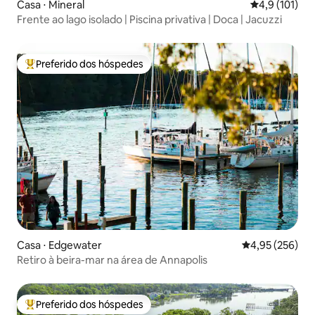
Casa ⋅ Mineral
4,9 de uma av
4,9 (101)
Frente ao lago isolado | Piscina privativa | Doca | Jacuzzi
Preferido dos hóspedes
Entre os melhores preferidos dos hóspedes
Casa ⋅ Edgewater
4,95 de uma av
4,95 (256)
Retiro à beira-mar na área de Annapolis
Preferido dos hóspedes
Entre os melhores preferidos dos hóspedes