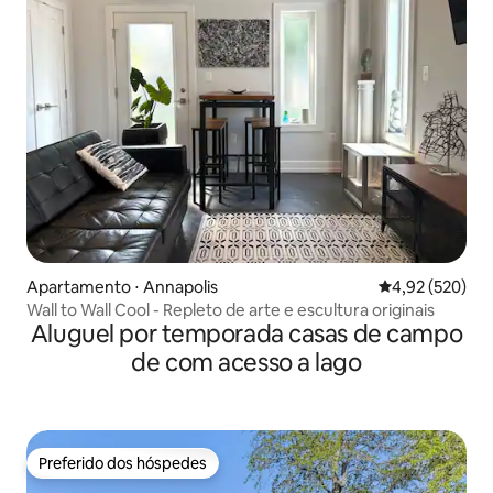
Apartamento ⋅ Annapolis
4,92 de uma av
4,92 (520)
Wall to Wall Cool - Repleto de arte e escultura originais
Aluguel por temporada casas de campo
de com acesso a lago
Preferido dos hóspedes
Preferido dos hóspedes