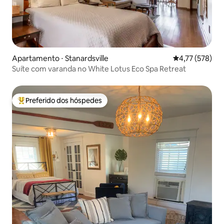
Apartamento ⋅ Stanardsville
4,77 de uma av
4,77 (578)
Suíte com varanda no White Lotus Eco Spa Retreat
Preferido dos hóspedes
Entre os melhores preferidos dos hóspedes