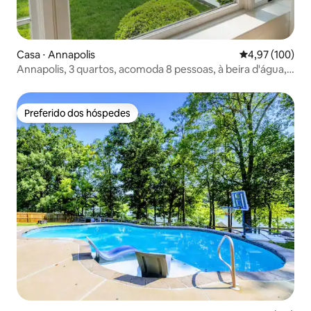
Casa ⋅ Annapolis
4,97 de uma av
4,97 (100)
Annapolis, 3 quartos, acomoda 8 pessoas, à beira d'água,
doca e lareira externa
Preferido dos hóspedes
Preferido dos hóspedes