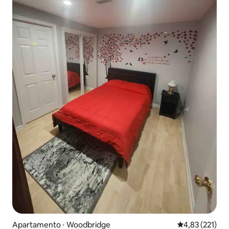
Apartamento ⋅ Woodbridge
4,83 de uma av
4,83 (221)