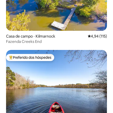
Casa de campo ⋅ Kilmarnock
4,94 de uma av
4,94 (115)
Fazenda Creeks End
Preferido dos hóspedes
Entre os melhores preferidos dos hóspedes