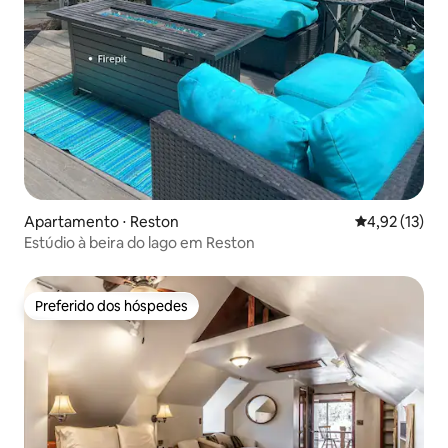
Apartamento ⋅ Reston
4,92 de uma a
4,92 (13)
Estúdio à beira do lago em Reston
Preferido dos hóspedes
Preferido dos hóspedes