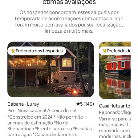
ótimas avaliações
Os hóspedes concordam: estes aluguéis por
temporada de acomodações com acesso a lago
foram muito bem avaliados por sua localização,
limpeza e muito mais.
Preferido dos hóspedes
Preferido dos 
Entre os melhores preferidos dos hóspedes
Entre os melhore
Cabana ⋅ Luray
5 de uma avaliação média de 
5 (140)
Casa flutuante ⋅ L
Pio - Nova cabana! À beira do rio!
Rebocador/lago pr
*Construído em 2024 * Não permite
fazenda — peixes,
Varra-se para um
animais de estimação *No rio
mágico/casa flut
Shenandoah *Frente para o rio *Escadas
renovado com tod
para a água *Cabana lindamente
modernas, incluin