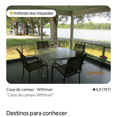
Preferido dos hóspedes
Entre os melhores preferidos dos hóspedes
Casa de campo ⋅ Wittman
4,9 de uma av
4,9 (197)
"Casa de campo Wittman"
Destinos para conhecer