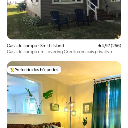
Casa de campo ⋅ Smith Island
4,97 de uma ava
4,97 (266)
Casa de campo em Levering Creek com cais privativo
Preferido dos hóspedes
Entre os melhores preferidos dos hóspedes