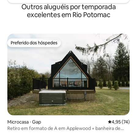
Outros aluguéis por temporada
excelentes em Rio Potomac
Preferido dos hóspedes
Preferido dos hóspedes
Microcasa ⋅ Gap
4,95 de uma a
4,95 (74)
Retiro em formato de A em Applewood + banheira de
hidromassagem