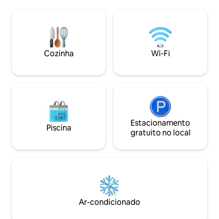
com mais de 5milhas de trilhas para
totalmente equip
caminhadas/ciclismo. Aproveite
desfrutar de refei
Natação, caiaque, SUP, pesca,
a grelha Napoleon a
caminhadas, ciclismo, exploração ou
junto à lareira int
relaxe em sua própria praia perto da
fogueira externa (
lareira. Visite animais de fazenda a uma
Cozinha
Wi-Fi
curta caminhada ao redor do lago...
Theo, a vaca, ovelhas, cabras, peru,
patos, galinhas e coelhos.
Estacionamento
Piscina
gratuito no local
Ar-condicionado