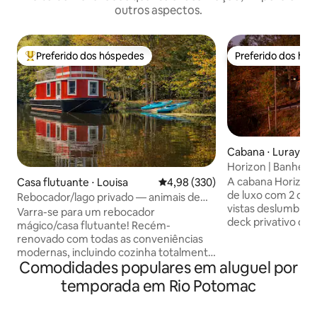
outros aspectos.
Preferido dos hóspedes
Preferido dos hó
Entre os melhores preferidos dos hóspedes
Preferido dos hó
Cabana ⋅ Luray
Horizon | Banheir
lareiras, sauna, t
A cabana Horizon 
Casa flutuante ⋅ Louisa
4,98 de uma avaliação média de 
4,98 (330)
elétricos
de luxo com 2 qu
Rebocador/lago privado — animais de
vistas deslumbran
fazenda — peixes, natação,
Varra-se para um rebocador
deck privativo de 
mágico/casa flutuante! Recém-
banheira de hidr
renovado com todas as conveniências
frio e sauna a vap
modernas, incluindo cozinha totalmente
relaxar ao máximo. No interior,
Comodidades populares em aluguel por
abastecida, banheiro completo, ar-
banheiro inspirad
condicionado, aquecimento e Wi-Fi. Tug
temporada em Rio Potomac
aquecidos e toalh
flutua em um lago privado de 8 acres
chuveiro relaxant
com a ilha em 142 Acres arborizados,
massageadoras. A