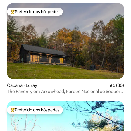
Preferido dos hóspedes
Entre os melhores preferidos dos hóspedes
Cabana ⋅ Luray
5 de uma a
5 (30)
The Ravenry em Arrowhead, Parque Nacional de Sequoia,
fogueira, lago
Preferido dos hóspedes
Entre os melhores preferidos dos hóspedes