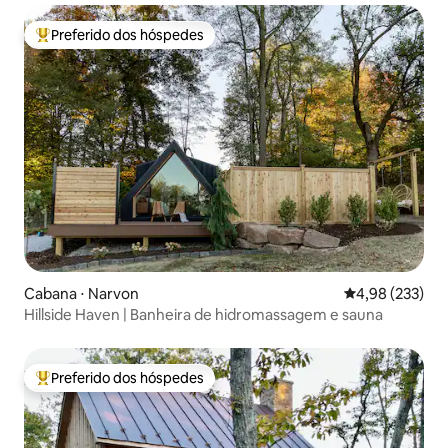
Preferido dos hóspedes
Entre os melhores preferidos dos hóspedes
Cabana ⋅ Narvon
4,98 de uma av
4,98 (233)
Hillside Haven | Banheira de hidromassagem e sauna
Preferido dos hóspedes
Entre os melhores preferidos dos hóspedes