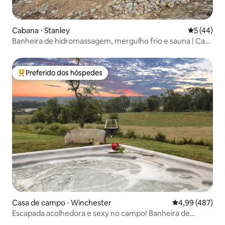
Cabana ⋅ Stanley
5 de uma a
5 (44)
Banheira de hidromassagem, mergulho frio e sauna | Casa
de madeira triangular
Preferido dos hóspedes
Entre os melhores preferidos dos hóspedes
Casa de campo ⋅ Winchester
4,99 de uma av
4,99 (487)
Escapada acolhedora e sexy no campo! Banheira de
hidromassagem e vistas~