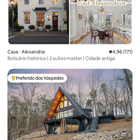
Casa ⋅ Alexandria
4,96 de uma av
4,96 (171)
Boticário histórico | 2 suítes master | Cidade antiga
Preferido dos hóspedes
Entre os melhores preferidos dos hóspedes