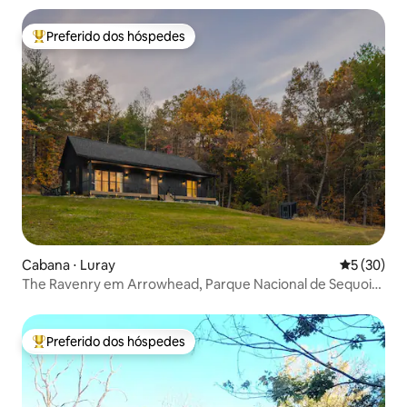
Preferido dos hóspedes
Entre os melhores preferidos dos hóspedes
Cabana ⋅ Luray
5 de uma a
5 (30)
The Ravenry em Arrowhead, Parque Nacional de Sequoia,
fogueira, lago
Preferido dos hóspedes
Entre os melhores preferidos dos hóspedes