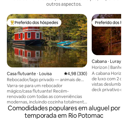
outros aspectos.
Preferido dos hóspedes
Preferido dos hó
Entre os melhores preferidos dos hóspedes
Preferido dos hó
Cabana ⋅ Luray
Horizon | Banheir
lareiras, sauna, t
A cabana Horizon 
Casa flutuante ⋅ Louisa
4,98 de uma avaliação média de 
4,98 (330)
elétricos
de luxo com 2 qu
Rebocador/lago privado — animais de
vistas deslumbran
fazenda — peixes, natação,
Varra-se para um rebocador
deck privativo de 
mágico/casa flutuante! Recém-
banheira de hidr
renovado com todas as conveniências
frio e sauna a vap
modernas, incluindo cozinha totalmente
relaxar ao máximo. No interior,
Comodidades populares em aluguel por
abastecida, banheiro completo, ar-
banheiro inspirad
condicionado, aquecimento e Wi-Fi. Tug
temporada em Rio Potomac
aquecidos e toalh
flutua em um lago privado de 8 acres
chuveiro relaxant
com a ilha em 142 Acres arborizados,
massageadoras. A