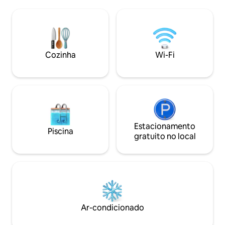
com mais de 5milhas de trilhas para
totalmente equip
caminhadas/ciclismo. Aproveite
desfrutar de refei
Natação, caiaque, SUP, pesca,
a grelha Napoleon a
caminhadas, ciclismo, exploração ou
junto à lareira int
relaxe em sua própria praia perto da
fogueira externa (
lareira. Visite animais de fazenda a uma
Cozinha
Wi-Fi
curta caminhada ao redor do lago...
Theo, a vaca, ovelhas, cabras, peru,
patos, galinhas e coelhos.
Estacionamento
Piscina
gratuito no local
Ar-condicionado