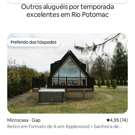
Outros aluguéis por temporada
excelentes em Rio Potomac
Preferido dos hóspedes
Preferido dos hóspedes
Microcasa ⋅ Gap
4,95 de uma a
4,95 (74)
Retiro em formato de A em Applewood + banheira de
hidromassagem