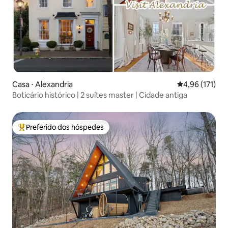
Casa ⋅ Alexandria
4,96 de uma av
4,96 (171)
Boticário histórico | 2 suítes master | Cidade antiga
Preferido dos hóspedes
Entre os melhores preferidos dos hóspedes