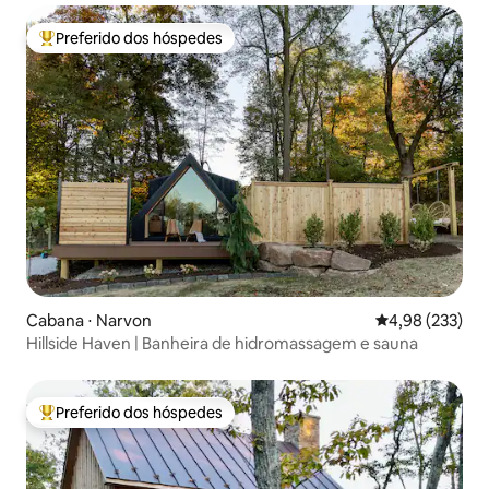
Preferido dos hóspedes
Entre os melhores preferidos dos hóspedes
Cabana ⋅ Narvon
4,98 de uma av
4,98 (233)
Hillside Haven | Banheira de hidromassagem e sauna
Preferido dos hóspedes
Entre os melhores preferidos dos hóspedes