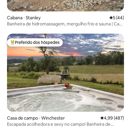
Cabana ⋅ Stanley
5 de uma a
5 (44)
Banheira de hidromassagem, mergulho frio e sauna | Casa
de madeira triangular
Preferido dos hóspedes
Entre os melhores preferidos dos hóspedes
Casa de campo ⋅ Winchester
4,99 de uma av
4,99 (487)
Escapada acolhedora e sexy no campo! Banheira de
hidromassagem e vistas~